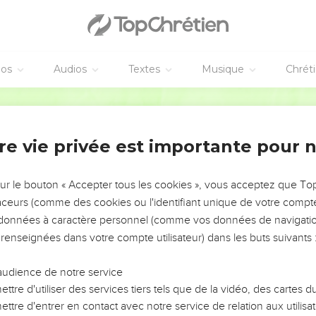
éos
Audios
Textes
Musique
Chrét
re vie privée est importante pour 
NEMENT DE L’ANNÉE !
ÉVITER LES VOTRES ?
sur le bouton « Accepter tous les cookies », vous acceptez que T
traceurs (comme des cookies ou l'identifiant unique de votre compte 
tes, leur impact, leur foi ou leur vision. Mais on voit
s données à caractère personnel (comme vos données de navigatio
fficiles qu'ils ont traversés, alors même que ce sont
 renseignées dans votre compte utilisateur) dans les buts suivants 
audience de notre service
s, et responsables reviennent sur les erreurs
 avancer avec plus de sagesse afin que leurs erreurs
ttre d'utiliser des services tiers tels que de la vidéo, des cartes
un ministère, une équipe, un groupe ou une famille,
ttre d'entrer en contact avec notre service de relation aux utilisat