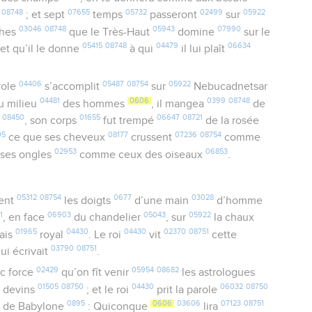
08748
07655
05732
02499
05922
; et sept
temps
passeront
sur
03046
08748
05943
07990
ches
que le Très-Haut
domine
sur le
05415
08748
04479
06634
et qu’il le donne
à qui
il lui plaît
04406
05487
08754
05922
role
s’accomplit
sur
Nebucadnetsar
04481
0606
0399
08748
u milieu
des hommes
, il mangea
de
08450
01655
06647
08721
s
, son corps
fut trempé
de la rosée
05
08177
07236
08754
ce que ses cheveux
crussent
comme
02953
06853
t ses ongles
comme ceux des oiseaux
.
05312
08754
0677
03028
rent
les doigts
d’une main
d’homme
1
06903
05043
05922
, en face
du chandelier
, sur
la chaux
01965
04430
04430
02370
08751
ais
royal
. Le roi
vit
cette
03790
08751
ui écrivait
.
02429
05954
08682
c force
qu’on fît venir
les astrologues
01505
08750
04430
06032
08750
s devins
; et le roi
prit la parole
5
0895
0606
03606
07123
08751
de Babylone
: Quiconque
lira