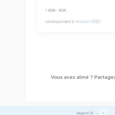
< אנש - אֵנֶשׁ
correspondant à
'enowsh 0582
Vous avez aimé ? Partagez
Segond 21