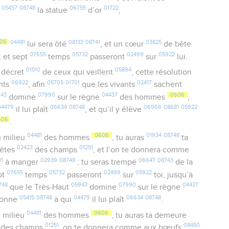
05457
08748
06755
01722
r
la statue
d’or
,
06
04481
08133
08741
03825
lui sera ôté
, et un cœur
de bête
07655
05732
02499
05922
; et sept
temps
passeront
sur
lui.
01510
05894
 décret
de ceux qui veillent
, cette résolution
06922
05705
01701
02417
nts
, afin
que les vivants
sachent
943
07990
04437
0606
domine
sur le règne
des hommes
,
04479
06634
08748
06966
08681
05922
il lui plaît
, et qu’il y élève
606
.
04481
0606
01934
08748
 milieu
des hommes
, tu auras
ta
02423
01251
bêtes
des champs
, et l’on te donnera comme
11
02939
08748
06647
08743
à manger
; tu seras trempé
de la
07655
05732
02499
05922
ept
temps
passeront
sur
toi, jusqu’à
748
05943
07990
04437
que le Très-Haut
domine
sur le règne
05415
08748
04479
06634
08748
 donne
à qui
il lui plaît
.
04481
0606
 milieu
des hommes
, tu auras ta demeure
01251
08450
des champs
, on te donnera comme aux bœufs