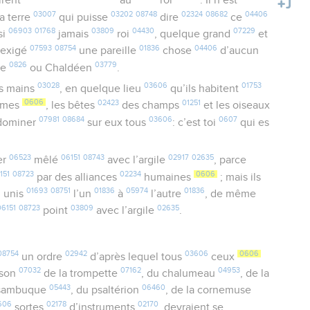
irent
au
roi
: Il n’est
03007
03202
08748
02324
08682
04406
a terre
qui puisse
dire
ce
06903
01768
03809
04430
07229
si
jamais
roi
, quelque grand
et
07593
08754
01836
04406
a exigé
une pareille
chose
d’aucun
0826
03779
ue
ou Chaldéen
.
03028
03606
01753
es mains
, en quelque lieu
qu’ils habitent
0606
02423
01251
mmes
, les bêtes
des champs
et les oiseaux
07981
08684
03606
0607
it dominer
sur eux tous
: c’est toi
qui es
06523
06151
08743
02917
02635
er
mêlé
avec l’argile
, parce
151
08723
02234
0606
par des alliances
humaines
; mais ils
9
01693
08751
01836
05974
01836
unis
l’un
à
l’autre
, de même
06151
08723
03809
02635
point
avec l’argile
.
08754
02942
03606
0606
un ordre
d’après lequel tous
ceux
07032
07162
04953
 son
de la trompette
, du chalumeau
, de la
05443
06460
a sambuque
, du psaltérion
, de la cornemuse
606
02178
02170
sortes
d’instruments
, devraient se