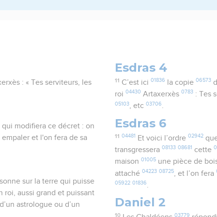
Esdras 4
11
01836
06573
xerxès : « Tes serviteurs, les
C’est ici
la copie
d
04430
0783
.
roi
Artaxerxès
: Tes 
05103
03706
, etc
.
Esdras 6
qui modifiera ce décret : on
11
04481
02942
 empaler et l'on fera de sa
Et voici l’ordre
que
08133
08681
0
transgressera
cette
01005
maison
une pièce de boi
04223
08725
attaché
, et l’on fera
rsonne sur la terre qui puisse
05922
01836
.
 roi, aussi grand et puissant
Daniel 2
, d’un astrologue ou d’un
10
03779