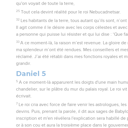
qu'on voyait de toute la terre,
25
Tout cela devint réalité pour le roi Nebucadnetsar.
32
Les habitants de la terre, tous autant qu’ils sont, n’on
Il agit comme il le désire avec les corps célestes et avec l
a personne qui puisse lui résister et qui lui dise : ‘Que fai
33
A ce moment-là, la raison m’est revenue. La gloire d
ma splendeur m’ont été rendues. Mes conseillers et mes
réclamé. J’ai été rétabli dans mes fonctions royales et m
grandir.
Daniel 5
5
A ce moment-là apparurent les doigts d'une main humain
chandelier, sur le plâtre du mur du palais royal. Le roi vi
écrivait.
7
Le roi cria avec force de faire venir les astrologues, le
devins. Puis, prenant la parole, il dit aux sages de Babylo
inscription et m'en révélera l'explication sera habillé de
or à son cou et aura la troisième place dans le gouvern