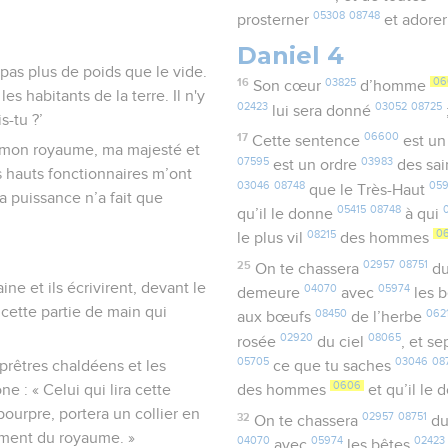
05308
08748
prosterner
et adore
Daniel 4
t pas plus de poids que le vide.
16
03825
06
Son cœur
d’homme
es habitants de la terre. Il n'y
02423
03052
08725
lui sera donné
s-tu ?’
17
06600
Cette sentence
est un
e mon royaume, ma majesté et
07595
03983
est un ordre
des sai
 hauts fonctionnaires m’ont
03046
08748
05
que le Très-Haut
a puissance n’a fait que
05415
08748
qu’il le donne
à qui
08215
0
le plus vil
des hommes
25
02957
08751
On te chassera
du
e et ils écrivirent, devant le
04070
05974
demeure
avec
les 
t cette partie de main qui
08450
062
aux bœufs
de l’herbe
02920
08065
rosée
du ciel
, et s
05705
03046
08
s prêtres chaldéens et les
ce que tu saches
0606
ne : « Celui qui lira cette
des hommes
et qu’il le
 pourpre, portera un collier en
32
02957
08751
On te chassera
du
ement du royaume. »
04070
05974
02423
avec
les bêtes