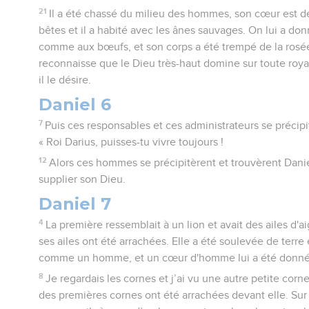
21
Il a été chassé du milieu des hommes, son cœur est d
bêtes et il a habité avec les ânes sauvages. On lui a do
comme aux bœufs, et son corps a été trempé de la rosée d
reconnaisse que le Dieu très-haut domine sur toute roy
il le désire.
Daniel 6
7
Puis ces responsables et ces administrateurs se précipitè
« Roi Darius, puisses-tu vivre toujours !
12
Alors ces hommes se précipitèrent et trouvèrent Daniel
supplier son Dieu.
Daniel 7
4
La première ressemblait à un lion et avait des ailes d'a
ses ailes ont été arrachées. Elle a été soulevée de terre
comme un homme, et un cœur d'homme lui a été donné
8
Je regardais les cornes et j’ai vu une autre petite corne 
des premières cornes ont été arrachées devant elle. Sur c