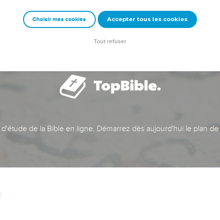
Accepter tous les cookies
Choisir mes cookies
Tout refuser
t d'étude de la Bible en ligne. Démarrez dès aujourd'hui le plan de
c