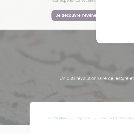
leur expérience est faite pour vous.
Je découvre l’événement
Un outil révolutionnaire de lecture e
TopChrétien
TopBible
Lexique Hébreu / Gre