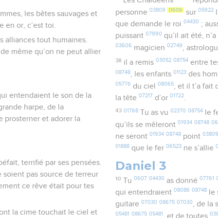
Les Chaldéens
répond
03809
0606
05922
personne
sur
l
 hommes, les bêtes sauvages et
04430
que demande le roi
; aus
 en or, c’est toi.
07990
puissant
qu’il ait été, n’
es alliances tout humaines.
03606
02749
magicien
, astrolog
e, de même qu’on ne peut allier
38
03052
08754
il a remis
entre t
08748
01123
, les enfants
des ho
05776
08065
du ciel
, et il t’a fa
ui entendaient le son de la
07217
01722
la tête
d’or
.
a grande harpe, de la
43
01768
02370
08754
Tu as vu
le f
 prosterner et adorer la
01934
08748
06
qu’ils se mêleront
01934
08748
0380
ne seront
point
01888
06523
que le fer
ne s’allie
Daniel 3
fait, terrifié par ses pensées.
ne soient pas source de terreur
10
0607
04430
07761
Tu
as donné
lement ce rêve était pour tes
08086
08748
qui entendraient
le
07030
08675
07030
guitare
, de l
ont la cime touchait le ciel et
05481
08675
05481
03
, et de toutes