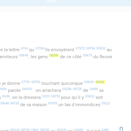
0104
01768
07972
08754
05922
e la lettre
qu
’ils envoyèrent
au
05649
0606
05675
serviteurs
, les gens
de ce côté
du fleuve
07761
08752
03606
0606
 je donne
touchant quiconque
1836
06600
05256
08725
04481
parole
: on arrachera
de
sa
0636
02211
08752
05922
s
, on la dressera
pour qu’il y
soit
05648
08725
01005
05122
de sa maison
un tas d’immondices
06032
08754
0560
08750
06925
04430
0383