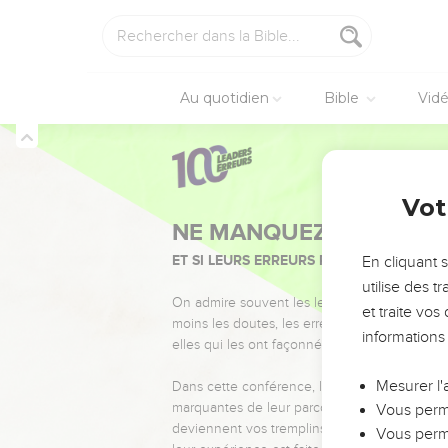
Au quotidien
Bible
Vid
Vot
NE MANQUEZ PAS L’ÉVÉ
ET SI LEURS ERREURS POUVAIENT VOUS 
En cliquant 
utilise des 
On admire souvent les leaders pour leurs réussi
et traite vo
moins les doutes, les erreurs et les saisons di
informations
elles qui les ont façonnés.
Mesurer l'
Dans cette conférence, leaders, entrepreneur
marquantes de leur parcours et les clés pour
Vous perme
deviennent vos tremplins. Que vous guidiez 
Vous perme