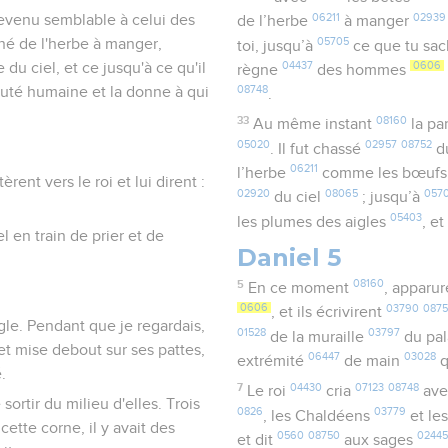
06211
02939
evenu semblable à celui des
de l’herbe
à manger
05705
nné de l'herbe à manger,
toi, jusqu’à
ce que tu sa
u ciel, et ce jusqu'à ce qu'il
04437
0606
règne
des hommes
auté humaine et la donne à qui
08748
.
33
08160
Au même instant
la pa
05020
02957
08752
. Il fut chassé
d
06211
l’herbe
comme les bœuf
rent vers le roi et lui dirent :
02920
08065
057
du ciel
; jusqu’à
05403
les plumes des aigles
, e
 en train de prier et de
Daniel 5
5
08160
En ce moment
, apparu
0606
03790
0875
, et ils écrivirent
igle. Pendant que je regardais,
01528
03797
de la muraille
du pal
 et mise debout sur ses pattes,
06447
03028
extrémité
de main
q
.
7
04430
07123
08748
Le roi
cria
ave
sortir du milieu d'elles. Trois
0826
03779
, les Chaldéens
et le
ette corne, il y avait des
0560
08750
0244
et dit
aux sages