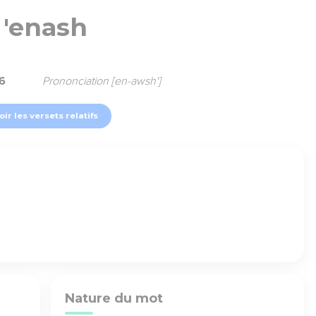
'enash
6
Prononciation [en-awsh']
oir les versets relatifs
Nature du mot