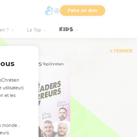
Faire un don
ien ?
Le Top
FERMER
nous
opChrétien
utilisateur)
n et les
:
 du monde…
eurs.