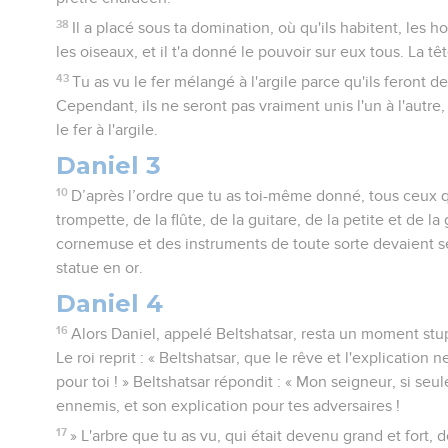
38
Il a placé sous ta domination, où qu'ils habitent, les
les oiseaux, et il t'a donné le pouvoir sur eux tous. La tête
43
Tu as vu le fer mélangé à l'argile parce qu'ils feront d
Cependant, ils ne seront pas vraiment unis l'un à l'autr
le fer à l'argile.
Daniel 3
10
D’après l’ordre que tu as toi-même donné, tous ceux q
trompette, de la flûte, de la guitare, de la petite et de l
cornemuse et des instruments de toute sorte devaient se
statue en or.
Daniel 4
16
Alors Daniel, appelé Beltshatsar, resta un moment stupé
Le roi reprit : « Beltshatsar, que le rêve et l'explication 
pour toi ! » Beltshatsar répondit : « Mon seigneur, si seu
ennemis, et son explication pour tes adversaires !
17
» L'arbre que tu as vu, qui était devenu grand et fort, d