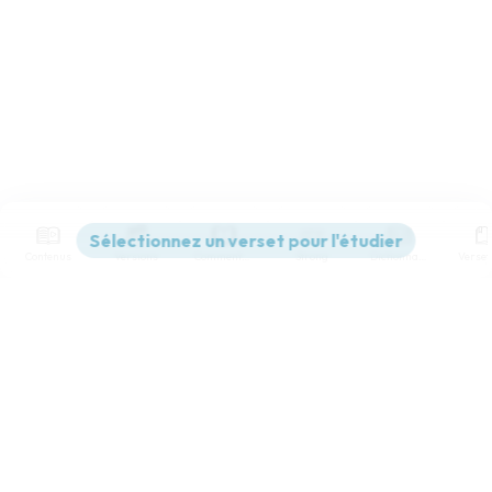
Contenus
Versions
Commentaires
Strong
Dictionnaire
Paramètres de lecture
Afficher les numéros de versets
Mode dyslexique
Désactivé
Simple
Coul
eur