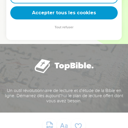
deviennent vos tremplins. Que vous guidiez un ministère, une
équipe, un groupe ou une famille, leur expérience est faite
Accepter tous les cookies
pour vous.
Tout refuser
Je découvre l’événement
Un outil révolutionnaire de lecture et d'étude de la Bible en
ligne. Démarrez dès aujourd'hui le plan de lecture offert dont
vous avez besoin.