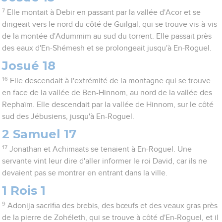
7
Elle montait à Debir en passant par la vallée d'Acor et se
dirigeait vers le nord du côté de Guilgal, qui se trouve vis-à-vis
de la montée d'Adummim au sud du torrent. Elle passait près
des eaux d'En-Shémesh et se prolongeait jusqu'à En-Roguel.
Josué 18
16
Elle descendait à l'extrémité de la montagne qui se trouve
en face de la vallée de Ben-Hinnom, au nord de la vallée des
Rephaïm. Elle descendait par la vallée de Hinnom, sur le côté
sud des Jébusiens, jusqu'à En-Roguel.
2 Samuel 17
17
Jonathan et Achimaats se tenaient à En-Roguel. Une
servante vint leur dire d'aller informer le roi David, car ils ne
devaient pas se montrer en entrant dans la ville.
1 Rois 1
9
Adonija sacrifia des brebis, des bœufs et des veaux gras près
de la pierre de Zohéleth, qui se trouve à côté d'En-Roguel, et il