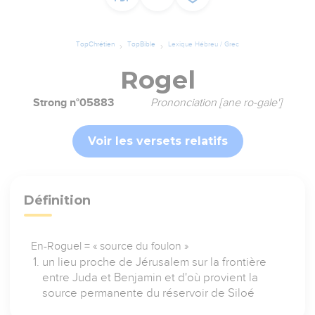
TopChrétien
TopBible
Lexique Hébreu / Grec
Rogel
Strong n°05883
Prononciation [ane ro-gale']
Voir les versets relatifs
Définition
En-Roguel = « source du foulon »
un lieu proche de Jérusalem sur la frontière
entre Juda et Benjamin et d'où provient la
source permanente du réservoir de Siloé