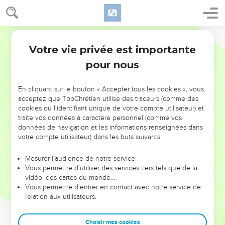
Votre vie privée est importante
pour nous
NE MANQUEZ PAS L’ÉVÉNEMENT
En cliquant sur le bouton « Accepter tous les cookies », vous
DE L’ANNÉE !
acceptez que TopChrétien utilise des traceurs (comme des
cookies ou l'identifiant unique de votre compte utilisateur) et
ET SI LEURS ERREURS POUVAIENT VOUS ÉVITER LES
traite vos données à caractère personnel (comme vos
VOTRES ?
données de navigation et les informations renseignées dans
votre compte utilisateur) dans les buts suivants :
On admire souvent les leaders pour leurs réussites, leur impact,
leur foi ou leur vision. Mais on voit moins les doutes, les erreurs
Mesurer l'audience de notre service
Vous permettre d'utiliser des services tiers tels que de la
et les saisons difficiles qu'ils ont traversés, alors même que ce
vidéo, des cartes du monde…
sont elles qui les ont façonnés.
Vous permettre d'entrer en contact avec notre service de
relation aux utilisateurs.
Dans cette conférence, leaders, entrepreneurs, et responsables
reviennent sur les erreurs marquantes de leur parcours et les
clés pour avancer avec plus de sagesse afin que leurs erreurs
Choisir mes cookies