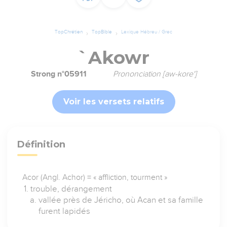
TopChrétien
TopBible
Lexique Hébreu / Grec
`Akowr
Strong n°05911
Prononciation [aw-kore']
Voir les versets relatifs
Définition
Acor (Angl. Achor) = « affliction, tourment »
trouble, dérangement
vallée près de Jéricho, où Acan et sa famille
furent lapidés