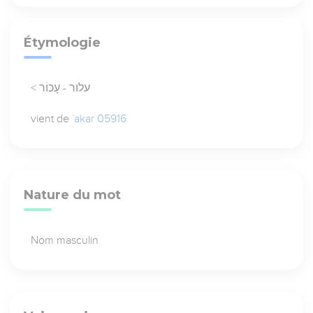
Étymologie
< עלור - עָכוֹר
vient de
`akar 05916
Nature du mot
Nom masculin