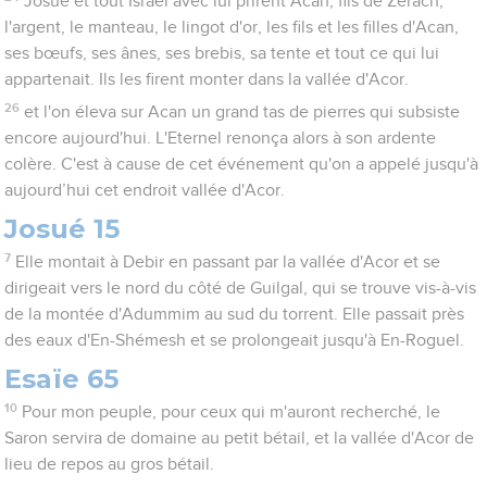
Josué et tout Israël avec lui prirent Acan, fils de Zérach,
l'argent, le manteau, le lingot d'or, les fils et les filles d'Acan,
ses bœufs, ses ânes, ses brebis, sa tente et tout ce qui lui
appartenait. Ils les firent monter dans la vallée d'Acor.
26
et l'on éleva sur Acan un grand tas de pierres qui subsiste
encore aujourd'hui. L'Eternel renonça alors à son ardente
colère. C'est à cause de cet événement qu'on a appelé jusqu'à
aujourd’hui cet endroit vallée d'Acor.
Josué 15
7
Elle montait à Debir en passant par la vallée d'Acor et se
dirigeait vers le nord du côté de Guilgal, qui se trouve vis-à-vis
de la montée d'Adummim au sud du torrent. Elle passait près
des eaux d'En-Shémesh et se prolongeait jusqu'à En-Roguel.
Esaïe 65
10
Pour mon peuple, pour ceux qui m'auront recherché, le
Saron servira de domaine au petit bétail, et la vallée d'Acor de
lieu de repos au gros bétail.