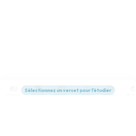
Contenus
Versions
Commentaires
Strong
Dictionnaire
Paramètres de lecture
Afficher les numéros de versets