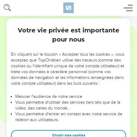
Votre vie privée est importante
pour nous
NE MANQUEZ PAS L’ÉVÉNEMENT
En cliquant sur le bouton « Accepter tous les cookies », vous
DE L’ANNÉE !
acceptez que TopChrétien utilise des traceurs (comme des
cookies ou l'identifiant unique de votre compte utilisateur) et
ET SI LEURS ERREURS POUVAIENT VOUS ÉVITER LES
traite vos données à caractère personnel (comme vos
VOTRES ?
données de navigation et les informations renseignées dans
votre compte utilisateur) dans les buts suivants :
On admire souvent les leaders pour leurs réussites, leur impact,
leur foi ou leur vision. Mais on voit moins les doutes, les erreurs
Mesurer l'audience de notre service
Vous permettre d'utiliser des services tiers tels que de la
et les saisons difficiles qu'ils ont traversés, alors même que ce
vidéo, des cartes du monde…
sont elles qui les ont façonnés.
Vous permettre d'entrer en contact avec notre service de
relation aux utilisateurs.
Dans cette conférence, leaders, entrepreneurs, et responsables
reviennent sur les erreurs marquantes de leur parcours et les
clés pour avancer avec plus de sagesse afin que leurs erreurs
Choisir mes cookies