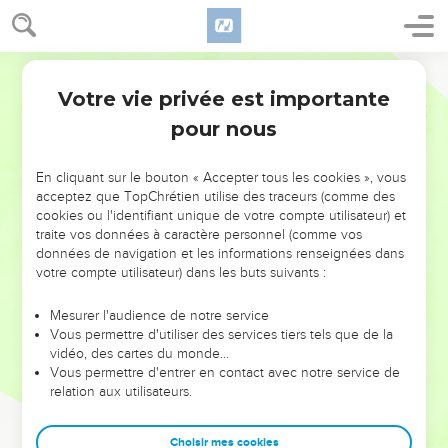
Votre vie privée est importante
pour nous
NE MANQUEZ PAS L’ÉVÉNEMENT
En cliquant sur le bouton « Accepter tous les cookies », vous
DE L’ANNÉE !
acceptez que TopChrétien utilise des traceurs (comme des
cookies ou l'identifiant unique de votre compte utilisateur) et
ET SI LEURS ERREURS POUVAIENT VOUS ÉVITER LES
traite vos données à caractère personnel (comme vos
VOTRES ?
données de navigation et les informations renseignées dans
votre compte utilisateur) dans les buts suivants :
On admire souvent les leaders pour leurs réussites, leur impact,
leur foi ou leur vision. Mais on voit moins les doutes, les erreurs
Mesurer l'audience de notre service
Vous permettre d'utiliser des services tiers tels que de la
et les saisons difficiles qu'ils ont traversés, alors même que ce
vidéo, des cartes du monde…
sont elles qui les ont façonnés.
Vous permettre d'entrer en contact avec notre service de
relation aux utilisateurs.
Dans cette conférence, leaders, entrepreneurs, et responsables
reviennent sur les erreurs marquantes de leur parcours et les
clés pour avancer avec plus de sagesse afin que leurs erreurs
Choisir mes cookies