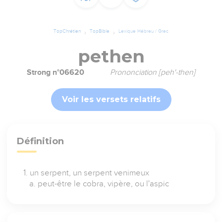
TopChrétien
TopBible
Lexique Hébreu / Grec
pethen
Strong n°06620
Prononciation [peh'-then]
Voir les versets relatifs
Définition
un serpent, un serpent venimeux
peut-être le cobra, vipère, ou l'aspic