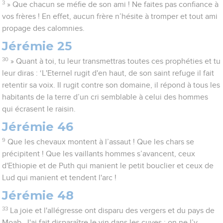
3
» Que chacun se méfie de son ami ! Ne faites pas confiance à
vos frères ! En effet, aucun frère n’hésite à tromper et tout ami
propage des calomnies.
Jérémie 25
30
» Quant à toi, tu leur transmettras toutes ces prophéties et tu
leur diras : ‘L'Eternel rugit d'en haut, de son saint refuge il fait
retentir sa voix. Il rugit contre son domaine, il répond à tous les
habitants de la terre d’un cri semblable à celui des hommes
qui écrasent le raisin.
Jérémie 46
9
Que les chevaux montent à l’assaut ! Que les chars se
précipitent ! Que les vaillants hommes s’avancent, ceux
d'Ethiopie et de Puth qui manient le petit bouclier et ceux de
Lud qui manient et tendent l'arc !
Jérémie 48
33
La joie et l'allégresse ont disparu des vergers et du pays de
Moab. J'ai fait disparaître le vin dans les cuves : on ne l’y