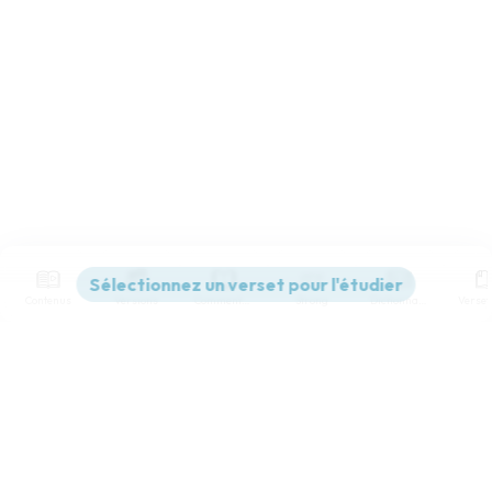
Contenus
Versions
Commentaires
Strong
Dictionnaire
Paramètres de lecture
Afficher les numéros de versets
Mode dyslexique