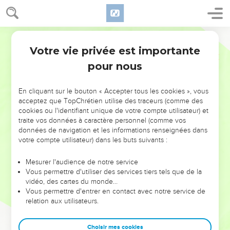
Votre vie privée est importante
pour nous
NE MANQUEZ PAS L’ÉVÉNEMENT
En cliquant sur le bouton « Accepter tous les cookies », vous
DE L’ANNÉE !
acceptez que TopChrétien utilise des traceurs (comme des
cookies ou l'identifiant unique de votre compte utilisateur) et
ET SI LEURS ERREURS POUVAIENT VOUS ÉVITER LES
traite vos données à caractère personnel (comme vos
VOTRES ?
données de navigation et les informations renseignées dans
votre compte utilisateur) dans les buts suivants :
On admire souvent les leaders pour leurs réussites, leur impact,
leur foi ou leur vision. Mais on voit moins les doutes, les erreurs
Mesurer l'audience de notre service
Vous permettre d'utiliser des services tiers tels que de la
et les saisons difficiles qu'ils ont traversés, alors même que ce
vidéo, des cartes du monde…
sont elles qui les ont façonnés.
Vous permettre d'entrer en contact avec notre service de
relation aux utilisateurs.
Dans cette conférence, leaders, entrepreneurs, et responsables
reviennent sur les erreurs marquantes de leur parcours et les
clés pour avancer avec plus de sagesse afin que leurs erreurs
Choisir mes cookies