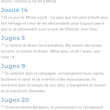
donne, comme je l'ai dit à Moïse.
Josué 14
9
Et ce jour-là, Moïse a juré : ‘Le pays que ton pied a foulé sera
ton héritage et celui de tes descendants pour toujours parce
que tu as pleinement suivi la voie de l'Eternel, mon Dieu.’
Juges 5
21
Le torrent du Kison les a entraînés, #le torrent des temps
anciens, le torrent du Kison. #Mon âme, va de l’avant, sois
forte ! #
Juges 9
27
Ils sortirent dans la campagne, vendangèrent leurs vignes,
foulèrent le raisin et se livrèrent à des réjouissances. Ils
entrèrent dans le temple de leur dieu, y mangèrent et burent,
et ils maudirent Abimélec.
Juges 20
43
Ils encerclèrent Benjamin, le poursuivirent et l'écrasèrent