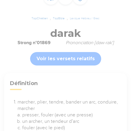
TopChrétien
TopBible
Lexique Hébreu / Grec
darak
Strong n°01869
Prononciation [daw-rak']
Voir les versets relatifs
Définition
marcher, plier, tendre, bander un arc, conduire,
marcher
presser, fouler (avec une presse)
un archer, un tendeur d'arc
fouler (avec le pied)