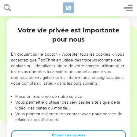
Votre vie privée est importante
pour nous
NE MANQUEZ PAS L’ÉVÉNEMENT
En cliquant sur le bouton « Accepter tous les cookies », vous
DE L’ANNÉE !
acceptez que TopChrétien utilise des traceurs (comme des
cookies ou l'identifiant unique de votre compte utilisateur) et
ET SI LEURS ERREURS POUVAIENT VOUS ÉVITER LES
traite vos données à caractère personnel (comme vos
VOTRES ?
données de navigation et les informations renseignées dans
votre compte utilisateur) dans les buts suivants :
On admire souvent les leaders pour leurs réussites, leur impact,
leur foi ou leur vision. Mais on voit moins les doutes, les erreurs
Mesurer l'audience de notre service
Vous permettre d'utiliser des services tiers tels que de la
et les saisons difficiles qu'ils ont traversés, alors même que ce
vidéo, des cartes du monde…
sont elles qui les ont façonnés.
Vous permettre d'entrer en contact avec notre service de
relation aux utilisateurs.
Dans cette conférence, leaders, entrepreneurs, et responsables
reviennent sur les erreurs marquantes de leur parcours et les
clés pour avancer avec plus de sagesse afin que leurs erreurs
Choisir mes cookies