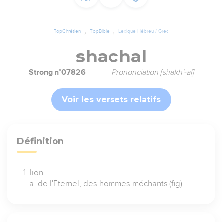
TopChrétien
TopBible
Lexique Hébreu / Grec
shachal
Strong n°07826
Prononciation [shakh'-al]
Voir les versets relatifs
Définition
lion
de l'Éternel, des hommes méchants (fig)