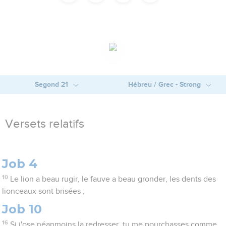
Segond 21
Hébreu / Grec - Strong
Versets relatifs
Job 4
10
Le lion a beau rugir, le fauve a beau gronder, les dents des
lionceaux sont brisées ;
Job 10
16
Si j'ose néanmoins la redresser, tu me pourchasses comme