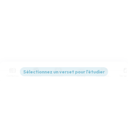
Contenus
Versions
Commentaires
Strong
Dictionnaire
Paramètres de lecture
Afficher les numéros de versets
Mode dyslexique