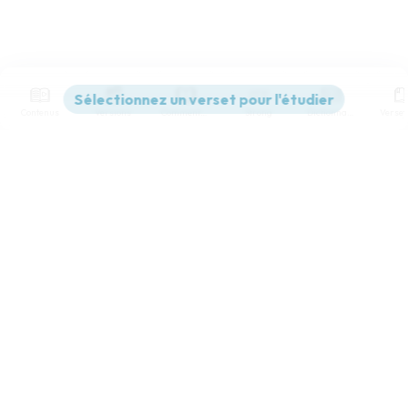
Contenus
Versions
Commentaires
Strong
Dictionnaire
Paramètres de lecture
Afficher les numéros de versets
Mode dyslexique
Désactivé
Simple
Coul
eur
Police d'écriture
Serif
Sans-serif