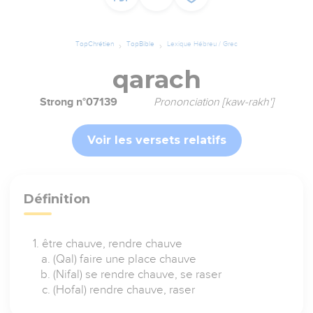
TopChrétien
TopBible
Lexique Hébreu / Grec
qarach
Strong n°07139
Prononciation [kaw-rakh']
Voir les versets relatifs
Définition
être chauve, rendre chauve
(Qal) faire une place chauve
(Nifal) se rendre chauve, se raser
(Hofal) rendre chauve, raser