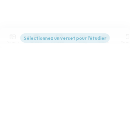
Contenus
Versions
Commentaires
Strong
Dictionnaire
Paramètres de lecture
Afficher les numéros de versets
Mode dyslexique
Désactivé
Simple
Coul
eur
Police d'écriture
Serif
Sans-serif