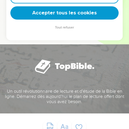
deviennent vos tremplins. Que vous guidiez un ministère, une
équipe, un groupe ou une famille, leur expérience est faite
Accepter tous les cookies
pour vous.
Tout refuser
Je découvre l’événement
Un outil révolutionnaire de lecture et d'étude de la Bible en
ligne. Démarrez dès aujourd'hui le plan de lecture offert dont
vous avez besoin.