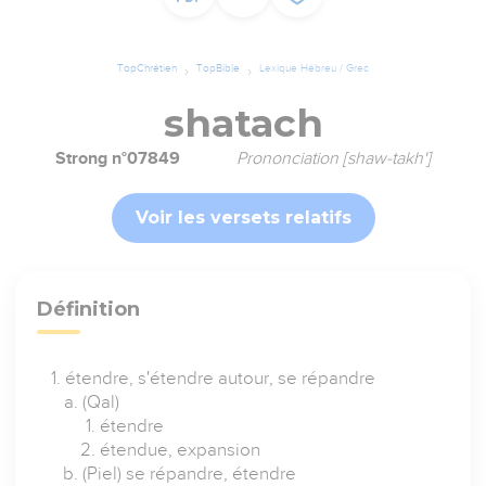
TopChrétien
TopBible
Lexique Hébreu / Grec
shatach
Strong n°07849
Prononciation [shaw-takh']
Voir les versets relatifs
Définition
étendre, s'étendre autour, se répandre
(Qal)
étendre
étendue, expansion
(Piel) se répandre, étendre