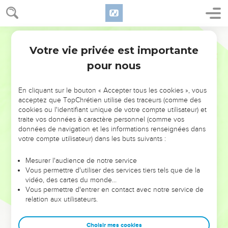
Votre vie privée est importante
pour nous
NE MANQUEZ PAS L’ÉVÉNEMENT
En cliquant sur le bouton « Accepter tous les cookies », vous
DE L’ANNÉE !
acceptez que TopChrétien utilise des traceurs (comme des
cookies ou l'identifiant unique de votre compte utilisateur) et
ET SI LEURS ERREURS POUVAIENT VOUS ÉVITER LES
traite vos données à caractère personnel (comme vos
VOTRES ?
données de navigation et les informations renseignées dans
votre compte utilisateur) dans les buts suivants :
On admire souvent les leaders pour leurs réussites, leur impact,
leur foi ou leur vision. Mais on voit moins les doutes, les erreurs
Mesurer l'audience de notre service
Vous permettre d'utiliser des services tiers tels que de la
et les saisons difficiles qu'ils ont traversés, alors même que ce
vidéo, des cartes du monde…
sont elles qui les ont façonnés.
Vous permettre d'entrer en contact avec notre service de
relation aux utilisateurs.
Dans cette conférence, leaders, entrepreneurs, et responsables
reviennent sur les erreurs marquantes de leur parcours et les
clés pour avancer avec plus de sagesse afin que leurs erreurs
Choisir mes cookies