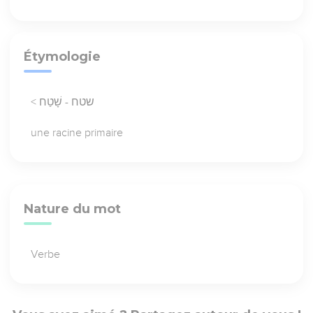
Étymologie
< שטח - שָׁטַח
une racine primaire
Nature du mot
Verbe