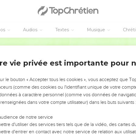
éos
Audios
Textes
Musique
Chrét
re vie privée est importante pour 
NEMENT DE L’ANNÉE !
ÉVITER LES VOTRES ?
sur le bouton « Accepter tous les cookies », vous acceptez que T
traceurs (comme des cookies ou l'identifiant unique de votre compte 
tes, leur impact, leur foi ou leur vision. Mais on voit
s données à caractère personnel (comme vos données de navigatio
fficiles qu'ils ont traversés, alors même que ce sont
 renseignées dans votre compte utilisateur) dans les buts suivants 
audience de notre service
s, et responsables reviennent sur les erreurs
 avancer avec plus de sagesse afin que leurs erreurs
ttre d'utiliser des services tiers tels que de la vidéo, des cartes
un ministère, une équipe, un groupe ou une famille,
ttre d'entrer en contact avec notre service de relation aux utilisat