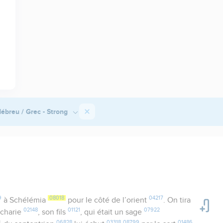
ébreu / Grec - Strong
9
08018
04217
à Schélémia
pour le côté de l’orient
. On tira
02148
01121
07922
charie
, son fils
, qui était un sage
06828
03318
08799
01486