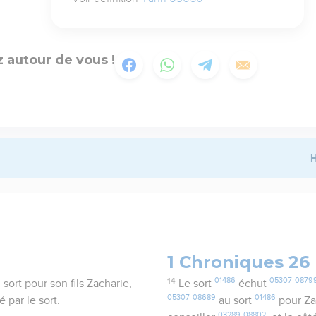
 autour de vous !
H
1 Chroniques 26
14
01486
05307
0879
sort pour son fils Zacharie,
Le sort
échut
05307
08689
01486
é par le sort.
au sort
pour Za
03289
08802