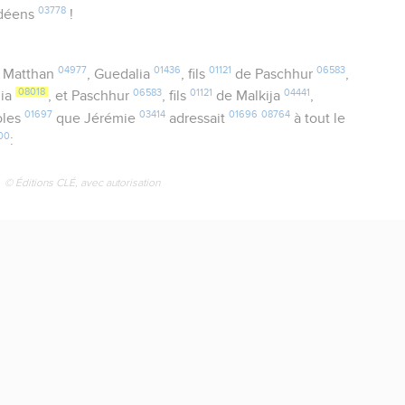
03778
déens
!
04977
01436
01121
06583
 Matthan
, Guedalia
, fils
de Paschhur
,
08018
06583
01121
04441
mia
, et Paschhur
, fils
de Malkija
,
01697
03414
01696
08764
oles
que Jérémie
adressait
à tout le
00
:
© Éditions CLÉ, avec autorisation