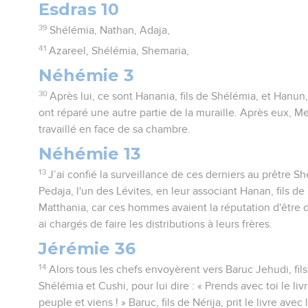
Esdras 10
39
Shélémia, Nathan, Adaja,
41
Azareel, Shélémia, Shemaria,
Néhémie 3
30
Après lui, ce sont Hanania, fils de Shélémia, et Hanun,
ont réparé une autre partie de la muraille. Après eux, Me
travaillé en face de sa chambre.
Néhémie 13
13
J’ai confié la surveillance de ces derniers au prêtre S
Pedaja, l'un des Lévites, en leur associant Hanan, fils de 
Matthania, car ces hommes avaient la réputation d'être d
ai chargés de faire les distributions à leurs frères.
Jérémie 36
14
Alors tous les chefs envoyèrent vers Baruc Jehudi, fi
Shélémia et Cushi, pour lui dire : « Prends avec toi le livr
peuple et viens ! » Baruc, fils de Nérija, prit le livre avec