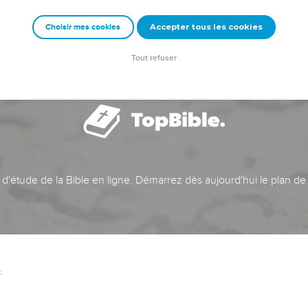
Accepter tous les cookies
Choisir mes cookies
Tout refuser
t d'étude de la Bible en ligne. Démarrez dès aujourd'hui le plan de
c