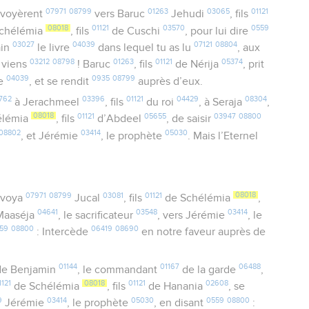
07971
08799
01263
03065
01121
voyèrent
vers Baruc
Jehudi
, fils
08018
01121
03570
0559
chélémia
, fils
de Cuschi
, pour lui dire
03027
04039
07121
08804
ain
le livre
dans lequel tu as lu
, aux
03212
08798
01263
01121
05374
t viens
! Baruc
, fils
de Nérija
, prit
04039
0935
08799
re
, et se rendit
auprès d’eux.
762
03396
01121
04429
08304
à Jerachmeel
, fils
du roi
, à Seraja
,
08018
01121
05655
03947
08800
hélémia
, fils
d’Abdeel
, de saisir
08802
03414
05030
, et Jérémie
, le prophète
. Mais l’Eternel
07971
08799
03081
01121
08018
voya
Jucal
, fils
de Schélémia
,
04641
03548
03414
Maaséja
, le sacrificateur
, vers Jérémie
, le
59
08800
06419
08690
: Intercède
en notre faveur auprès de
.
01144
01167
06488
e Benjamin
, le commandant
de la garde
,
1121
08018
01121
02608
de Schélémia
, fils
de Hanania
, se
9
03414
05030
0559
08800
Jérémie
, le prophète
, en disant
: