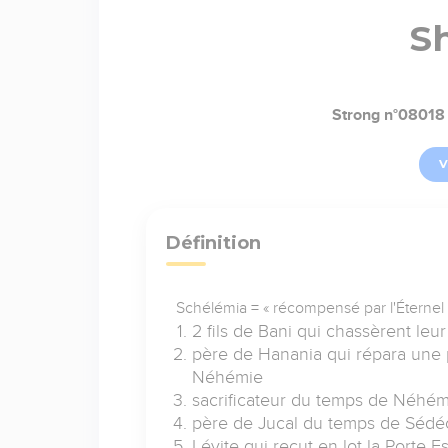
S
Strong n°08018
V
Définition
Schélémia = « récompensé par l'Éternel 
2 fils de Bani qui chassèrent le
père de Hanania qui répara une 
Néhémie
sacrificateur du temps de Néhém
père de Jucal du temps de Sédé
Lévite qui reçut en lot la Porte