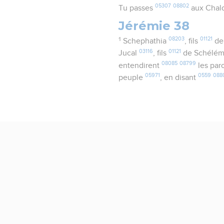
05307
08802
Tu passes
aux Chal
Jérémie 38
1
08203
01121
Schephathia
, fils
de
03116
01121
Jucal
, fils
de Schélé
08085
08799
entendirent
les par
05971
0559
088
peuple
, en disant