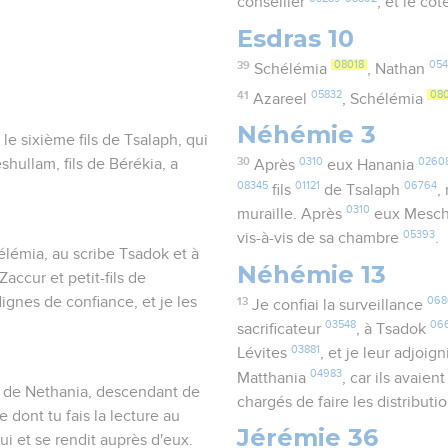
conseiller
, et le cô
Esdras 10
39
08018
054
Schélémia
, Nathan
41
05832
080
Azareel
, Schélémia
Néhémie 3
 le sixième fils de Tsalaph, qui
30
0310
0260
shullam, fils de Bérékia, a
Après
eux Hanania
08345
01121
06764
fils
de Tsalaph
,
0310
muraille. Après
eux Mesc
05393
vis-à-vis de sa chambre
.
hélémia, au scribe Tsadok et à
Néhémie 13
Zaccur et petit-fils de
ignes de confiance, et je les
13
068
Je confiai la surveillance
03548
06
sacrificateur
, à Tsadok
03881
Lévites
, et je leur adjoig
04983
Matthania
, car ils avaien
ls de Nethania, descendant de
chargés de faire les distributi
e dont tu fais la lecture au
Jérémie 36
 lui et se rendit auprès d'eux.