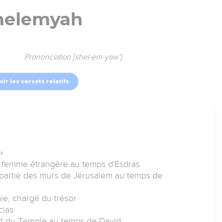
helemyah
Prononciation [shel-em-yaw']
oir les versets relatifs
»
ur femme étrangère au temps d'Esdras
partie des murs de Jérusalem au temps de
ie, chargé du trésor
cias
 Est du Temple au temps de David