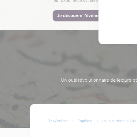
leur expérience est faite pour vous.
Je découvre l’événement
Un outil révolutionnaire de lecture e
TopChrétien
TopBible
Lexique Hébreu / Gre