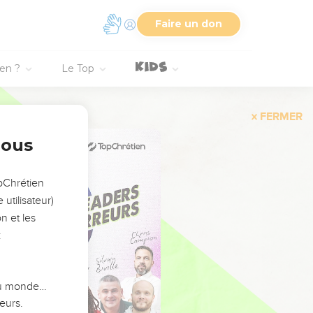
Faire un don
ien ?
Le Top
FERMER
nous
opChrétien
utilisateur)
n et les
:
 du monde…
eurs.