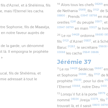
14
08269
Alors tous les chefs
en
ils d'Azriel, et à Shélémia, fils
05418
01121
de Nethania
, fils
de S
e, mais l'Eternel les cacha.
08800
03947
08798
: Prends
en m
0241
05971
oreilles
du peuple
, e
être Sophonie, fils de Maaséja,
03947
08799
03027
en main
le liv
c en notre faveur auprès de
26
04428
06680
08
Le roi
ordonna
01121
05837
fils
d’Azriel
, et à Sc
nt de la garde, un dénommé
01263
05608
Baruc
, le secrétaire
ait là. Il empoigna le prophète
03068
05641
08686
les cacha
.
 »
Jérémie 37
3
04428
06667
Le roi
Sédécias
en
ucal, fils de Shélémia, et
06846
01121
et Sophonie
, fils
de 
mie adressait à tout le
05030
05
prophète
, pour lui dire
03068
0430
l’Eternel
, notre Dieu
13
08179
Lorsqu’il fut à la porte
d
08034
03376
0
nommé
Jireija
, fils
08610
0879
trouvait là, et il saisit