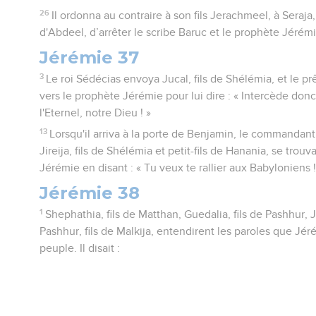
26
Il ordonna au contraire à son fils Jerachmeel, à Seraja, f
d'Abdeel, d’arrêter le scribe Baruc et le prophète Jérémi
Jérémie 37
3
Le roi Sédécias envoya Jucal, fils de Shélémia, et le pr
vers le prophète Jérémie pour lui dire : « Intercède don
l'Eternel, notre Dieu ! »
13
Lorsqu'il arriva à la porte de Benjamin, le commanda
Jireija, fils de Shélémia et petit-fils de Hanania, se trouv
Jérémie en disant : « Tu veux te rallier aux Babyloniens !
Jérémie 38
1
Shephathia, fils de Matthan, Guedalia, fils de Pashhur, J
Pashhur, fils de Malkija, entendirent les paroles que Jéré
peuple. Il disait :