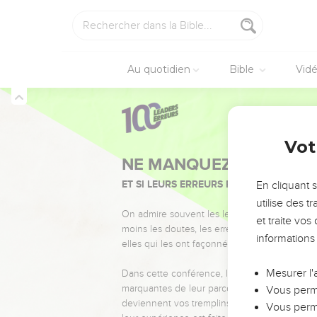
Au quotidien
Bible
Vid
Vot
NE MANQUEZ PAS L’ÉVÉ
ET SI LEURS ERREURS POUVAIENT VOUS 
En cliquant 
utilise des 
On admire souvent les leaders pour leurs réussi
et traite vo
moins les doutes, les erreurs et les saisons di
informations
elles qui les ont façonnés.
Mesurer l'
Dans cette conférence, leaders, entrepreneur
marquantes de leur parcours et les clés pour
Vous perme
deviennent vos tremplins. Que vous guidiez 
Vous perme