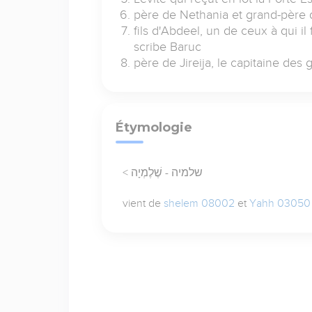
père de Nethania et grand-père 
fils d'Abdeel, un de ceux à qui i
scribe Baruc
père de Jireija, le capitaine des
Étymologie
< שלמיה - שֶׁלֶמְיָה
vient de
shelem 08002
et
Yahh 03050