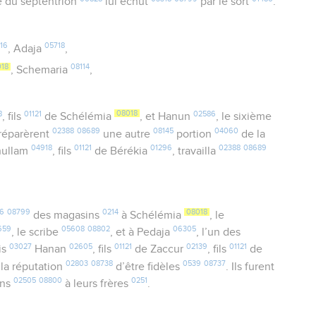
té du septentrion
lui échut
par le sort
.
16
05718
, Adaja
,
18
08114
, Schemaria
,
8
01121
08018
02586
, fils
de Schélémia
, et Hanun
, le sixième
02388
08689
08145
04060
 réparèrent
une autre
portion
de la
04918
01121
01296
02388
08689
hullam
, fils
de Bérékia
, travailla
6
08799
0214
08018
des magasins
à Schélémia
, le
659
05608
08802
06305
, le scribe
, et à Pedaja
, l’un des
03027
02605
01121
02139
01121
nis
Hanan
, fils
de Zaccur
, fils
de
02803
08738
0539
08737
t la réputation
d’être fidèles
. Ils furent
02505
08800
0251
ons
à leurs frères
.