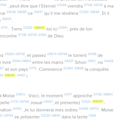
8799
03068
07136
08735
; peut-être que l’Eternel
viendra
à ma
05046
08689
01697
07200
08686
irai
ce
qu’il me révélera
. Et il
08205
vé
.
01111
03320
08690
03541
k
: Tiens
-toi ici
, près de ton
07136
08735
03541
a rencontre
de Dieu.
05265
08798
05674
08798
05158
tez
, et passez
le torrent
de
05414
08804
03027
05511
04428
je livre
entre tes mains
Sihon
, roi
567
0776
02490
08685
et son pays
. Commence
la conquête
24
08690
04421
!
1
04872
03117
07126
08804
à Moïse
: Voici, le moment
approche
07121
08798
03091
03320
08690
ppelle
Josué
, et présentez
-
04150
06680
08762
nation
. Je lui donnerai mes ordres
. Moïse
12
08799
03320
08691
0168
se présenter
dans la tente