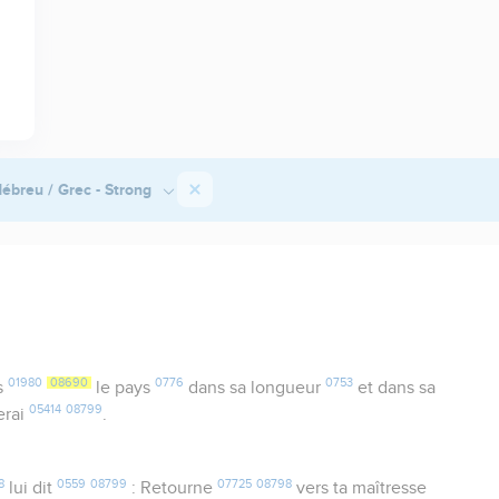
ébreu / Grec - Strong
01980
08690
0776
0753
s
le pays
dans sa longueur
et dans sa
05414
08799
erai
.
8
0559
08799
07725
08798
lui dit
: Retourne
vers ta maîtresse