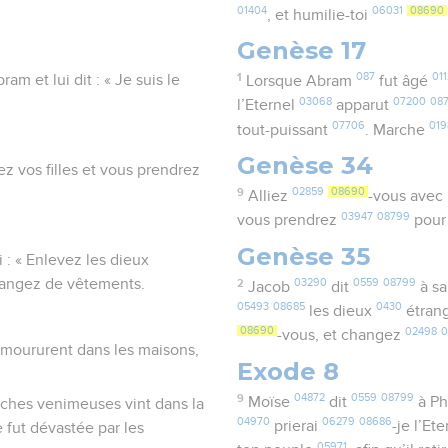
01404
06031
08690
, et humilie-toi
Genèse 17
1
087
011
m et lui dit : « Je suis le
Lorsque Abram
fut âgé
03068
07200
08
l’Eternel
apparut
07706
01
tout-puissant
. Marche
Genèse 34
z vos filles et vous prendrez
9
02859
08690
Alliez
-vous avec
03947
08799
vous prendrez
pour 
Genèse 35
i : « Enlevez les dieux
changez de vêtements.
2
03290
0559
08799
Jacob
dit
à s
05493
08685
0430
les dieux
étran
08690
02498
0
-vous, et changez
s moururent dans les maisons,
Exode 8
9
04872
0559
08799
Moïse
dit
à Ph
uches venimeuses vint dans la
04970
06279
08686
prierai
-je l’Et
 fut dévastée par les
05971