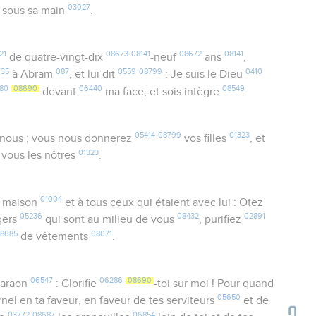
03027
sous sa main
.
21
08673
08141
08672
08141
de quatre-vingt-dix
-neuf
ans
,
735
087
0559
08799
0410
à Abram
, et lui dit
: Je suis le Dieu
980
08690
06440
08549
devant
ma face, et sois intègre
.
05414
08799
01323
 nous ; vous nous donnerez
vos filles
, et
01323
vous les nôtres
.
01004
a maison
et à tous ceux qui étaient avec lui : Otez
05236
08432
02891
gers
qui sont au milieu de vous
, purifiez
8685
08071
de vêtements
.
06547
06286
08690
araon
: Glorifie
-toi sur moi ! Pour quand
05650
ernel en ta faveur, en faveur de tes serviteurs
et de
03772
08687
06854