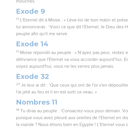
mouches.
Exode 9
13
L'Eternel dit à Moïse : « Lève-toi de bon matin et prés
lui annonceras : ‘Voici ce que dit l'Eternel, le Dieu des 
peuple afin qu'il me serve.
Exode 14
13
Moïse répondit au peuple : « N’ayez pas peur, restez e
délivrance que l'Eternel va vous accorder aujourd’hui. E
voyez aujourd'hui, vous ne les verrez plus jamais.
Exode 32
24
Je leur ai dit : ‘Que ceux qui ont de l'or s'en dépouille
l'ai jeté au feu et il en est sorti ce veau. »
Nombres 11
18
Tu diras au peuple : ‘Consacrez-vous pour demain. V
puisque vous avez pleuré aux oreilles de l'Eternel en di
la viande ? Nous étions bien en Egypte ! L'Eternel vous 