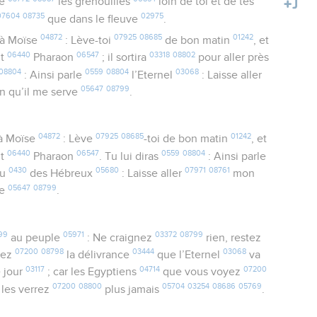
re
les grenouilles
loin de toi et de tes
07604
08735
02975
que dans le fleuve
.
04872
07925
08685
01242
à Moïse
: Lève-toi
de bon matin
, et
06440
06547
03318
08802
nt
Pharaon
; il sortira
pour aller près
08804
0559
08804
03068
: Ainsi parle
l’Eternel
: Laisse aller
05647
08799
fin qu’il me serve
.
04872
07925
08685
01242
à Moïse
: Lève
-toi de bon matin
, et
06440
06547
0559
08804
nt
Pharaon
. Tu lui diras
: Ainsi parle
0430
05680
07971
08761
eu
des Hébreux
: Laisse aller
mon
05647
08799
ve
.
99
05971
03372
08799
au peuple
: Ne craignez
rien, restez
07200
08798
03444
03068
dez
la délivrance
que l’Eternel
va
03117
04714
07200
 jour
; car les Egyptiens
que vous voyez
07200
08800
05704
03254
08686
05769
 les verrez
plus jamais
.