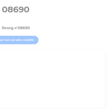
08690
Strong n°08690
oir les versets relatifs