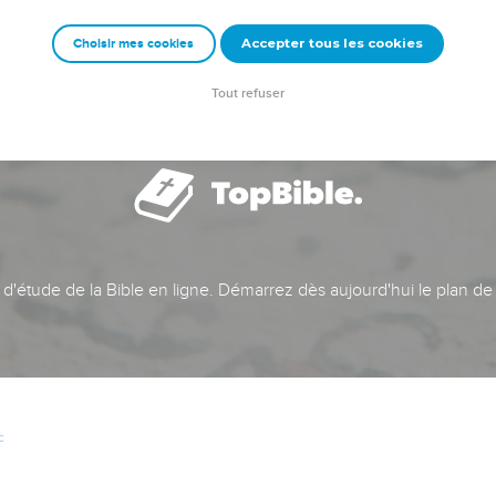
Accepter tous les cookies
Choisir mes cookies
Tout refuser
t d'étude de la Bible en ligne. Démarrez dès aujourd'hui le plan de
c