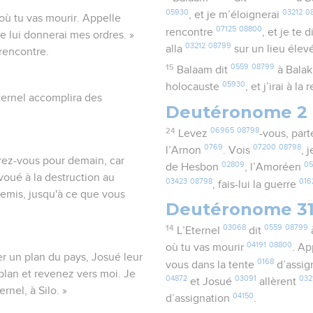
05930
03212
0
, et je m’éloignerai
où tu vas mourir. Appelle
07125
08800
rencontre
, et je te d
e lui donnerai mes ordres. »
03212
08799
alla
sur un lieu éle
 rencontre.
15
0559
08799
Balaam dit
à Bala
05930
holocauste
, et j’irai à l
ternel accomplira des
Deutéronome 2
24
06965
08798
Levez
-vous, par
0769
07200
08798
l’Arnon
. Vois
, 
crez-vous pour demain, car
02809
0
de Hesbon
, l’Amoréen
t voué à la destruction au
03423
08798
016
, fais-lui la guerre
nnemis, jusqu'à ce que vous
Deutéronome 3
14
03068
0559
08799
L’Eternel
dit
04191
08800
où tu vas mourir
. A
r un plan du pays, Josué leur
0168
vous dans la tente
d’assig
 plan et revenez vers moi. Je
04872
03091
032
et Josué
allèrent
rnel, à Silo. »
04150
d’assignation
.