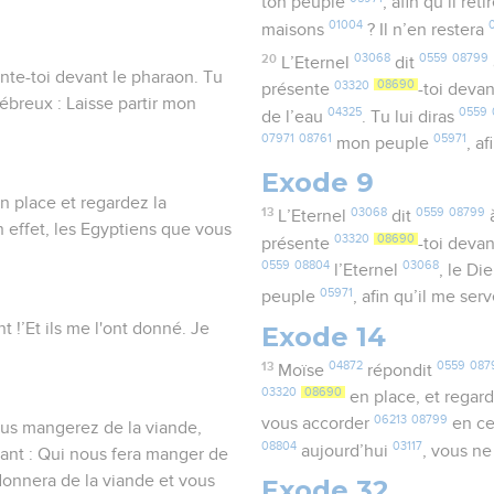
ton peuple
, afin qu’il reti
01004
maisons
? Il n’en restera
20
03068
0559
08799
L’Eternel
dit
ente-toi devant le pharaon. Tu
03320
08690
présente
-toi deva
Hébreux : Laisse partir mon
04325
0559
de l’eau
. Tu lui diras
07971
08761
05971
mon peuple
, a
Exode 9
n place et regardez la
13
03068
0559
08799
L’Eternel
dit
n effet, les Egyptiens que vous
03320
08690
présente
-toi deva
0559
08804
03068
l’Eternel
, le Di
05971
peuple
, afin qu’il me ser
nt !’Et ils me l'ont donné. Je
Exode 14
13
04872
0559
087
Moïse
répondit
03320
08690
en place, et regar
06213
08799
vous accorder
en ce
ous mangerez de la viande,
08804
03117
aujourd’hui
, vous ne
sant : Qui nous fera manger de
donnera de la viande et vous
Exode 32