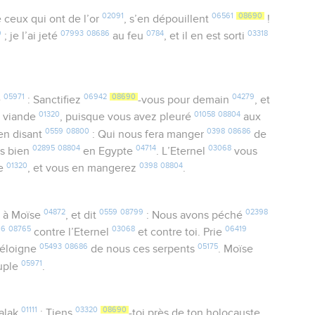
02091
06561
08690
 ceux qui ont de l’or
, s’en dépouillent
!
9
07993
08686
0784
03318
; je l’ai jeté
au feu
, et il en est sorti
05971
06942
08690
04279
e
: Sanctifiez
-vous pour demain
, et
01320
01058
08804
a viande
, puisque vous avez pleuré
aux
0559
08800
0398
08686
 en disant
: Qui nous fera manger
de
02895
08804
04714
03068
ns bien
en Egypte
. L’Eternel
vous
01320
0398
08804
de
, et vous en mangerez
.
04872
0559
08799
02398
à Moïse
, et dit
: Nous avons péché
96
08765
03068
06419
contre l’Eternel
et contre toi. Prie
05493
08686
05175
l éloigne
de nous ces serpents
. Moïse
05971
uple
.
01111
03320
08690
alak
: Tiens
-toi près de ton holocauste