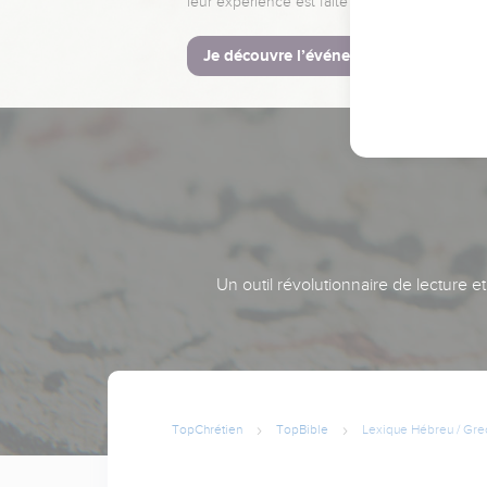
leur expérience est faite pour vous.
Je découvre l’événement
Un outil révolutionnaire de lecture e
TopChrétien
TopBible
Lexique Hébreu / Gre