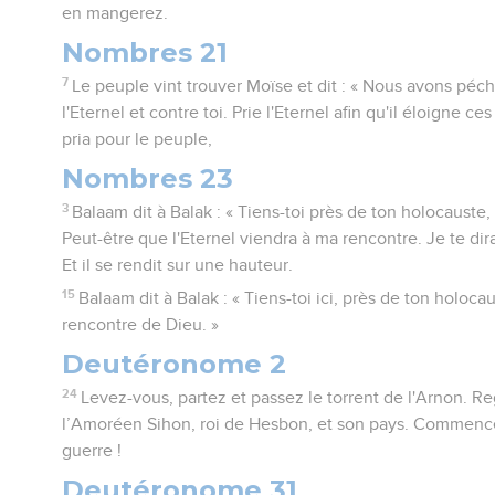
en mangerez.
Nombres 21
7
Le peuple vint trouver Moïse et dit : « Nous avons péc
l'Eternel et contre toi. Prie l'Eternel afin qu'il éloigne c
pria pour le peuple,
Nombres 23
3
Balaam dit à Balak : « Tiens-toi près de ton holocauste,
Peut-être que l'Eternel viendra à ma rencontre. Je te dira
Et il se rendit sur une hauteur.
15
Balaam dit à Balak : « Tiens-toi ici, près de ton holocaus
rencontre de Dieu. »
Deutéronome 2
24
Levez-vous, partez et passez le torrent de l'Arnon. Re
l’Amoréen Sihon, roi de Hesbon, et son pays. Commence 
guerre !
Deutéronome 31