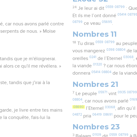
24
0559
08799
Je leur ai dit
: Que
05414
0879
Et ils me l’ont donné
08799
05695
ce veau
.
hé, car nous avons parlé contre
es serpents de nous. » Moïse
Nombres 11
18
0559
08799
Tu diras
au peupl
0398
08804
vous mangerez
de l
0241
03068
oreilles
de l’Eternel
,
 tandis que je m'éloignerai.
01320
la viande
? car nous étio
i alors ce qu'il me révélera. »
05414
08804
donnera
de la vian
Nombres 21
te, tandis que j'irai à la
7
05971
0935
08799
Le peuple
vint
08804
016
, car nous avons parlé
08690
03068
l’Eternel
, afin qu’i
garde, je livre entre tes mains
04872
06419
08691
pria
pour le pe
la conquête, fais-lui la
Nombres 23
3
01109
0559
08799
Balaam
dit
à B