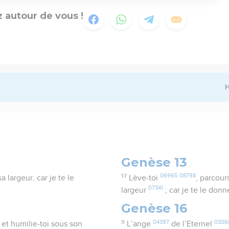
 autour de vous !
H
Genèse 13
17
06965
08798
 largeur, car je te le
Lève-toi
, parcour
07341
largeur
; car je te le donn
Genèse 16
9
04397
0306
e et humilie-toi sous son
L’ange
de l’Eternel