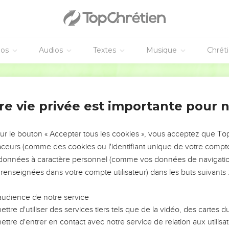
éos
Audios
Textes
Musique
Chrét
re vie privée est importante pour 
NEMENT DE L’ANNÉE !
ÉVITER LES VOTRES ?
sur le bouton « Accepter tous les cookies », vous acceptez que T
traceurs (comme des cookies ou l'identifiant unique de votre compte 
tes, leur impact, leur foi ou leur vision. Mais on voit
s données à caractère personnel (comme vos données de navigatio
fficiles qu'ils ont traversés, alors même que ce sont
 renseignées dans votre compte utilisateur) dans les buts suivants 
audience de notre service
s, et responsables reviennent sur les erreurs
 avancer avec plus de sagesse afin que leurs erreurs
ttre d'utiliser des services tiers tels que de la vidéo, des cartes
un ministère, une équipe, un groupe ou une famille,
ttre d'entrer en contact avec notre service de relation aux utilisat