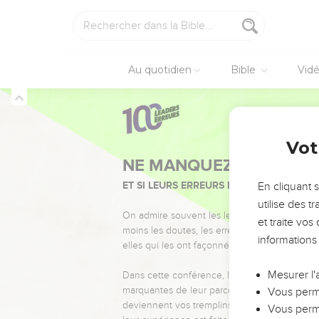
Au quotidien
Bible
Vid
Vot
NE MANQUEZ PAS L’ÉVÉ
ET SI LEURS ERREURS POUVAIENT VOUS 
En cliquant 
utilise des 
On admire souvent les leaders pour leurs réussi
et traite vo
moins les doutes, les erreurs et les saisons di
informations
elles qui les ont façonnés.
Mesurer l'
Dans cette conférence, leaders, entrepreneur
marquantes de leur parcours et les clés pour
Vous perme
deviennent vos tremplins. Que vous guidiez 
Vous perme