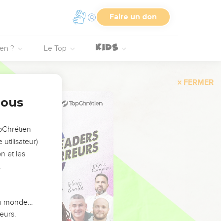
Faire un don
ien ?
Le Top
FERMER
nous
opChrétien
utilisateur)
n et les
:
 du monde…
eurs.