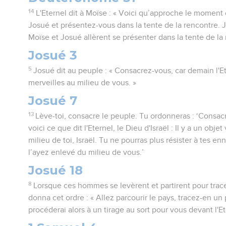
14
L'Eternel dit à Moïse : « Voici qu’approche le moment 
Josué et présentez-vous dans la tente de la rencontre. J
Moïse et Josué allèrent se présenter dans la tente de la
Josué 3
5
Josué dit au peuple : « Consacrez-vous, car demain l'E
merveilles au milieu de vous. »
Josué 7
13
Lève-toi, consacre le peuple. Tu ordonneras : ‘Consa
voici ce que dit l'Eternel, le Dieu d'Israël : Il y a un obje
milieu de toi, Israël. Tu ne pourras plus résister à tes e
l’ayez enlevé du milieu de vous.’
Josué 18
8
Lorsque ces hommes se levèrent et partirent pour trace
donna cet ordre : « Allez parcourir le pays, tracez-en un
procéderai alors à un tirage au sort pour vous devant l'Ete