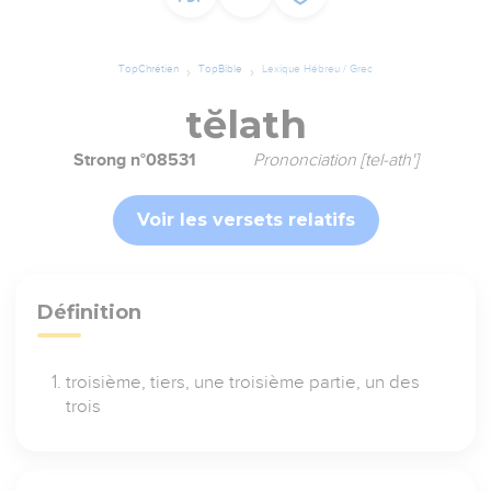
TopChrétien
TopBible
Lexique Hébreu / Grec
tĕlath
Strong n°08531
Prononciation [tel-ath']
Voir les versets relatifs
Définition
troisième, tiers, une troisième partie, un des
trois