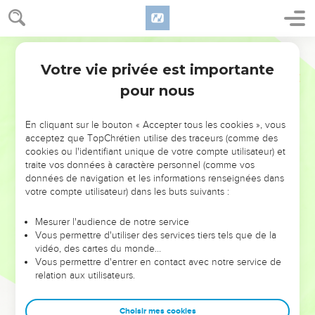
Votre vie privée est importante
pour nous
NE MANQUEZ PAS L’ÉVÉNEMENT
En cliquant sur le bouton « Accepter tous les cookies », vous
DE L’ANNÉE !
acceptez que TopChrétien utilise des traceurs (comme des
cookies ou l'identifiant unique de votre compte utilisateur) et
ET SI LEURS ERREURS POUVAIENT VOUS ÉVITER LES
traite vos données à caractère personnel (comme vos
VOTRES ?
données de navigation et les informations renseignées dans
votre compte utilisateur) dans les buts suivants :
On admire souvent les leaders pour leurs réussites, leur impact,
leur foi ou leur vision. Mais on voit moins les doutes, les erreurs
Mesurer l'audience de notre service
Vous permettre d'utiliser des services tiers tels que de la
et les saisons difficiles qu'ils ont traversés, alors même que ce
vidéo, des cartes du monde…
sont elles qui les ont façonnés.
Vous permettre d'entrer en contact avec notre service de
relation aux utilisateurs.
Dans cette conférence, leaders, entrepreneurs, et responsables
reviennent sur les erreurs marquantes de leur parcours et les
clés pour avancer avec plus de sagesse afin que leurs erreurs
Choisir mes cookies