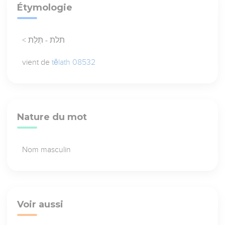
Étymologie
< תלת - תְּלַת
vient de
tĕlath 08532
Nature du mot
Nom masculin
Voir aussi