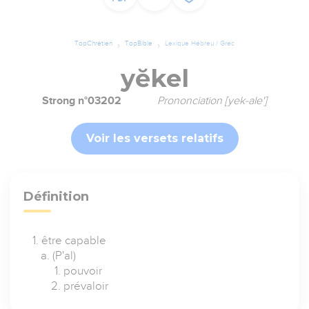
TopChrétien
TopBible
Lexique Hébreu / Grec
yĕkel
Strong n°03202
Prononciation [yek-ale']
Voir les versets relatifs
Définition
être capable
(P'al)
pouvoir
prévaloir