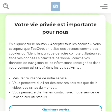
Votre vie privée est importante
pour nous
NE MANQUEZ PAS L’ÉVÉNEMENT
En cliquant sur le bouton « Accepter tous les cookies », vous
DE L’ANNÉE !
acceptez que TopChrétien utilise des traceurs (comme des
cookies ou l'identifiant unique de votre compte utilisateur) et
ET SI LEURS ERREURS POUVAIENT VOUS ÉVITER LES
traite vos données à caractère personnel (comme vos
VOTRES ?
données de navigation et les informations renseignées dans
votre compte utilisateur) dans les buts suivants :
On admire souvent les leaders pour leurs réussites, leur impact,
leur foi ou leur vision. Mais on voit moins les doutes, les erreurs
Mesurer l'audience de notre service
Vous permettre d'utiliser des services tiers tels que de la
et les saisons difficiles qu'ils ont traversés, alors même que ce
vidéo, des cartes du monde…
sont elles qui les ont façonnés.
Vous permettre d'entrer en contact avec notre service de
relation aux utilisateurs.
Dans cette conférence, leaders, entrepreneurs, et responsables
reviennent sur les erreurs marquantes de leur parcours et les
clés pour avancer avec plus de sagesse afin que leurs erreurs
Choisir mes cookies