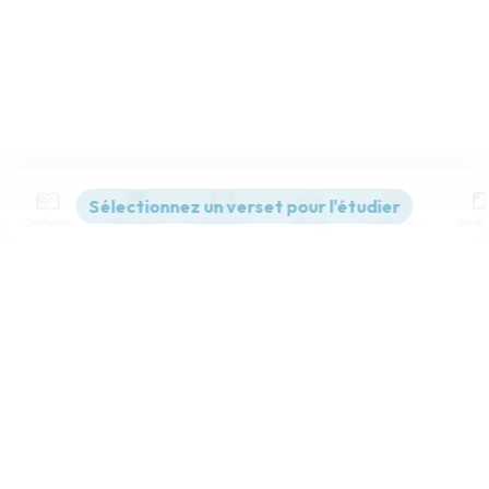
Contenus
Versions
Commentaires
Strong
Dictionnaire
Paramètres de lecture
Afficher les numéros de versets
Mode dyslexique
Désactivé
Simple
Coul
eur