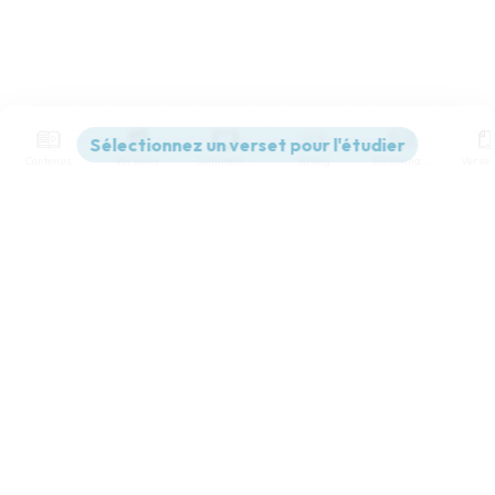
Contenus
Versions
Commentaires
Strong
Dictionnaire
Paramètres de lecture
Afficher les numéros de versets
Mode dyslexique
Désactivé
Simple
Coul
eur
Police d'écriture
Serif
Sans-serif