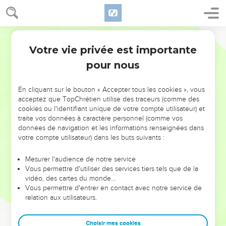
Votre vie privée est importante
pour nous
NE MANQUEZ PAS L’ÉVÉNEMENT
En cliquant sur le bouton « Accepter tous les cookies », vous
DE L’ANNÉE !
acceptez que TopChrétien utilise des traceurs (comme des
cookies ou l'identifiant unique de votre compte utilisateur) et
ET SI LEURS ERREURS POUVAIENT VOUS ÉVITER LES
traite vos données à caractère personnel (comme vos
VOTRES ?
données de navigation et les informations renseignées dans
votre compte utilisateur) dans les buts suivants :
On admire souvent les leaders pour leurs réussites, leur impact,
leur foi ou leur vision. Mais on voit moins les doutes, les erreurs
Mesurer l'audience de notre service
Vous permettre d'utiliser des services tiers tels que de la
et les saisons difficiles qu'ils ont traversés, alors même que ce
vidéo, des cartes du monde…
sont elles qui les ont façonnés.
Vous permettre d'entrer en contact avec notre service de
relation aux utilisateurs.
Dans cette conférence, leaders, entrepreneurs, et responsables
reviennent sur les erreurs marquantes de leur parcours et les
clés pour avancer avec plus de sagesse afin que leurs erreurs
Choisir mes cookies