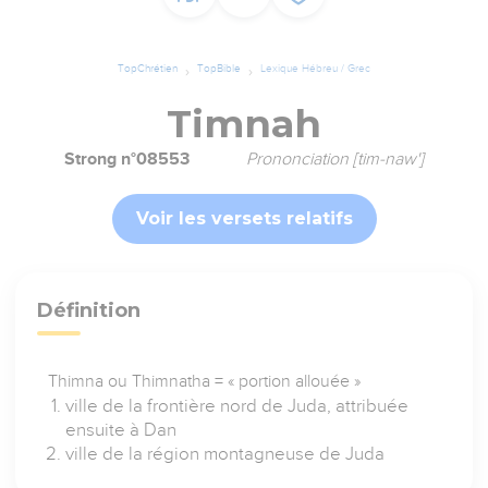
TopChrétien
TopBible
Lexique Hébreu / Grec
Timnah
Strong n°08553
Prononciation [tim-naw']
Voir les versets relatifs
Définition
Thimna ou Thimnatha = « portion allouée »
ville de la frontière nord de Juda, attribuée
ensuite à Dan
ville de la région montagneuse de Juda