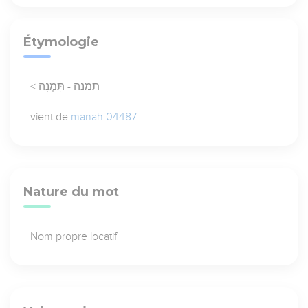
Étymologie
< תמנה - תִּמְנָה
vient de
manah 04487
Nature du mot
Nom propre locatif