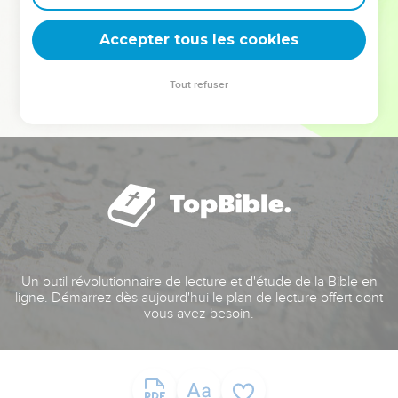
deviennent vos tremplins. Que vous guidiez un ministère, une
équipe, un groupe ou une famille, leur expérience est faite
Accepter tous les cookies
pour vous.
Tout refuser
Je découvre l’événement
Un outil révolutionnaire de lecture et d'étude de la Bible en
ligne. Démarrez dès aujourd'hui le plan de lecture offert dont
vous avez besoin.