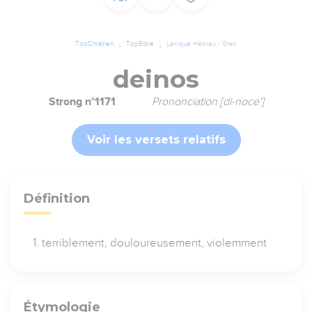
TopChrétien
TopBible
Lexique Hébreu / Grec
deinos
Strong n°1171
Prononciation [di-noce']
Voir les versets relatifs
Définition
terriblement, douloureusement, violemment
Étymologie