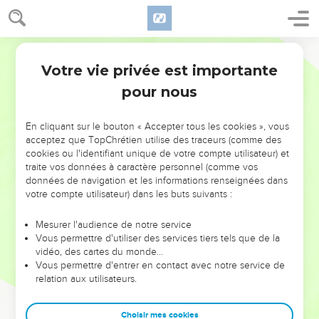
Votre vie privée est importante
pour nous
NE MANQUEZ PAS L’ÉVÉNEMENT
En cliquant sur le bouton « Accepter tous les cookies », vous
DE L’ANNÉE !
acceptez que TopChrétien utilise des traceurs (comme des
cookies ou l'identifiant unique de votre compte utilisateur) et
ET SI LEURS ERREURS POUVAIENT VOUS ÉVITER LES
traite vos données à caractère personnel (comme vos
VOTRES ?
données de navigation et les informations renseignées dans
votre compte utilisateur) dans les buts suivants :
On admire souvent les leaders pour leurs réussites, leur impact,
leur foi ou leur vision. Mais on voit moins les doutes, les erreurs
Mesurer l'audience de notre service
Vous permettre d'utiliser des services tiers tels que de la
et les saisons difficiles qu'ils ont traversés, alors même que ce
vidéo, des cartes du monde…
sont elles qui les ont façonnés.
Vous permettre d'entrer en contact avec notre service de
relation aux utilisateurs.
Dans cette conférence, leaders, entrepreneurs, et responsables
reviennent sur les erreurs marquantes de leur parcours et les
clés pour avancer avec plus de sagesse afin que leurs erreurs
Choisir mes cookies