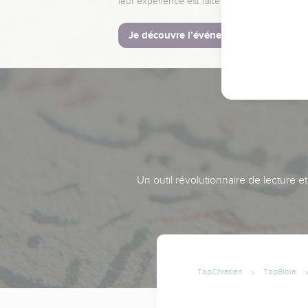
leur expérience est faite pour vous.
Je découvre l’événement
Un outil révolutionnaire de lecture e
TopChrétien
TopBible