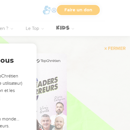
Faire un don
ien ?
Le Top
FERMER
nous
opChrétien
utilisateur)
n et les
:
 du monde…
eurs.