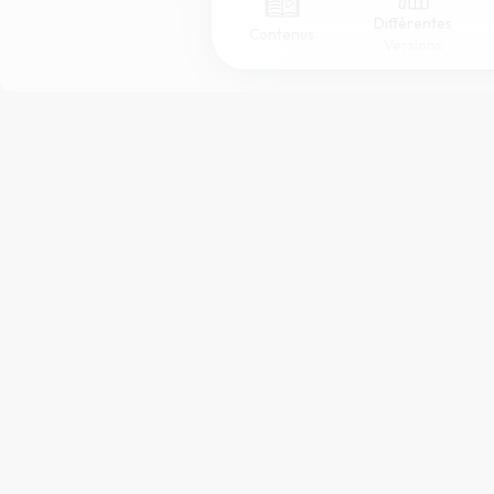
Différentes
Contenus
Versions
Afficher les numéros de versets
Mode dyslexique
Police d'écriture
Taille de texte