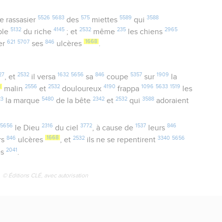
5526
5683
575
5589
3588
e rassasier
des
miettes
qui
5132
4145
2532
235
2965
ble
du riche
; et
même
les chiens
621
5707
846
1668
er
ses
ulcères
.
27
2532
1632
5656
846
5357
1909
, et
il versa
sa
coupe
sur
la
8
2556
2532
4190
1096
5633
1519
malin
et
douloureux
frappa
les
23
5480
2342
2532
3588
la marque
de la bête
et
qui
adoraient
5656
2316
3772
1537
846
le Dieu
du ciel
, à cause de
leurs
846
1668
2532
3340
5656
rs
ulcères
, et
ils ne se repentirent
2041
es
.
© Éditions CLÉ, avec autorisation