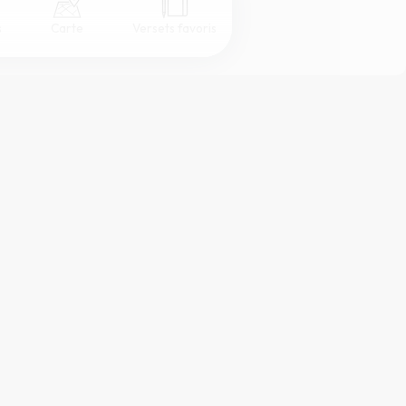
s
Carte
Versets favoris
Coul
eur
Désactivé
Simple
Serif
Sans-serif
Grand
Moyen
Petit