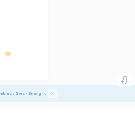
ébreu / Grec - Strong