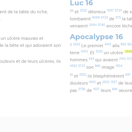
Luc 16
21
2532
1937
5723
ent de la table du riche,
et
désireux
de s
4098
5723
575
.
tombaient
de
la ta
2064
5740
venaient
encore léch
Apocalypse 16
t un ulcère mauvais et
2
2532
4413
565
56
e la bête et qui adoraient son
Le premier
alla
1093
2532
166
terre
. Et
un ulcère
444
2192
57
hommes
qui avaient
uleurs et de leurs ulcères, ils
4352
5723
846
1504
son
image
.
11
2532
987
et
ils blasphémèrent
4192
2532
1537
douleurs
et
de leu
3756
1537
846
pas
de
leurs
œuvr