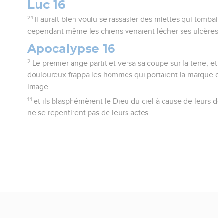
Luc 16
21
Il aurait bien voulu se rassasier des miettes qui tombai
cependant même les chiens venaient lécher ses ulcères
Apocalypse 16
2
Le premier ange partit et versa sa coupe sur la terre, e
douloureux frappa les hommes qui portaient la marque d
image.
11
et ils blasphémèrent le Dieu du ciel à cause de leurs do
ne se repentirent pas de leurs actes.