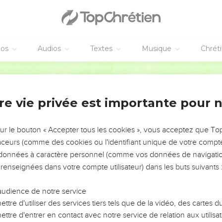
éos
Audios
Textes
Musique
Chrét
re vie privée est importante pour 
NEMENT DE L’ANNÉE !
ÉVITER LES VOTRES ?
sur le bouton « Accepter tous les cookies », vous acceptez que T
traceurs (comme des cookies ou l'identifiant unique de votre compte 
tes, leur impact, leur foi ou leur vision. Mais on voit
s données à caractère personnel (comme vos données de navigatio
fficiles qu'ils ont traversés, alors même que ce sont
 renseignées dans votre compte utilisateur) dans les buts suivants 
audience de notre service
s, et responsables reviennent sur les erreurs
 avancer avec plus de sagesse afin que leurs erreurs
ttre d'utiliser des services tiers tels que de la vidéo, des cartes
un ministère, une équipe, un groupe ou une famille,
ttre d'entrer en contact avec notre service de relation aux utilisat