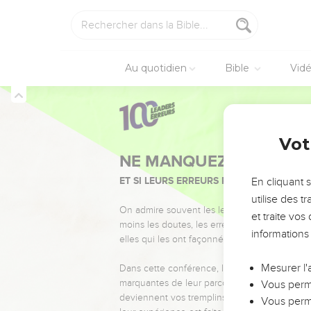
Au quotidien
Bible
Vid
Vot
NE MANQUEZ PAS L’ÉVÉ
ET SI LEURS ERREURS POUVAIENT VOUS 
En cliquant 
utilise des 
On admire souvent les leaders pour leurs réussi
et traite vo
moins les doutes, les erreurs et les saisons di
informations
elles qui les ont façonnés.
Mesurer l'
Dans cette conférence, leaders, entrepreneur
marquantes de leur parcours et les clés pour
Vous perme
deviennent vos tremplins. Que vous guidiez 
Vous perme