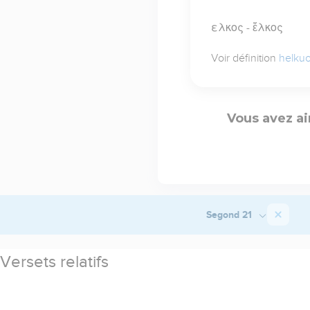
ελκος - ἕλκος
Voir définition
helku
Vous avez ai
Segond 21
Versets relatifs