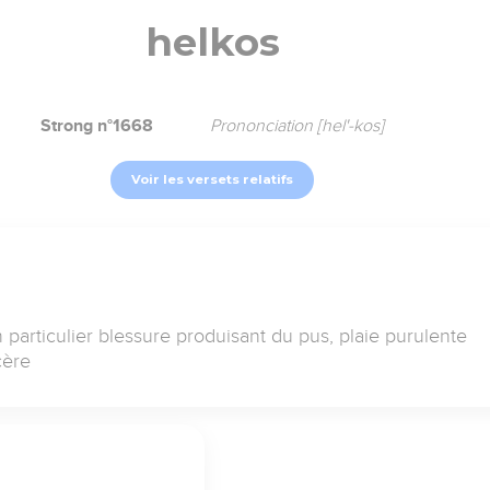
helkos
Strong n°1668
Prononciation [hel'-kos]
Voir les versets relatifs
 particulier blessure produisant du pus, plaie purulente
cère