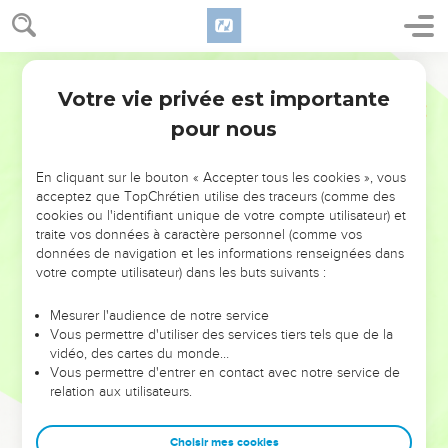
Votre vie privée est importante
pour nous
NE MANQUEZ PAS L’ÉVÉNEMENT
En cliquant sur le bouton « Accepter tous les cookies », vous
DE L’ANNÉE !
acceptez que TopChrétien utilise des traceurs (comme des
cookies ou l'identifiant unique de votre compte utilisateur) et
ET SI LEURS ERREURS POUVAIENT VOUS ÉVITER LES
traite vos données à caractère personnel (comme vos
VOTRES ?
données de navigation et les informations renseignées dans
votre compte utilisateur) dans les buts suivants :
On admire souvent les leaders pour leurs réussites, leur impact,
leur foi ou leur vision. Mais on voit moins les doutes, les erreurs
Mesurer l'audience de notre service
Vous permettre d'utiliser des services tiers tels que de la
et les saisons difficiles qu'ils ont traversés, alors même que ce
vidéo, des cartes du monde…
sont elles qui les ont façonnés.
Vous permettre d'entrer en contact avec notre service de
relation aux utilisateurs.
Dans cette conférence, leaders, entrepreneurs, et responsables
reviennent sur les erreurs marquantes de leur parcours et les
clés pour avancer avec plus de sagesse afin que leurs erreurs
Choisir mes cookies