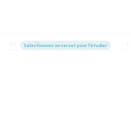
Contenus
Versions
Commentaires
Strong
Dictionnaire
Paramètres de lecture
Afficher les numéros de versets
Mode dyslexique
Désactivé
Simple
Coul
eur
Police d'écriture