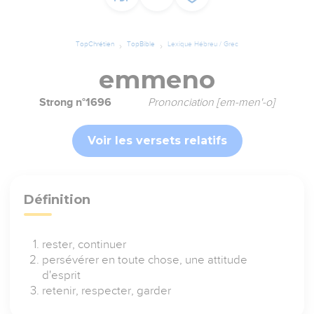
TopChrétien
TopBible
Lexique Hébreu / Grec
emmeno
Strong n°1696
Prononciation [em-men'-o]
Voir les versets relatifs
Définition
rester, continuer
persévérer en toute chose, une attitude
d'esprit
retenir, respecter, garder