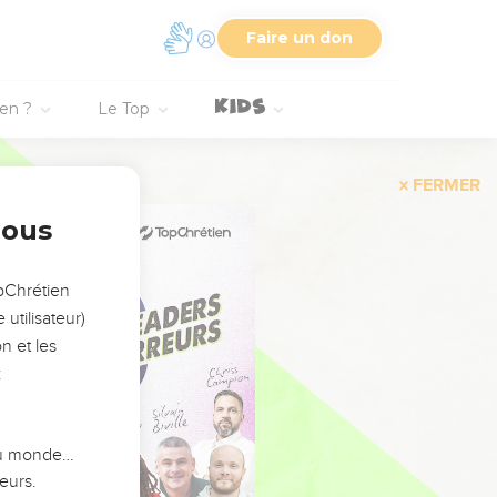
Faire un don
ien ?
Le Top
FERMER
nous
opChrétien
utilisateur)
n et les
:
 du monde…
eurs.