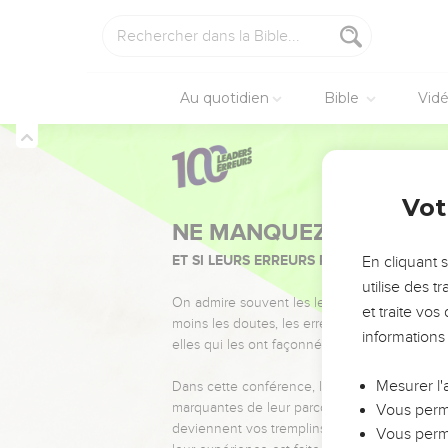
Au quotidien
Bible
Vid
Vot
NE MANQUEZ PAS L’ÉVÉ
ET SI LEURS ERREURS POUVAIENT VOUS 
En cliquant 
utilise des 
On admire souvent les leaders pour leurs réussi
et traite vo
moins les doutes, les erreurs et les saisons di
informations
elles qui les ont façonnés.
Mesurer l'
Dans cette conférence, leaders, entrepreneur
marquantes de leur parcours et les clés pour
Vous perme
deviennent vos tremplins. Que vous guidiez 
Vous perme