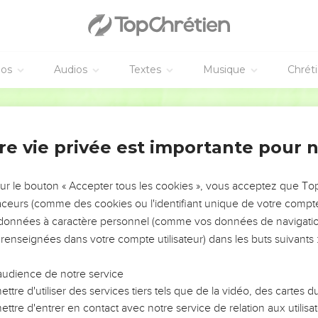
éos
Audios
Textes
Musique
Chrét
re vie privée est importante pour 
NEMENT DE L’ANNÉE !
ÉVITER LES VOTRES ?
sur le bouton « Accepter tous les cookies », vous acceptez que T
traceurs (comme des cookies ou l'identifiant unique de votre compte 
tes, leur impact, leur foi ou leur vision. Mais on voit
s données à caractère personnel (comme vos données de navigatio
fficiles qu'ils ont traversés, alors même que ce sont
 renseignées dans votre compte utilisateur) dans les buts suivants 
audience de notre service
s, et responsables reviennent sur les erreurs
 avancer avec plus de sagesse afin que leurs erreurs
ttre d'utiliser des services tiers tels que de la vidéo, des cartes
un ministère, une équipe, un groupe ou une famille,
ttre d'entrer en contact avec notre service de relation aux utilisat