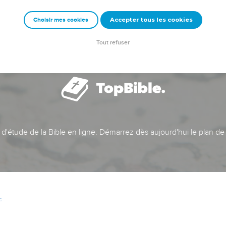
Accepter tous les cookies
Choisir mes cookies
Tout refuser
t d'étude de la Bible en ligne. Démarrez dès aujourd'hui le plan de
c