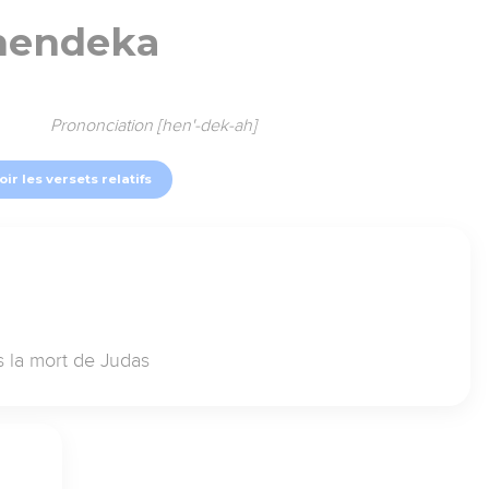
hendeka
Prononciation [hen'-dek-ah]
oir les versets relatifs
s la mort de Judas