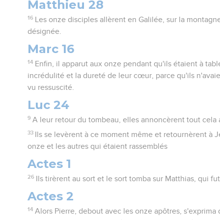
Matthieu 28
16
Les onze disciples allèrent en Galilée, sur la montagn
désignée.
Marc 16
14
Enfin, il apparut aux onze pendant qu'ils étaient à table
incrédulité et la dureté de leur cœur, parce qu'ils n'avai
vu ressuscité.
Luc 24
9
A leur retour du tombeau, elles annoncèrent tout cela a
33
Ils se levèrent à ce moment même et retournèrent à Jé
onze et les autres qui étaient rassemblés
Actes 1
26
Ils tirèrent au sort et le sort tomba sur Matthias, qui 
Actes 2
14
Alors Pierre, debout avec les onze apôtres, s'exprima 