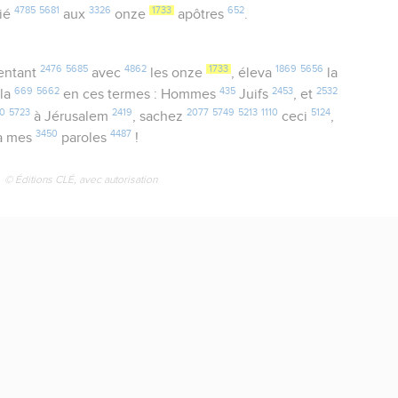
4785
5681
3326
1733
652
cié
aux
onze
apôtres
.
2476
5685
4862
1733
1869
5656
sentant
avec
les onze
, éleva
la
669
5662
435
2453
2532
la
en ces termes : Hommes
Juifs
, et
30
5723
2419
2077
5749
5213
1110
5124
à Jérusalem
, sachez
ceci
,
3450
4487
à mes
paroles
!
© Éditions CLÉ, avec autorisation