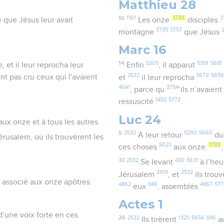
Matthieu 28
16
1161
1733
3
e que Jésus leur avait
Les onze
disciples
3735
3757
montagne
que Jésus
Marc 16
14
5305
5319
5681
, et il leur reprocha leur
Enfin
, il apparut
2532
3679
565
ent pas cru ceux qui l'avaient
et
il leur reprocha
4641
3754
, parce qu
’ils n’avaien
1453
5772
ressuscité
.
Luc 24
ux onze et à tous les autres.
9
2532
5290
5660
A leur retour
d
rusalem, où ils trouvèrent les
5023
1733
ces choses
aux onze
33
2532
450
5631
Se levant
à l’he
2419
2532
Jérusalem
, et
ils trou
fut associé aux onze apôtres.
4862
846
4867
577
eux
, assemblés
Actes 1
d’une voix forte en ces
26
2532
1325
5656
846
Ils tirèrent
au