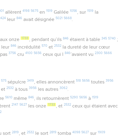
101
4198
5675
1519
1056
1519
allèrent
en
Galilée
, sur
la
2424
846
5021
5668
leur
avait désignée
.
1733
846
345
5740
aux onze
, pendant qu’ils
étaient à table
;
6
846
570
2532
leur
incrédulité
et
la dureté de leur cœur
3756
4100
5656
846
2300
5666
t pas
cru
ceux qui l
’avaient vu
575
3419
518
5656
3956
u
sépulcre
, elles annoncèrent
toutes
2532
3956
3062
, et
à tous
les autres
.
5610
846
5290
5656
1519
ure
même
, ils retournèrent
à
2147
5627
1733
2532
vèrent
les onze
, et
ceux qui étaient avec
2
2819
2532
2819
4098
5627
1909
 sort
, et
le sort
tomba
sur