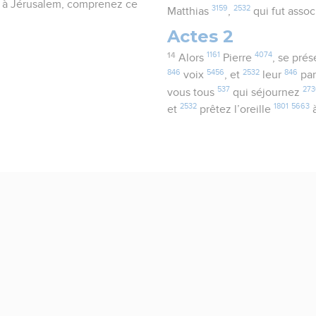
z à Jérusalem, comprenez ce
3159
2532
Matthias
,
qui fut asso
Actes 2
14
1161
4074
Alors
Pierre
, se pré
846
5456
2532
846
voix
, et
leur
par
537
27
vous tous
qui séjournez
2532
1801
5663
et
prêtez l’oreille