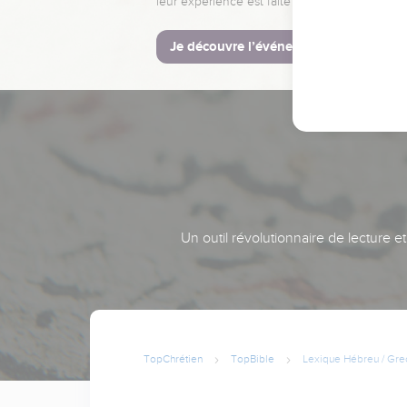
leur expérience est faite pour vous.
Je découvre l’événement
Un outil révolutionnaire de lecture e
TopChrétien
TopBible
Lexique Hébreu / Gre