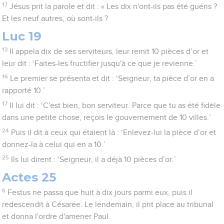
17
Jésus prit la parole et dit : « Les dix n'ont-ils pas été guéris ?
Et les neuf autres, où sont-ils ?
Luc 19
13
Il appela dix de ses serviteurs, leur remit 10 pièces d’or et
leur dit : ‘Faites-les fructifier jusqu'à ce que je revienne.’
16
Le premier se présenta et dit : ‘Seigneur, ta pièce d’or en a
rapporté 10.’
17
Il lui dit : ‘C'est bien, bon serviteur. Parce que tu as été fidèle
dans une petite chose, reçois le gouvernement de 10 villes.’
24
Puis il dit à ceux qui étaient là : ‘Enlevez-lui la pièce d’or et
donnez-la à celui qui en a 10.’
25
Ils lui dirent : ‘Seigneur, il a déjà 10 pièces d’or.’
Actes 25
6
Festus ne passa que huit à dix jours parmi eux, puis il
redescendit à Césarée. Le lendemain, il prit place au tribunal
et donna l'ordre d'amener Paul.