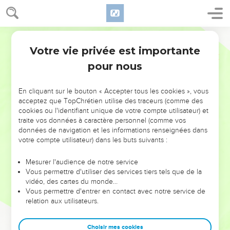
Votre vie privée est importante
pour nous
NE MANQUEZ PAS L’ÉVÉNEMENT
En cliquant sur le bouton « Accepter tous les cookies », vous
DE L’ANNÉE !
acceptez que TopChrétien utilise des traceurs (comme des
cookies ou l'identifiant unique de votre compte utilisateur) et
ET SI LEURS ERREURS POUVAIENT VOUS ÉVITER LES
traite vos données à caractère personnel (comme vos
VOTRES ?
données de navigation et les informations renseignées dans
votre compte utilisateur) dans les buts suivants :
On admire souvent les leaders pour leurs réussites, leur impact,
leur foi ou leur vision. Mais on voit moins les doutes, les erreurs
Mesurer l'audience de notre service
Vous permettre d'utiliser des services tiers tels que de la
et les saisons difficiles qu'ils ont traversés, alors même que ce
vidéo, des cartes du monde…
sont elles qui les ont façonnés.
Vous permettre d'entrer en contact avec notre service de
relation aux utilisateurs.
Dans cette conférence, leaders, entrepreneurs, et responsables
reviennent sur les erreurs marquantes de leur parcours et les
clés pour avancer avec plus de sagesse afin que leurs erreurs
Choisir mes cookies