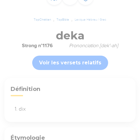
TopChrétien
TopBible
Lexique Hébreu / Grec
deka
Strong n°1176
Prononciation [dek'-ah]
Voir les versets relatifs
Définition
dix
Étymologie