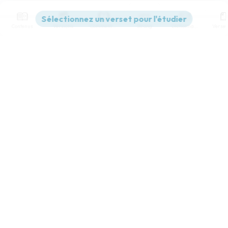
Contenus
Versions
Commentaires
Strong
Dictionnaire
Paramètres de lecture
Afficher les numéros de versets
Mode dyslexique
Désactivé
Simple
Coul
eur
Police d'écriture
Serif
Sans-serif
Taille de texte
Grand
Moyen
Petit