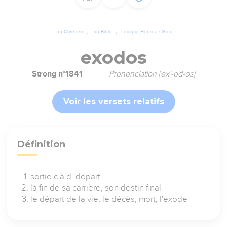
TopChrétien
TopBible
Lexique Hébreu / Grec
exodos
Strong n°1841
Prononciation [ex'-od-os]
Voir les versets relatifs
Définition
sortie c.à.d. départ
la fin de sa carrière, son destin final
le départ de la vie, le décès, mort, l'exode