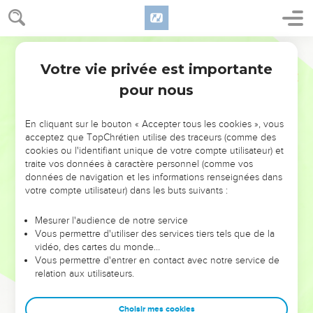
Votre vie privée est importante
pour nous
NE MANQUEZ PAS L’ÉVÉNEMENT
En cliquant sur le bouton « Accepter tous les cookies », vous
DE L’ANNÉE !
acceptez que TopChrétien utilise des traceurs (comme des
cookies ou l'identifiant unique de votre compte utilisateur) et
ET SI LEURS ERREURS POUVAIENT VOUS ÉVITER LES
traite vos données à caractère personnel (comme vos
VOTRES ?
données de navigation et les informations renseignées dans
votre compte utilisateur) dans les buts suivants :
On admire souvent les leaders pour leurs réussites, leur impact,
leur foi ou leur vision. Mais on voit moins les doutes, les erreurs
Mesurer l'audience de notre service
Vous permettre d'utiliser des services tiers tels que de la
et les saisons difficiles qu'ils ont traversés, alors même que ce
vidéo, des cartes du monde…
sont elles qui les ont façonnés.
Vous permettre d'entrer en contact avec notre service de
relation aux utilisateurs.
Dans cette conférence, leaders, entrepreneurs, et responsables
reviennent sur les erreurs marquantes de leur parcours et les
clés pour avancer avec plus de sagesse afin que leurs erreurs
Choisir mes cookies