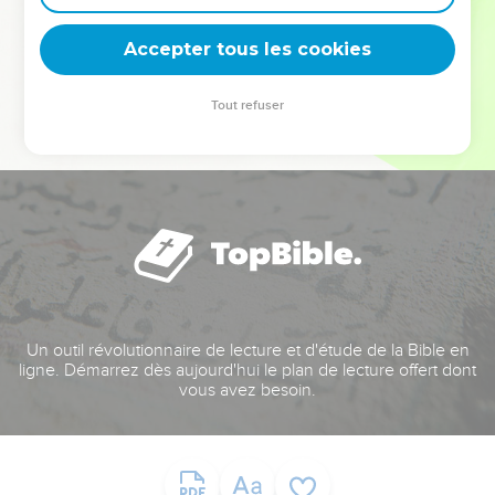
deviennent vos tremplins. Que vous guidiez un ministère, une
équipe, un groupe ou une famille, leur expérience est faite
Accepter tous les cookies
pour vous.
Tout refuser
Je découvre l’événement
Un outil révolutionnaire de lecture et d'étude de la Bible en
ligne. Démarrez dès aujourd'hui le plan de lecture offert dont
vous avez besoin.