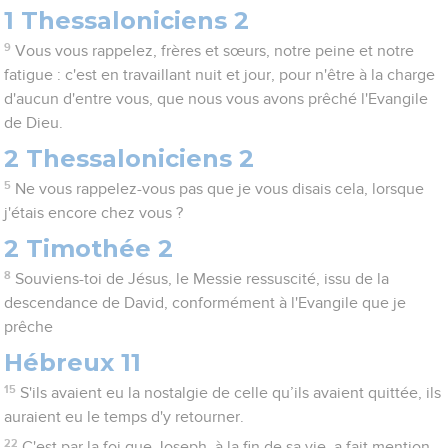
1 Thessaloniciens 2
9
Vous vous rappelez, frères et sœurs, notre peine et notre
fatigue : c'est en travaillant nuit et jour, pour n'être à la charge
d'aucun d'entre vous, que nous vous avons prêché l'Evangile
de Dieu.
2 Thessaloniciens 2
5
Ne vous rappelez-vous pas que je vous disais cela, lorsque
j'étais encore chez vous ?
2 Timothée 2
8
Souviens-toi de Jésus, le Messie ressuscité, issu de la
descendance de David, conformément à l'Evangile que je
prêche
Hébreux 11
15
S'ils avaient eu la nostalgie de celle qu’ils avaient quittée, ils
auraient eu le temps d'y retourner.
22
C'est par la foi que Joseph, à la fin de sa vie, a fait mention