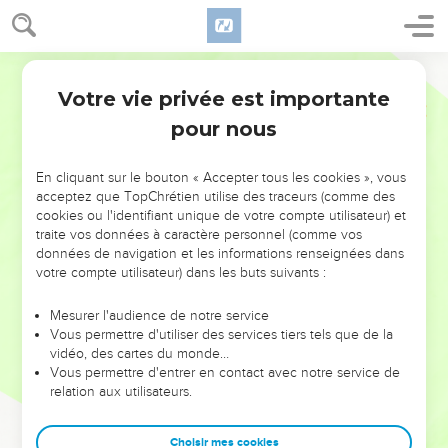
Votre vie privée est importante
pour nous
NE MANQUEZ PAS L’ÉVÉNEMENT
En cliquant sur le bouton « Accepter tous les cookies », vous
DE L’ANNÉE !
acceptez que TopChrétien utilise des traceurs (comme des
cookies ou l'identifiant unique de votre compte utilisateur) et
ET SI LEURS ERREURS POUVAIENT VOUS ÉVITER LES
traite vos données à caractère personnel (comme vos
VOTRES ?
données de navigation et les informations renseignées dans
votre compte utilisateur) dans les buts suivants :
On admire souvent les leaders pour leurs réussites, leur impact,
leur foi ou leur vision. Mais on voit moins les doutes, les erreurs
Mesurer l'audience de notre service
Vous permettre d'utiliser des services tiers tels que de la
et les saisons difficiles qu'ils ont traversés, alors même que ce
vidéo, des cartes du monde…
sont elles qui les ont façonnés.
Vous permettre d'entrer en contact avec notre service de
relation aux utilisateurs.
Dans cette conférence, leaders, entrepreneurs, et responsables
reviennent sur les erreurs marquantes de leur parcours et les
clés pour avancer avec plus de sagesse afin que leurs erreurs
Choisir mes cookies