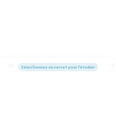
Contenus
Versions
Commentaires
Strong
Dictionnaire
Paramètres de lecture
Afficher les numéros de versets
Mode dyslexique