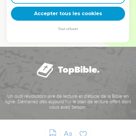
deviennent vos tremplins. Que vous guidiez un ministère, une
équipe, un groupe ou une famille, leur expérience est faite
Accepter tous les cookies
pour vous.
Tout refuser
Je découvre l’événement
Un outil révolutionnaire de lecture et d'étude de la Bible en
ligne. Démarrez dès aujourd'hui le plan de lecture offert dont
vous avez besoin.