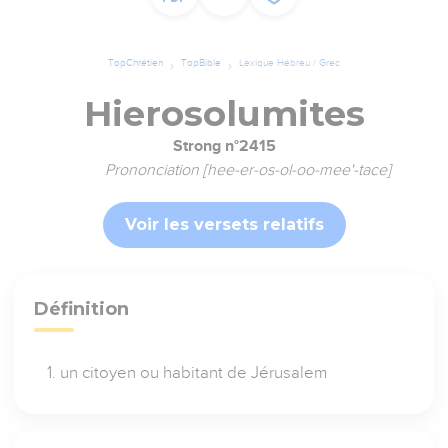
TopChrétien
TopBible
Lexique Hébreu / Grec
Hierosolumites
Strong n°2415
Prononciation [hee-er-os-ol-oo-mee'-tace]
Voir les versets relatifs
Définition
un citoyen ou habitant de Jérusalem