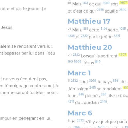
18
1161
3588
1607
Mais
ce qui
sort
ère et par le jeûne. ] »
2548
2840
et c’est ce qui
souille
Matthieu 17
t Jésus.
21
1161
5124
1085
Mais
cette
sorte
4335
2532
3521
et
par le jeûne
.
Matthieu 20
alem se rendaient vers lui.
t baptiser par lui dans l’eau
29
2532
1607
Lorsqu’ils sortirent
190
5656
846
Jésus
.
Marc 1
 et ne vous écoutent pas,
5
2532
3956
5561
Tout
le pays
de 
 en témoignage contre eux. [Je
2415
16
Jérusalem
se rendaient
omorrhe seront traitées moins
846
266
leurs
péchés
, ils se fa
4215
2446
du Jourdain
.
Marc 6
 impur en pénétrant en lui,
11
2532
Et
, s’il y a quelque part
3366
5216
19