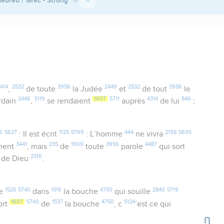
414
2532
3956
2449
2532
3956
,
de toute
la Judée
et
de tout
le
2446
5119
1607
5711
4314
846
rdain
,
se rendaient
auprès
de lui
;
6
5627
1125
5769
444
2198
5695
: Il est écrit
: L’homme
ne vivra
3441
235
1909
3956
4487
ment
, mais
de
toute
parole
qui sort
2316
de Dieu
.
1525
5740
1519
4750
2840
5719
re
dans
la bouche
qui souille
1607
5740
1537
4750
5124
ort
de
la bouche
, c
’est ce qui