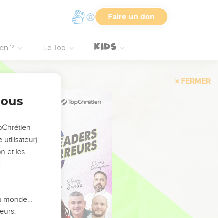
Faire un don
ien ?
Le Top
FERMER
nous
opChrétien
utilisateur)
n et les
:
 du monde…
eurs.