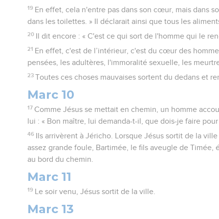
19
En effet, cela n'entre pas dans son cœur, mais dans s
dans les toilettes. » Il déclarait ainsi que tous les alimen
20
Il dit encore : « C'est ce qui sort de l'homme qui le re
21
En effet, c'est de l’intérieur, c'est du cœur des homm
pensées, les adultères, l'immoralité sexuelle, les meurtr
23
Toutes ces choses mauvaises sortent du dedans et re
Marc 10
17
Comme Jésus se mettait en chemin, un homme accouru
lui : « Bon maître, lui demanda-t-il, que dois-je faire pour
46
Ils arrivèrent à Jéricho. Lorsque Jésus sortit de la vill
assez grande foule, Bartimée, le fils aveugle de Timée, é
au bord du chemin.
Marc 11
19
Le soir venu, Jésus sortit de la ville.
Marc 13