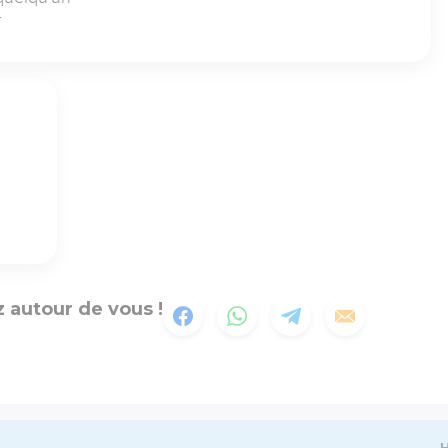
r
 autour de vous !
H