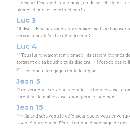
1
Lorsque Jésus sortit du temple, un de ses disciples lui d
pierres et quelles constructions ! »
Luc 3
7
Il disait donc aux foules qui venaient se faire baptiser p
vous a appris à fuir la colère à venir ?
Luc 4
22
Tous lui rendaient témoignage ; ils étaient étonnés d
sortaient de sa bouche et ils disaient : « N'est-ce pas le f
37
Et sa réputation gagna toute la région.
Jean 5
29
en sortiront : ceux qui auront fait le bien ressuscitero
auront fait le mal ressusciteront pour le jugement.
Jean 15
26
» Quand sera venu le défenseur que je vous enverrai de
la vérité qui vient du Père, il rendra témoignage de moi.