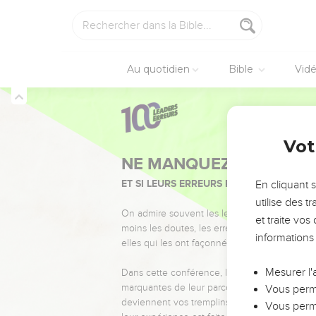
Au quotidien
Bible
Vid
Vot
NE MANQUEZ PAS L’ÉVÉ
ET SI LEURS ERREURS POUVAIENT VOUS 
En cliquant 
utilise des 
On admire souvent les leaders pour leurs réussi
et traite vo
moins les doutes, les erreurs et les saisons di
informations
elles qui les ont façonnés.
Mesurer l'
Dans cette conférence, leaders, entrepreneur
marquantes de leur parcours et les clés pour
Vous perme
deviennent vos tremplins. Que vous guidiez 
Vous perme