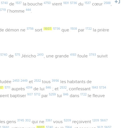
5740
1537
4750
1831
5736
1537
2588
de
la bouche
vient
du
cœur
,
5719
444
l’homme
.
3756
1607
5736
1508
1722
de démon ne
sort
que
par
la prière
5740
575
2410
4183
3793
de
Jéricho
, une grande
foule
suivit
2453
2449
2532
3956
Judée
et
tous
les habitants de
07
5711
4314
846
2532
1843
5734
auprès
de lui
; et
, confessant
907
5712
5259
846
1722
isaient baptiser
par
lui
dans
le fleuve
3745
302
3361
5209
1209
5667
 des gens
qui ne
vous
reçoivent
1
5661
1607
5740
1564
1621
5657