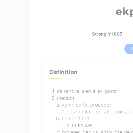
ek
Strong n°1607
V
Définition
se rendre, s'en aller, partir
métaph.
venir, sortir, procéder
des sentiments, affections, a
couler à flot
d'un fleuve
projeter, depuis la bouche de 