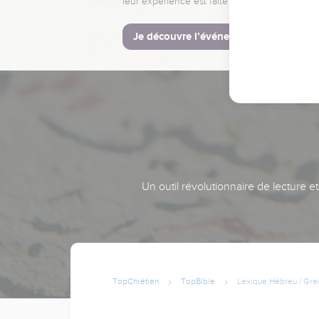
leur expérience est faite pour vous.
Je découvre l’événement
Un outil révolutionnaire de lecture e
TopChrétien
TopBible
Lexique Hébreu / Gre