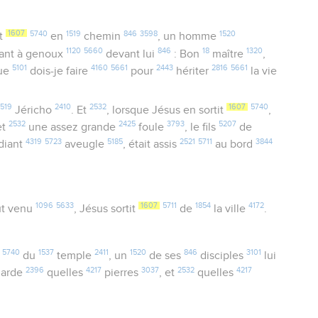
1607
5740
1519
846
3598
1520
t
en
chemin
, un homme
1120
5660
846
18
1320
tant à genoux
devant lui
: Bon
maître
,
5101
4160
5661
2443
2816
5661
que
dois-je faire
pour
hériter
la vie
1519
2410
2532
1607
5740
Jéricho
. Et
, lorsque Jésus en sortit
,
2532
2425
3793
5207
et
une assez grande
foule
, le fils
de
4319
5723
5185
2521
5711
3844
diant
aveugle
, était assis
au bord
1096
5633
1607
5711
1854
4172
ut venu
, Jésus sortit
de
la ville
.
5740
1537
2411
1520
846
3101
du
temple
, un
de ses
disciples
lui
2396
4217
3037
2532
4217
garde
quelles
pierres
, et
quelles