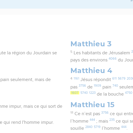
Matthieu 3
5
2
ute la région du Jourdain se
Les habitants de Jérusalem
4066
pays des environs
du Jou
Matthieu 4
4
1161
611
5679
203
de pain seulement, mais de
Jésus répondit
3756
1909
740
pas
de
pain
seule
1607
5740
1223
4750
de la bouche
Matthieu 15
omme impur, mais ce qui sort de
11
3756
Ce n’est pas
ce qui ent
444
235
l’homme
; mais
ce qui s
 ce qui rend l'homme impur.
2840
5719
444
souille
l’homme
.