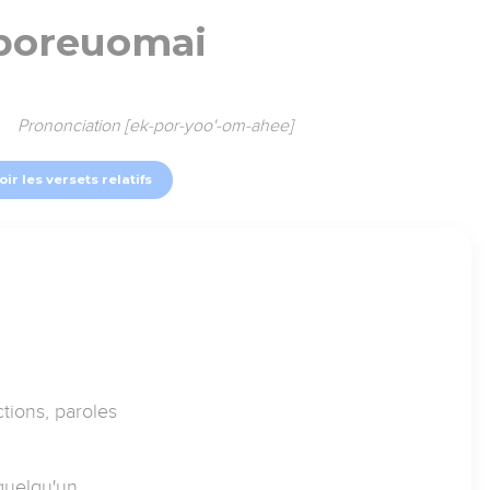
poreuomai
Prononciation [ek-por-yoo'-om-ahee]
oir les versets relatifs
ctions, paroles
quelqu'un