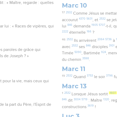
it : « Maître, regarde : quelles
Marc 10
17
2532
Comme Jésus se mettai
4370
5631
2532
accourut
, et
se je
846
1905
5707
ar lui : « Races de vipères, qui
lui
demanda
-t-il, 
2222
166
éternelle
?
46
2532
2064
5736
Ils arrivèrent
à
2532
846
3101
avec
ses
disciples
es paroles de grâce qui
5090
924
Timée
, Bartimée
, men
ils de Joseph ? »
3598
du chemin
.
Marc 11
19
2532
3753
3796
Quand
le soir
f
nt pour la vie, mais ceux qui
Marc 13
1
2532
1607
Lorsque Jésus sortit
846
3004
5719
1320
dit
: Maître
, re
 la part du Père, l'Esprit de
3619
constructions
!
Luc 3