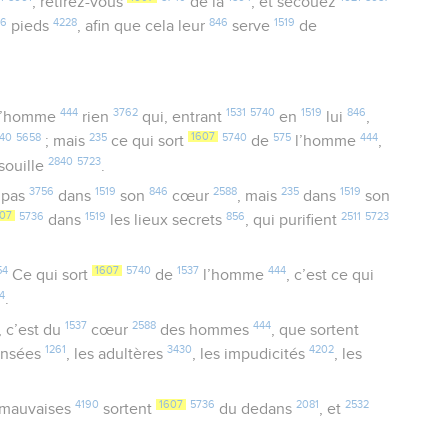
, retirez-vous
de là
, et secouez
16
4228
846
1519
pieds
, afin que cela leur
serve
de
444
3762
1531
5740
1519
846
l’homme
rien
qui, entrant
en
lui
,
40
5658
235
1607
5740
575
444
; mais
ce qui sort
de
l’homme
,
2840
5723
souille
.
3756
1519
846
2588
235
1519
pas
dans
son
cœur
, mais
dans
son
607
5736
1519
856
2511
5723
dans
les lieux secrets
, qui purifient
54
1607
5740
1537
444
Ce qui sort
de
l’homme
, c’est ce qui
4
.
1537
2588
444
, c’est du
cœur
des hommes
, que sortent
1261
3430
4202
nsées
, les adultères
, les impudicités
, les
4190
1607
5736
2081
2532
mauvaises
sortent
du dedans
, et