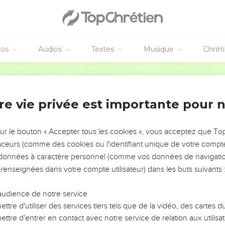
éos
Audios
Textes
Musique
Chrét
re vie privée est importante pour 
NEMENT DE L’ANNÉE !
ÉVITER LES VOTRES ?
sur le bouton « Accepter tous les cookies », vous acceptez que T
traceurs (comme des cookies ou l'identifiant unique de votre compte 
tes, leur impact, leur foi ou leur vision. Mais on voit
s données à caractère personnel (comme vos données de navigatio
fficiles qu'ils ont traversés, alors même que ce sont
 renseignées dans votre compte utilisateur) dans les buts suivants 
audience de notre service
s, et responsables reviennent sur les erreurs
 avancer avec plus de sagesse afin que leurs erreurs
ttre d'utiliser des services tiers tels que de la vidéo, des cartes
un ministère, une équipe, un groupe ou une famille,
ttre d'entrer en contact avec notre service de relation aux utilisat