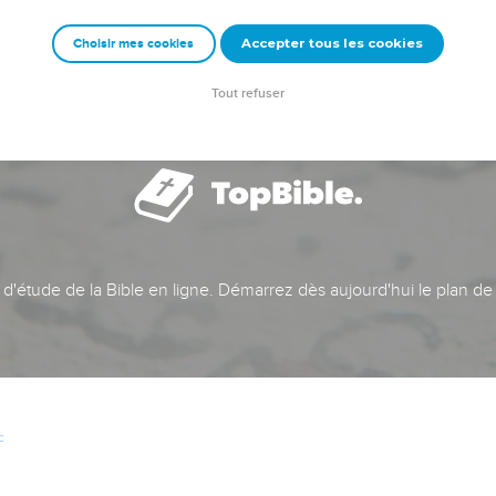
Accepter tous les cookies
Choisir mes cookies
Tout refuser
t d'étude de la Bible en ligne. Démarrez dès aujourd'hui le plan de
c