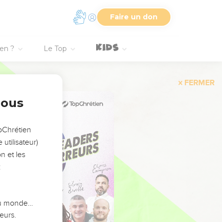
Faire un don
ien ?
Le Top
FERMER
nous
opChrétien
utilisateur)
n et les
:
 du monde…
eurs.