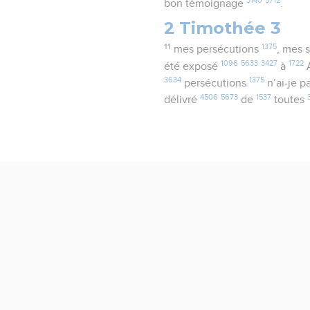
3140
5712
bon témoignage
.
2 Timothée 3
11
1375
mes persécutions
, mes 
1096
5633
3427
1722
été exposé
à
3634
1375
persécutions
n’ai-je 
4506
5673
1537
délivré
de
toutes