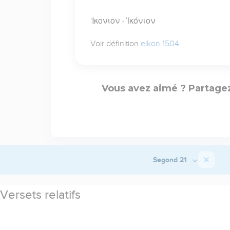
'Ικονιον - Ἰκόνιον
Voir définition
eikon 1504
Vous avez aimé ? Partagez
Segond 21
Versets relatifs