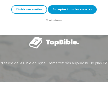
Accepter tous les cookies
Choisir mes cookies
Tout refuser
t d'étude de la Bible en ligne. Démarrez dès aujourd'hui le plan de
c