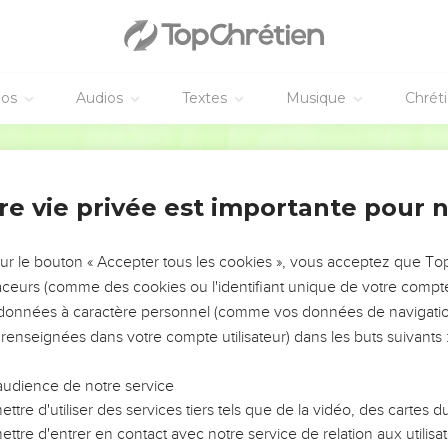
éos
Audios
Textes
Musique
Chrét
re vie privée est importante pour 
NEMENT DE L’ANNÉE !
ÉVITER LES VOTRES ?
sur le bouton « Accepter tous les cookies », vous acceptez que T
traceurs (comme des cookies ou l'identifiant unique de votre compte 
tes, leur impact, leur foi ou leur vision. Mais on voit
s données à caractère personnel (comme vos données de navigatio
fficiles qu'ils ont traversés, alors même que ce sont
 renseignées dans votre compte utilisateur) dans les buts suivants 
audience de notre service
s, et responsables reviennent sur les erreurs
 avancer avec plus de sagesse afin que leurs erreurs
ttre d'utiliser des services tiers tels que de la vidéo, des cartes
un ministère, une équipe, un groupe ou une famille,
ttre d'entrer en contact avec notre service de relation aux utilisat