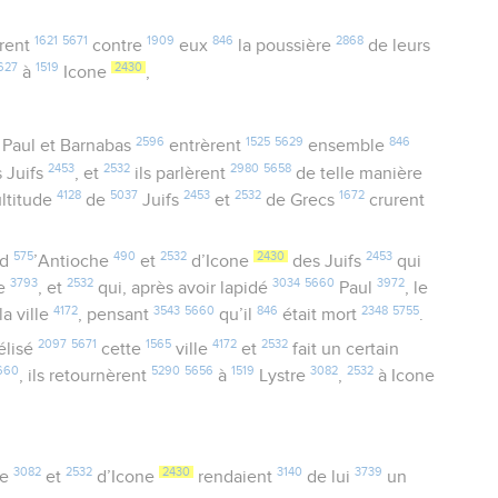
1621
5671
1909
846
2868
èrent
contre
eux
la poussière
de leurs
627
1519
2430
à
Icone
,
2596
1525
5629
846
, Paul et Barnabas
entrèrent
ensemble
2453
2532
2980
5658
 Juifs
, et
ils parlèrent
de telle manière
4128
5037
2453
2532
1672
ltitude
de
Juifs
et
de Grecs
crurent
575
490
2532
2430
2453
d
’Antioche
et
d’Icone
des Juifs
qui
3793
2532
3034
5660
3972
le
, et
qui, après avoir lapidé
Paul
, le
4172
3543
5660
846
2348
5755
la ville
, pensant
qu’il
était mort
.
2097
5671
1565
4172
2532
élisé
cette
ville
et
fait un certain
660
5290
5656
1519
3082
2532
, ils retournèrent
à
Lystre
,
à Icone
3082
2532
2430
3140
3739
re
et
d’Icone
rendaient
de lui
un