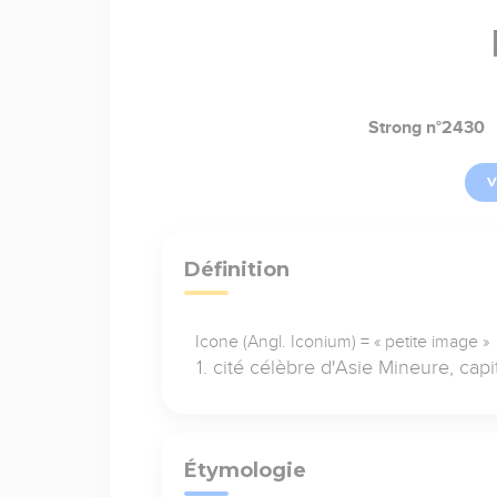
Strong n°2430
V
Définition
Icone (Angl. Iconium) = « petite image »
cité célèbre d'Asie Mineure, cap
Étymologie