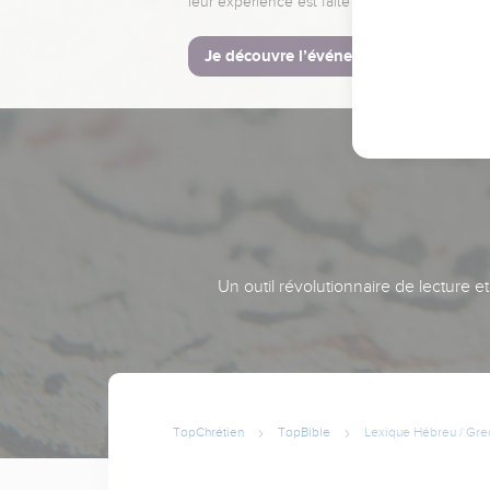
leur expérience est faite pour vous.
Je découvre l’événement
Un outil révolutionnaire de lecture e
TopChrétien
TopBible
Lexique Hébreu / Gre