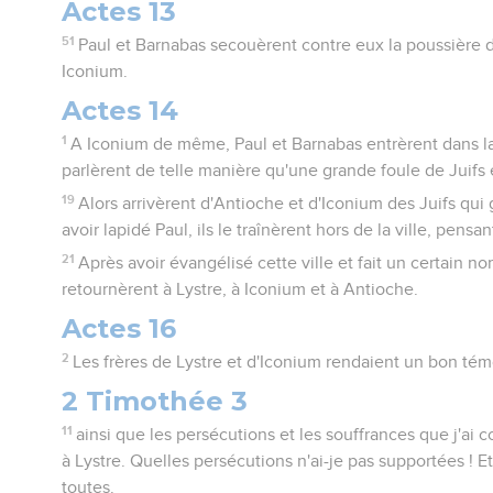
Actes 13
51
Paul et Barnabas secouèrent contre eux la poussière de
Iconium.
Actes 14
1
A Iconium de même, Paul et Barnabas entrèrent dans la 
parlèrent de telle manière qu'une grande foule de Juifs 
19
Alors arrivèrent d'Antioche et d'Iconium des Juifs qui
avoir lapidé Paul, ils le traînèrent hors de la ville, pensant
21
Après avoir évangélisé cette ville et fait un certain no
retournèrent à Lystre, à Iconium et à Antioche.
Actes 16
2
Les frères de Lystre et d'Iconium rendaient un bon tém
2 Timothée 3
11
ainsi que les persécutions et les souffrances que j'ai
à Lystre. Quelles persécutions n'ai-je pas supportées ! E
toutes.