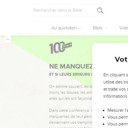
Au quotidien
Bible
Vid
Vot
NE MANQUEZ PAS L’ÉVÉ
ET SI LEURS ERREURS POUVAIENT VOUS 
En cliquant 
utilise des 
On admire souvent les leaders pour leurs réussi
et traite vo
moins les doutes, les erreurs et les saisons di
informations
elles qui les ont façonnés.
Mesurer l'
Dans cette conférence, leaders, entrepreneur
marquantes de leur parcours et les clés pour
Vous perme
deviennent vos tremplins. Que vous guidiez 
Vous perme