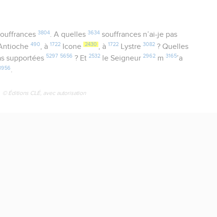
3804
3634
souffrances
. A quelles
souffrances n’ai-je pas
490
1722
2430
1722
3082
Antioche
, à
Icone
, à
Lystre
? Quelles
5297
5656
2532
2962
3165
pas supportées
? Et
le Seigneur
m
’a
3956
.
© Éditions CLÉ, avec autorisation