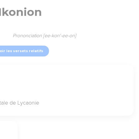
Ikonion
Prononciation [ee-kon'-ee-on]
oir les versets relatifs
itale de Lycaonie