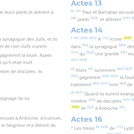
Actes 13
51
1161
 leurs pieds et allèrent à
Paul et Barnabas secou
846
4228
2064
5
pieds
, et allèrent
Actes 14
1
1161
1096
5633
1722
2430
synagogue des Juifs, et ils
A
Icone
1519
4864
et de non-Juifs crurent.
dans
la synagogue
des
3779
5620
4183
qu
’une grande
mu
 gagnèrent la foule. Après
4100
5658
.
 qu'il était mort.
19
1161
1904
5627
Alors
survinrent
mbre de disciples, ils
2532
3982
5660
gagnèrent
la fou
4951
5707
1854
traînèrent
hors
de 
21
5037
Quand ils eurent évang
oignage de lui.
2425
3100
5
nombre
de disciples
2430
2532
490
et
à Antioche
,
Actes 16
 connues à Antioche, à Iconium,
t le Seigneur m'a délivré de
2
80
5259
1722
Les frères
de
Lyst