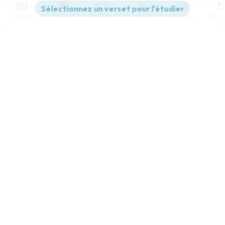
Contenus
Versions
Commentaires
Strong
Dictionnaire
Paramètres de lecture
Afficher les numéros de versets
Mode dyslexique
Désactivé
Simple
Coul
eur
Police d'écriture
Serif
Sans-serif
Taille de texte
Grand
Moyen
Petit