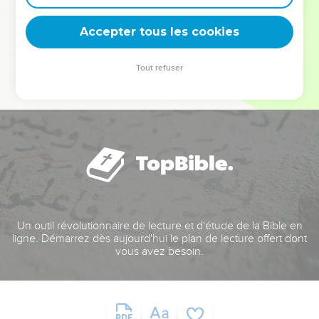
deviennent vos tremplins. Que vous guidiez un ministère, une
équipe, un groupe ou une famille, leur expérience est faite
Accepter tous les cookies
pour vous.
Tout refuser
Je découvre l’événement
Un outil révolutionnaire de lecture et d'étude de la Bible en
ligne. Démarrez dès aujourd'hui le plan de lecture offert dont
vous avez besoin.