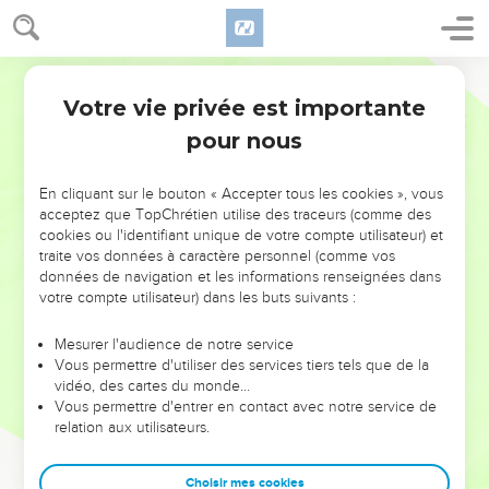
Votre vie privée est importante
pour nous
NE MANQUEZ PAS L’ÉVÉNEMENT
En cliquant sur le bouton « Accepter tous les cookies », vous
DE L’ANNÉE !
acceptez que TopChrétien utilise des traceurs (comme des
cookies ou l'identifiant unique de votre compte utilisateur) et
ET SI LEURS ERREURS POUVAIENT VOUS ÉVITER LES
traite vos données à caractère personnel (comme vos
VOTRES ?
données de navigation et les informations renseignées dans
votre compte utilisateur) dans les buts suivants :
On admire souvent les leaders pour leurs réussites, leur impact,
leur foi ou leur vision. Mais on voit moins les doutes, les erreurs
Mesurer l'audience de notre service
Vous permettre d'utiliser des services tiers tels que de la
et les saisons difficiles qu'ils ont traversés, alors même que ce
vidéo, des cartes du monde…
sont elles qui les ont façonnés.
Vous permettre d'entrer en contact avec notre service de
relation aux utilisateurs.
Dans cette conférence, leaders, entrepreneurs, et responsables
reviennent sur les erreurs marquantes de leur parcours et les
clés pour avancer avec plus de sagesse afin que leurs erreurs
Choisir mes cookies