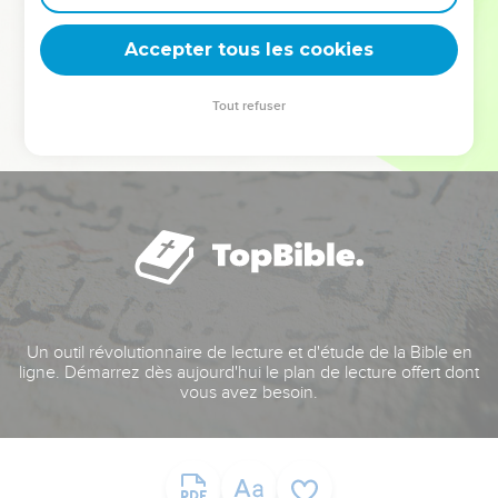
deviennent vos tremplins. Que vous guidiez un ministère, une
équipe, un groupe ou une famille, leur expérience est faite
Accepter tous les cookies
pour vous.
Tout refuser
Je découvre l’événement
Un outil révolutionnaire de lecture et d'étude de la Bible en
ligne. Démarrez dès aujourd'hui le plan de lecture offert dont
vous avez besoin.