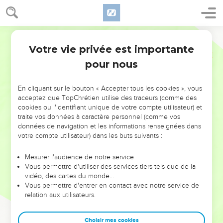
Votre vie privée est importante
pour nous
NE MANQUEZ PAS L’ÉVÉNEMENT
En cliquant sur le bouton « Accepter tous les cookies », vous
DE L’ANNÉE !
acceptez que TopChrétien utilise des traceurs (comme des
cookies ou l'identifiant unique de votre compte utilisateur) et
ET SI LEURS ERREURS POUVAIENT VOUS ÉVITER LES
traite vos données à caractère personnel (comme vos
VOTRES ?
données de navigation et les informations renseignées dans
votre compte utilisateur) dans les buts suivants :
On admire souvent les leaders pour leurs réussites, leur impact,
leur foi ou leur vision. Mais on voit moins les doutes, les erreurs
Mesurer l'audience de notre service
Vous permettre d'utiliser des services tiers tels que de la
et les saisons difficiles qu'ils ont traversés, alors même que ce
vidéo, des cartes du monde…
sont elles qui les ont façonnés.
Vous permettre d'entrer en contact avec notre service de
relation aux utilisateurs.
Dans cette conférence, leaders, entrepreneurs, et responsables
reviennent sur les erreurs marquantes de leur parcours et les
clés pour avancer avec plus de sagesse afin que leurs erreurs
Choisir mes cookies