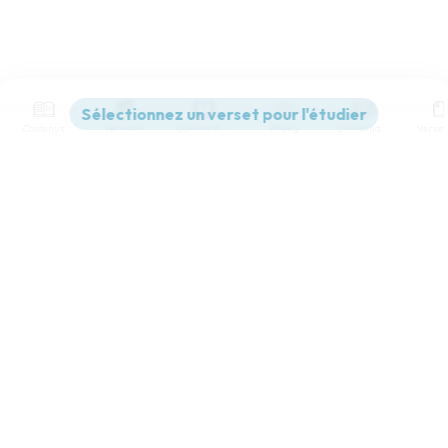
Contenus
Versions
Commentaires
Strong
Dictionnaire
Paramètres de lecture
Afficher les numéros de versets
Mode dyslexique
Désactivé
Simple
Coul
eur
Police d'écriture
Serif
Sans-serif