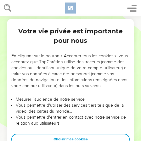
Votre vie privée est importante
pour nous
NE MANQUEZ PAS L’ÉVÉNEMENT
En cliquant sur le bouton « Accepter tous les cookies », vous
DE L’ANNÉE !
acceptez que TopChrétien utilise des traceurs (comme des
cookies ou l'identifiant unique de votre compte utilisateur) et
ET SI LEURS ERREURS POUVAIENT VOUS ÉVITER LES
traite vos données à caractère personnel (comme vos
VOTRES ?
données de navigation et les informations renseignées dans
votre compte utilisateur) dans les buts suivants :
On admire souvent les leaders pour leurs réussites, leur impact,
leur foi ou leur vision. Mais on voit moins les doutes, les erreurs
Mesurer l'audience de notre service
Vous permettre d'utiliser des services tiers tels que de la
et les saisons difficiles qu'ils ont traversés, alors même que ce
vidéo, des cartes du monde…
sont elles qui les ont façonnés.
Vous permettre d'entrer en contact avec notre service de
relation aux utilisateurs.
Dans cette conférence, leaders, entrepreneurs, et responsables
reviennent sur les erreurs marquantes de leur parcours et les
clés pour avancer avec plus de sagesse afin que leurs erreurs
Choisir mes cookies