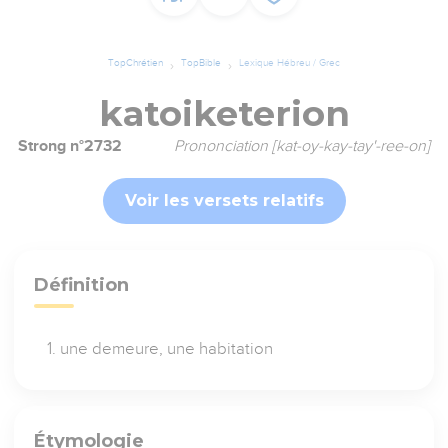
TopChrétien
TopBible
Lexique Hébreu / Grec
katoiketerion
Strong n°2732
Prononciation [kat-oy-kay-tay'-ree-on]
Voir les versets relatifs
Définition
une demeure, une habitation
Étymologie