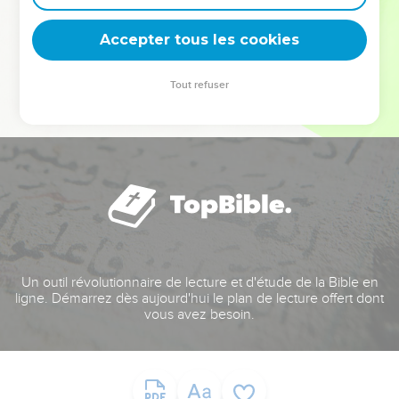
deviennent vos tremplins. Que vous guidiez un ministère, une
équipe, un groupe ou une famille, leur expérience est faite
Accepter tous les cookies
pour vous.
Tout refuser
Je découvre l’événement
Un outil révolutionnaire de lecture et d'étude de la Bible en
ligne. Démarrez dès aujourd'hui le plan de lecture offert dont
vous avez besoin.