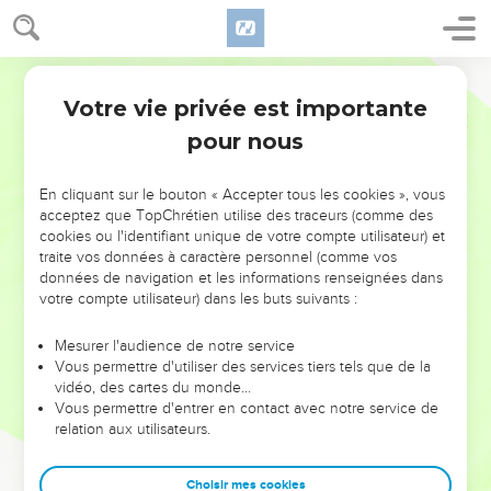
Votre vie privée est importante
pour nous
NE MANQUEZ PAS L’ÉVÉNEMENT
En cliquant sur le bouton « Accepter tous les cookies », vous
DE L’ANNÉE !
acceptez que TopChrétien utilise des traceurs (comme des
cookies ou l'identifiant unique de votre compte utilisateur) et
ET SI LEURS ERREURS POUVAIENT VOUS ÉVITER LES
traite vos données à caractère personnel (comme vos
VOTRES ?
données de navigation et les informations renseignées dans
votre compte utilisateur) dans les buts suivants :
On admire souvent les leaders pour leurs réussites, leur impact,
leur foi ou leur vision. Mais on voit moins les doutes, les erreurs
Mesurer l'audience de notre service
Vous permettre d'utiliser des services tiers tels que de la
et les saisons difficiles qu'ils ont traversés, alors même que ce
vidéo, des cartes du monde…
sont elles qui les ont façonnés.
Vous permettre d'entrer en contact avec notre service de
relation aux utilisateurs.
Dans cette conférence, leaders, entrepreneurs, et responsables
reviennent sur les erreurs marquantes de leur parcours et les
clés pour avancer avec plus de sagesse afin que leurs erreurs
Choisir mes cookies