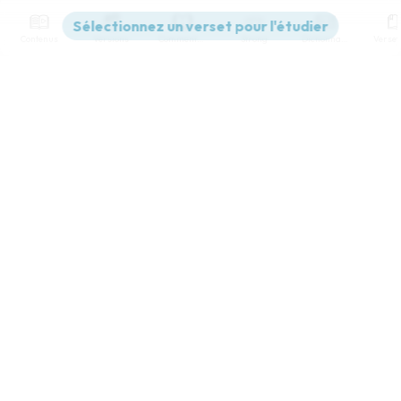
Contenus
Versions
Commentaires
Strong
Dictionnaire
Paramètres de lecture
Afficher les numéros de versets
Mode dyslexique
Désactivé
Simple
Coul
eur
Police d'écriture
Serif
Sans-serif
Taille de texte
Grand
Moyen
Petit