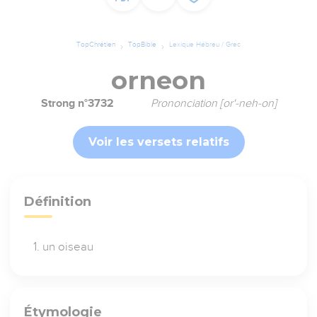
TopChrétien
TopBible
Lexique Hébreu / Grec
orneon
Strong n°3732
Prononciation [or'-neh-on]
Voir les versets relatifs
Définition
un oiseau
Étymologie