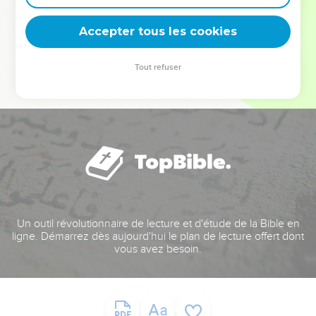
deviennent vos tremplins. Que vous guidiez un ministère, une
équipe, un groupe ou une famille, leur expérience est faite
Accepter tous les cookies
pour vous.
Tout refuser
Je découvre l’événement
Un outil révolutionnaire de lecture et d'étude de la Bible en
ligne. Démarrez dès aujourd'hui le plan de lecture offert dont
vous avez besoin.