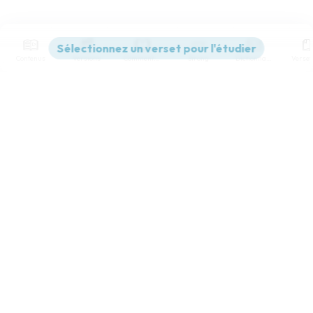
Contenus
Versions
Commentaires
Strong
Dictionnaire
Paramètres de lecture
Afficher les numéros de versets
Mode dyslexique
Désactivé
Simple
Coul
eur
Police d'écriture
Serif
Sans-serif
Taille de texte