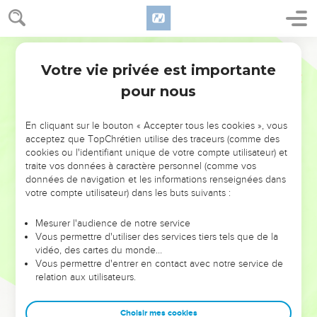
Votre vie privée est importante
pour nous
NE MANQUEZ PAS L’ÉVÉNEMENT
En cliquant sur le bouton « Accepter tous les cookies », vous
DE L’ANNÉE !
acceptez que TopChrétien utilise des traceurs (comme des
cookies ou l'identifiant unique de votre compte utilisateur) et
ET SI LEURS ERREURS POUVAIENT VOUS ÉVITER LES
traite vos données à caractère personnel (comme vos
VOTRES ?
données de navigation et les informations renseignées dans
votre compte utilisateur) dans les buts suivants :
On admire souvent les leaders pour leurs réussites, leur impact,
leur foi ou leur vision. Mais on voit moins les doutes, les erreurs
Mesurer l'audience de notre service
Vous permettre d'utiliser des services tiers tels que de la
et les saisons difficiles qu'ils ont traversés, alors même que ce
vidéo, des cartes du monde…
sont elles qui les ont façonnés.
Vous permettre d'entrer en contact avec notre service de
relation aux utilisateurs.
Dans cette conférence, leaders, entrepreneurs, et responsables
reviennent sur les erreurs marquantes de leur parcours et les
clés pour avancer avec plus de sagesse afin que leurs erreurs
Choisir mes cookies