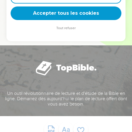
deviennent vos tremplins. Que vous guidiez un ministère, une
équipe, un groupe ou une famille, leur expérience est faite
Accepter tous les cookies
pour vous.
Tout refuser
Je découvre l’événement
Un outil révolutionnaire de lecture et d'étude de la Bible en
ligne. Démarrez dès aujourd'hui le plan de lecture offert dont
vous avez besoin.