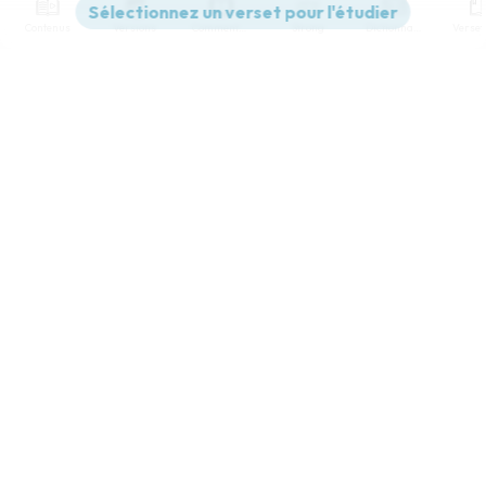
Contenus
Versions
Commentaires
Strong
Dictionnaire
Paramètres de lecture
Afficher les numéros de versets
Mode dyslexique
Désactivé
Simple
Coul
eur
Police d'écriture
Serif
Sans-serif
Taille de texte
Grand
Moyen
Petit