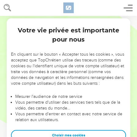
Votre vie privée est importante
pour nous
NE MANQUEZ PAS L’ÉVÉNEMENT
En cliquant sur le bouton « Accepter tous les cookies », vous
DE L’ANNÉE !
acceptez que TopChrétien utilise des traceurs (comme des
cookies ou l'identifiant unique de votre compte utilisateur) et
ET SI LEURS ERREURS POUVAIENT VOUS ÉVITER LES
traite vos données à caractère personnel (comme vos
VOTRES ?
données de navigation et les informations renseignées dans
votre compte utilisateur) dans les buts suivants :
On admire souvent les leaders pour leurs réussites, leur impact,
leur foi ou leur vision. Mais on voit moins les doutes, les erreurs
Mesurer l'audience de notre service
Vous permettre d'utiliser des services tiers tels que de la
et les saisons difficiles qu'ils ont traversés, alors même que ce
vidéo, des cartes du monde…
sont elles qui les ont façonnés.
Vous permettre d'entrer en contact avec notre service de
relation aux utilisateurs.
Dans cette conférence, leaders, entrepreneurs, et responsables
reviennent sur les erreurs marquantes de leur parcours et les
clés pour avancer avec plus de sagesse afin que leurs erreurs
Choisir mes cookies