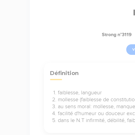
Strong n°3119
V
Définition
faiblesse, langueur
mollesse (faiblesse de constitutio
au sens moral: mollesse, manque
facilité d'humeur ou douceur ex
dans le N.T infirmité, débilité, fa