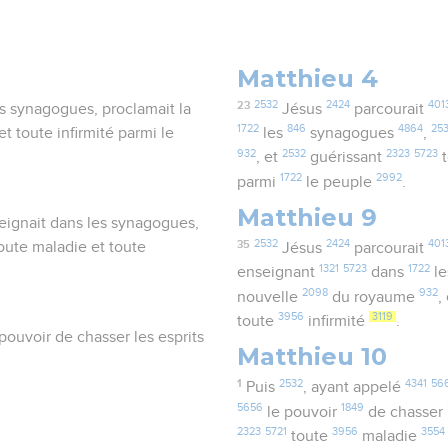
Matthieu 4
23
2532
2424
401
les synagogues, proclamait la
Jésus
parcourait
1722
846
4864
25
 toute infirmité parmi le
les
synagogues
,
932
2532
2323
5723
, et
guérissant
t
1722
2992
parmi
le peuple
.
Matthieu 9
enseignait dans les synagogues,
35
2532
2424
401
oute maladie et toute
Jésus
parcourait
1321
5723
1722
enseignant
dans
l
2098
932
nouvelle
du royaume
,
3956
3119
toute
infirmité
.
pouvoir de chasser les esprits
Matthieu 10
1
2532
4341
56
Puis
, ayant appelé
5656
1849
le pouvoir
de chasser
2323
5721
3956
3554
toute
maladie