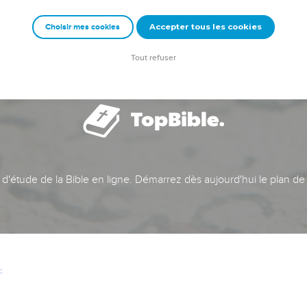
Accepter tous les cookies
Choisir mes cookies
Tout refuser
t d'étude de la Bible en ligne. Démarrez dès aujourd'hui le plan de
c