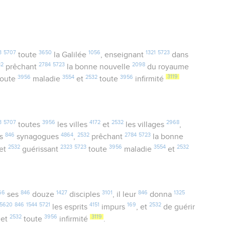
3
5707
3650
1056
1321
5723
toute
la Galilée
, enseignant
dans
32
2784
5723
2098
prêchant
la bonne nouvelle
du royaume
3956
3554
2532
3956
3119
oute
maladie
et
toute
infirmité
3
5707
3956
4172
2532
2968
toutes
les villes
et
les villages
,
846
4864
2532
2784
5723
es
synagogues
,
prêchant
la bonne
2532
2323
5723
3956
3554
2532
 et
guérissant
toute
maladie
et
66
846
1427
3101
846
1325
ses
douze
disciples
, il leur
donna
5620
846
1544
5721
4151
169
2532
les esprits
impurs
, et
de guérir
2532
3956
3119
et
toute
infirmité
.