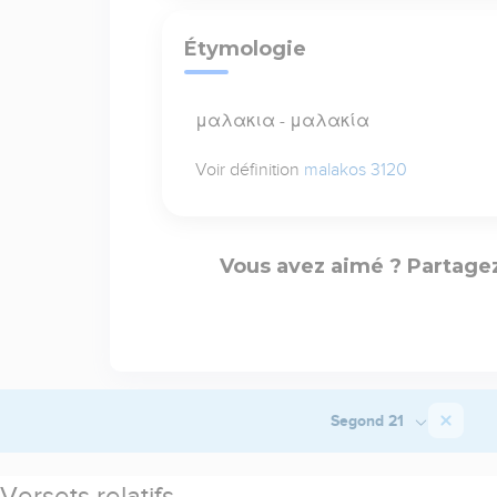
Étymologie
μαλακια - μαλακία
Voir définition
malakos 3120
Vous avez aimé ? Partagez
Segond 21
Versets relatifs