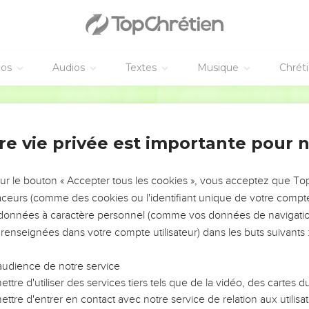
éos
Audios
Textes
Musique
Chrét
re vie privée est importante pour 
NEMENT DE L’ANNÉE !
ÉVITER LES VOTRES ?
sur le bouton « Accepter tous les cookies », vous acceptez que T
traceurs (comme des cookies ou l'identifiant unique de votre compte 
tes, leur impact, leur foi ou leur vision. Mais on voit
s données à caractère personnel (comme vos données de navigatio
fficiles qu'ils ont traversés, alors même que ce sont
 renseignées dans votre compte utilisateur) dans les buts suivants 
audience de notre service
s, et responsables reviennent sur les erreurs
 avancer avec plus de sagesse afin que leurs erreurs
ttre d'utiliser des services tiers tels que de la vidéo, des cartes
un ministère, une équipe, un groupe ou une famille,
ttre d'entrer en contact avec notre service de relation aux utilisat