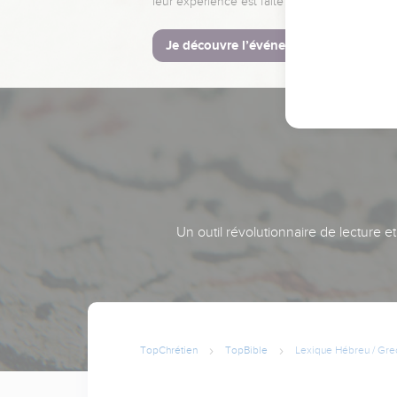
leur expérience est faite pour vous.
Je découvre l’événement
Un outil révolutionnaire de lecture e
TopChrétien
TopBible
Lexique Hébreu / Gre