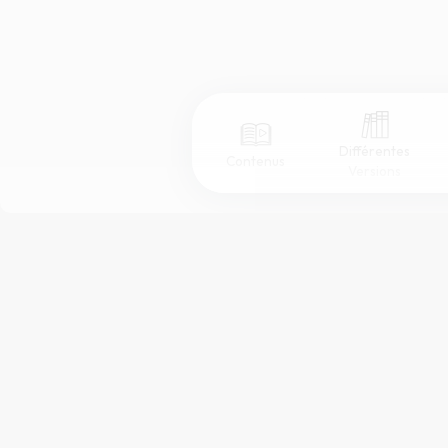
Différentes
Contenus
Versions
Afficher les numéros de versets
Mode dyslexique