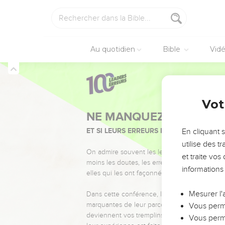
Au quotidien
Bible
Vid
Vot
NE MANQUEZ PAS L’ÉVÉ
ET SI LEURS ERREURS POUVAIENT VOUS 
En cliquant 
utilise des 
On admire souvent les leaders pour leurs réussi
et traite vo
moins les doutes, les erreurs et les saisons di
informations
elles qui les ont façonnés.
Mesurer l'
Dans cette conférence, leaders, entrepreneur
marquantes de leur parcours et les clés pour
Vous perme
deviennent vos tremplins. Que vous guidiez 
Vous perme