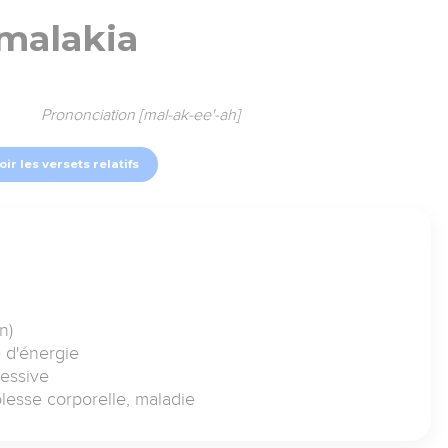
malakia
Prononciation [mal-ak-ee'-ah]
oir les versets relatifs
n)
 d'énergie
cessive
iblesse corporelle, maladie