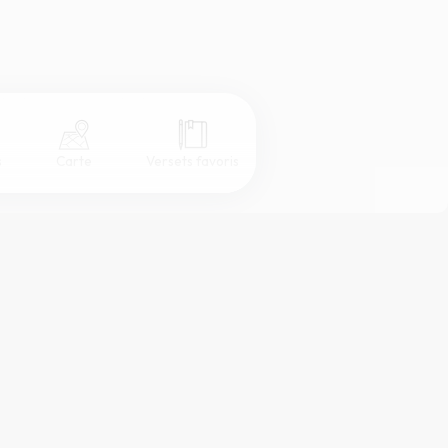
s
Carte
Versets favoris
Coul
eur
Désactivé
Simple