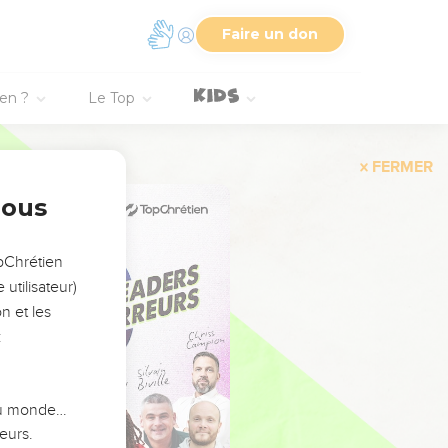
Faire un don
ien ?
Le Top
FERMER
nous
opChrétien
utilisateur)
n et les
:
 du monde…
eurs.