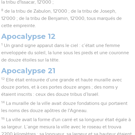
la tribu d'Issacar, 12'000 ;
8
de la tribu de Zabulon, 12'000 ; de la tribu de Joseph,
12'000 ; de la tribu de Benjamin, 12'000, tous marqués de
cette empreinte.
Apocalypse 12
1
Un grand signe apparut dans le ciel : c’était une femme
enveloppée du soleil, la lune sous les pieds et une couronne
de douze étoiles sur la tête.
Apocalypse 21
12
Elle était entourée d’une grande et haute muraille avec
douze portes, et à ces portes douze anges ; des noms y
étaient inscrits : ceux des douze tribus d’Israël.
14
La muraille de la ville avait douze fondations qui portaient
les noms des douze apôtres de l'Agneau.
16
La ville avait la forme d'un carré et sa longueur était égale à
sa largeur. L’ange mesura la ville avec le roseau et trouva
2200 kilomètres ; sa longueur, sa largeur et sa hauteur étaient