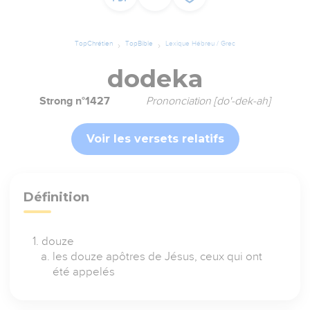
TopChrétien
TopBible
Lexique Hébreu / Grec
dodeka
Strong n°1427
Prononciation [do'-dek-ah]
Voir les versets relatifs
Définition
douze
les douze apôtres de Jésus, ceux qui ont
été appelés