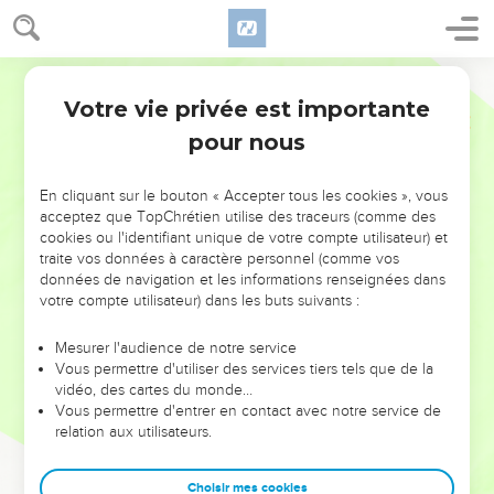
Votre vie privée est importante
pour nous
NE MANQUEZ PAS L’ÉVÉNEMENT
En cliquant sur le bouton « Accepter tous les cookies », vous
DE L’ANNÉE !
acceptez que TopChrétien utilise des traceurs (comme des
cookies ou l'identifiant unique de votre compte utilisateur) et
ET SI LEURS ERREURS POUVAIENT VOUS ÉVITER LES
traite vos données à caractère personnel (comme vos
VOTRES ?
données de navigation et les informations renseignées dans
votre compte utilisateur) dans les buts suivants :
On admire souvent les leaders pour leurs réussites, leur impact,
leur foi ou leur vision. Mais on voit moins les doutes, les erreurs
Mesurer l'audience de notre service
Vous permettre d'utiliser des services tiers tels que de la
et les saisons difficiles qu'ils ont traversés, alors même que ce
vidéo, des cartes du monde…
sont elles qui les ont façonnés.
Vous permettre d'entrer en contact avec notre service de
relation aux utilisateurs.
Dans cette conférence, leaders, entrepreneurs, et responsables
reviennent sur les erreurs marquantes de leur parcours et les
clés pour avancer avec plus de sagesse afin que leurs erreurs
Choisir mes cookies