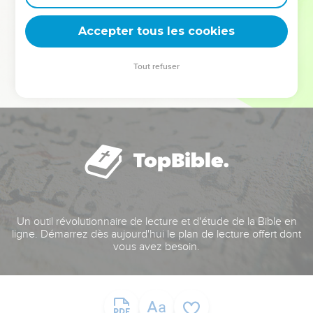
deviennent vos tremplins. Que vous guidiez un ministère, une
équipe, un groupe ou une famille, leur expérience est faite
Accepter tous les cookies
pour vous.
Tout refuser
Je découvre l’événement
Un outil révolutionnaire de lecture et d'étude de la Bible en
ligne. Démarrez dès aujourd'hui le plan de lecture offert dont
vous avez besoin.