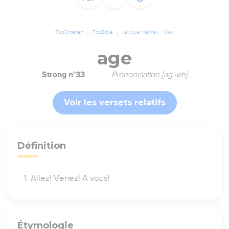
TopChrétien
TopBible
Lexique Hébreu / Grec
age
Strong n°33
Prononciation [ag'-eh]
Voir les versets relatifs
Définition
Allez! Venez! A vous!
Étymologie