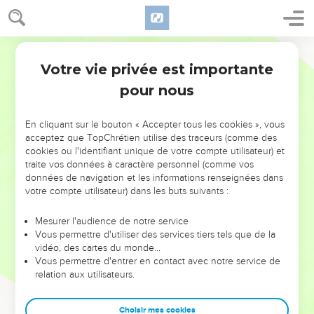
Votre vie privée est importante
pour nous
NE MANQUEZ PAS L’ÉVÉNEMENT
En cliquant sur le bouton « Accepter tous les cookies », vous
DE L’ANNÉE !
acceptez que TopChrétien utilise des traceurs (comme des
cookies ou l'identifiant unique de votre compte utilisateur) et
ET SI LEURS ERREURS POUVAIENT VOUS ÉVITER LES
traite vos données à caractère personnel (comme vos
VOTRES ?
données de navigation et les informations renseignées dans
votre compte utilisateur) dans les buts suivants :
On admire souvent les leaders pour leurs réussites, leur impact,
leur foi ou leur vision. Mais on voit moins les doutes, les erreurs
Mesurer l'audience de notre service
Vous permettre d'utiliser des services tiers tels que de la
et les saisons difficiles qu'ils ont traversés, alors même que ce
vidéo, des cartes du monde…
sont elles qui les ont façonnés.
Vous permettre d'entrer en contact avec notre service de
relation aux utilisateurs.
Dans cette conférence, leaders, entrepreneurs, et responsables
reviennent sur les erreurs marquantes de leur parcours et les
clés pour avancer avec plus de sagesse afin que leurs erreurs
Choisir mes cookies