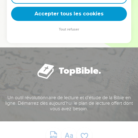
deviennent vos tremplins. Que vous guidiez un ministère, une
équipe, un groupe ou une famille, leur expérience est faite
Accepter tous les cookies
pour vous.
Tout refuser
Je découvre l’événement
Un outil révolutionnaire de lecture et d'étude de la Bible en
ligne. Démarrez dès aujourd'hui le plan de lecture offert dont
vous avez besoin.