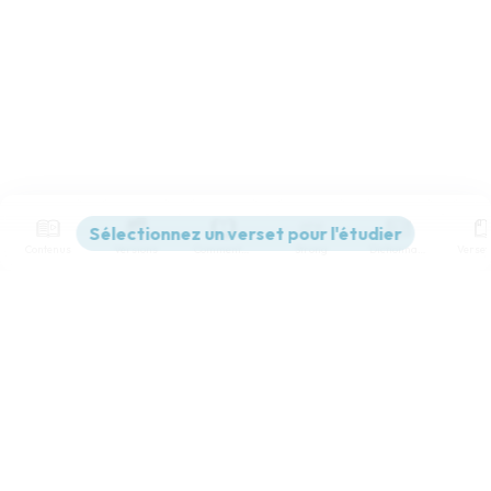
Contenus
Versions
Commentaires
Strong
Dictionnaire
Paramètres de lecture
Afficher les numéros de versets
Mode dyslexique
Désactivé
Simple
Coul
eur