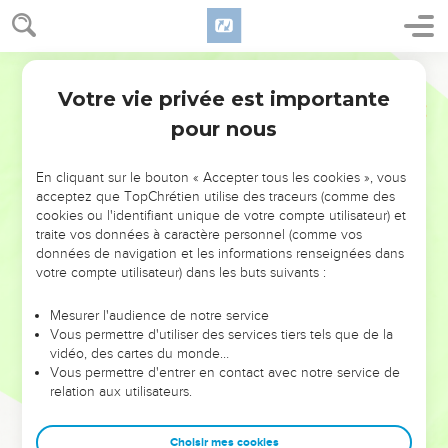
Votre vie privée est importante
pour nous
NE MANQUEZ PAS L’ÉVÉNEMENT
En cliquant sur le bouton « Accepter tous les cookies », vous
DE L’ANNÉE !
acceptez que TopChrétien utilise des traceurs (comme des
cookies ou l'identifiant unique de votre compte utilisateur) et
ET SI LEURS ERREURS POUVAIENT VOUS ÉVITER LES
traite vos données à caractère personnel (comme vos
VOTRES ?
données de navigation et les informations renseignées dans
votre compte utilisateur) dans les buts suivants :
On admire souvent les leaders pour leurs réussites, leur impact,
leur foi ou leur vision. Mais on voit moins les doutes, les erreurs
Mesurer l'audience de notre service
Vous permettre d'utiliser des services tiers tels que de la
et les saisons difficiles qu'ils ont traversés, alors même que ce
vidéo, des cartes du monde…
sont elles qui les ont façonnés.
Vous permettre d'entrer en contact avec notre service de
relation aux utilisateurs.
Dans cette conférence, leaders, entrepreneurs, et responsables
reviennent sur les erreurs marquantes de leur parcours et les
clés pour avancer avec plus de sagesse afin que leurs erreurs
Choisir mes cookies