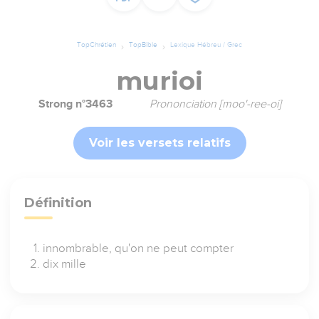
TopChrétien
TopBible
Lexique Hébreu / Grec
murioi
Strong n°3463
Prononciation [moo'-ree-oi]
Voir les versets relatifs
Définition
innombrable, qu'on ne peut compter
dix mille