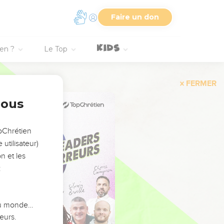
Faire un don
ien ?
Le Top
FERMER
nous
opChrétien
utilisateur)
n et les
:
 du monde…
eurs.