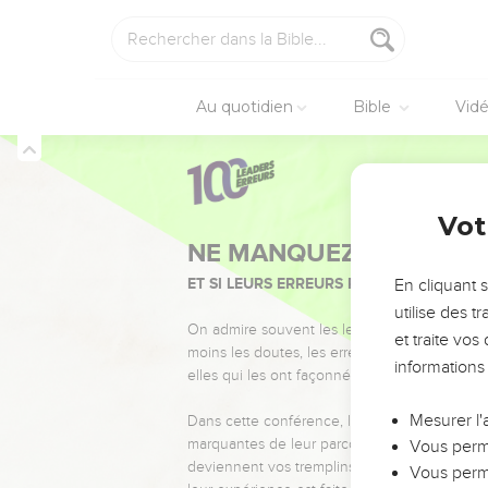
Au quotidien
Bible
Vid
Vot
NE MANQUEZ PAS L’ÉVÉ
ET SI LEURS ERREURS POUVAIENT VOUS 
En cliquant 
utilise des 
On admire souvent les leaders pour leurs réussi
et traite vo
moins les doutes, les erreurs et les saisons di
informations
elles qui les ont façonnés.
Mesurer l'
Dans cette conférence, leaders, entrepreneur
marquantes de leur parcours et les clés pour
Vous perme
deviennent vos tremplins. Que vous guidiez 
Vous perme