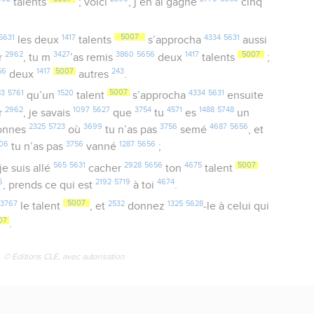
talents
; voici
, j’en ai gagné
cinq
5631
1417
5007
4334
5631
les deux
talents
s’approcha
aussi
2962
3427
3860
5656
1417
5007
r
, tu m
’as remis
deux
talents
;
56
1417
5007
243
deux
autres
.
83
5761
1520
5007
4334
5631
qu’un
talent
s’approcha
ensuite
2962
1097
5627
3754
4571
1488
5748
r
, je savais
que
tu
es
un
2325
5723
3699
3756
4687
5656
sonnes
où
tu n’as pas
semé
, et
06
3756
1287
5656
tu n’as pas
vanné
;
565
5631
2928
5656
4675
5007
 je suis allé
cacher
ton
talent
6
2192
5719
4674
, prends ce qui est
à toi
.
3767
5007
2532
1325
5628
le talent
, et
donnez
-le à celui qui
07
.
© Éditions CLÉ, avec autorisation