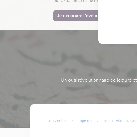
leur expérience est faite pour vous.
Je découvre l’événement
Un outil révolutionnaire de lecture e
TopChrétien
TopBible
Lexique Hébreu / Gre