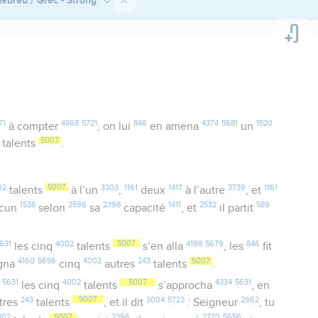
71
4868
5721
846
4374
5681
1520
à compter
, on lui
en amena
un
5007
talents
.
02
5007
3303
1161
1417
3739
1161
talents
à l’un
,
deux
à l’autre
, et
1538
2596
2398
1411
2532
589
acun
selon
sa
capacité
, et
il partit
631
4002
5007
4198
5679
846
les cinq
talents
s’en alla
, les
fit
4160
5656
4002
243
5007
agna
cinq
autres
talents
.
5631
4002
5007
4334
5631
les cinq
talents
s’approcha
, en
243
5007
3004
5723
2962
tres
talents
, et il dit
: Seigneur
, tu
002
5007
2396
2770
5656