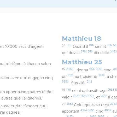
Matthieu 18
24
1161
846
756
56
ait 10'000 sacs d’argent.
Quand il
se mit
3781
846
3463
qui devait
dix mille
Matthieu 25
n au troisième, à chacun selon
15
2532
1325
5656
40
Il donna
cinq
1520
3739
un
au troisième
, à ch
availler avec eux et gagna cinq
5656
2112
. Aussitôt
16
1161
2983
5
celui qui avait reçu
en apporta cinq autres et dit :
2038
5662
1722
2532
valoir
, et
il g
 autres que j'ai gagnés.’
20
2532
2983
Celui qui avait reçu
ussi et dit : ‘Seigneur, tu
4374
5656
4002
apportant
cinq
au
'ai gagnés.’
3427
3860
5656
4