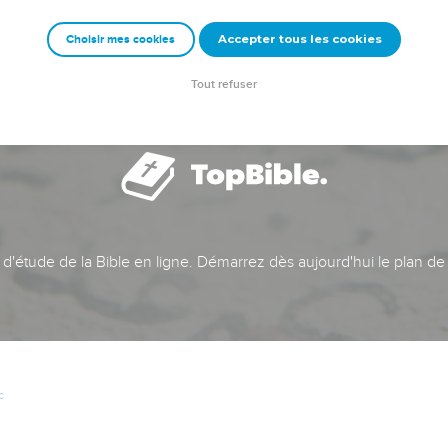
Accepter tous les cookies
Choisir mes cookies
Tout refuser
t d'étude de la Bible en ligne. Démarrez dès aujourd'hui le plan de
c