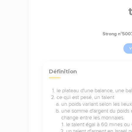
Strong n°500
V
Définition
le plateau d'une balance, une ba
ce qui est pesé, un talent
un poids variant selon les lieu
une somme d'argent du poids de 
change entre les monnaies
le talent égal à 60 mines o
un talent d'argent en Israël 