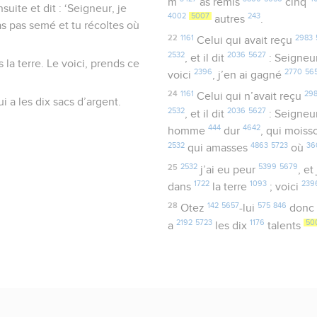
m
’as remis
cinq
uite et dit : ‘Seigneur, je
4002
5007
243
autres
.
s pas semé et tu récoltes où
22
1161
2983
Celui qui avait reçu
2532
2036
5627
, et il dit
: Seigneu
s la terre. Le voici, prends ce
2396
2770
56
voici
, j’en ai gagné
24
1161
29
Celui qui n’avait reçu
i a les dix sacs d’argent.
2532
2036
5627
, et il dit
: Seigneu
444
4642
homme
dur
, qui mois
2532
4863
5723
36
qui amasses
où
25
2532
5399
5679
j’ai eu peur
, et
1722
1093
239
dans
la terre
; voici
28
142
5657
575
846
Otez
-lui
donc
2192
5723
1176
50
a
les dix
talents