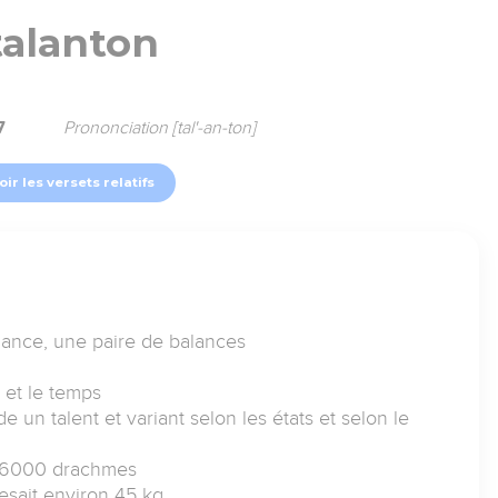
talanton
7
Prononciation [tal'-an-ton]
oir les versets relatifs
lance, une paire de balances
x et le temps
un talent et variant selon les états et selon le
u 6000 drachmes
pesait environ 45 kg