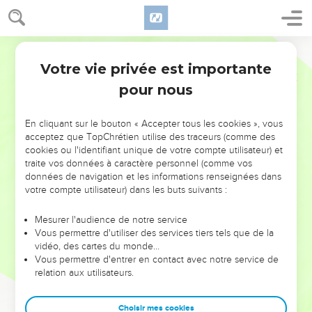
Votre vie privée est importante
pour nous
NE MANQUEZ PAS L’ÉVÉNEMENT
En cliquant sur le bouton « Accepter tous les cookies », vous
DE L’ANNÉE !
acceptez que TopChrétien utilise des traceurs (comme des
cookies ou l'identifiant unique de votre compte utilisateur) et
ET SI LEURS ERREURS POUVAIENT VOUS ÉVITER LES
traite vos données à caractère personnel (comme vos
VOTRES ?
données de navigation et les informations renseignées dans
votre compte utilisateur) dans les buts suivants :
On admire souvent les leaders pour leurs réussites, leur impact,
leur foi ou leur vision. Mais on voit moins les doutes, les erreurs
Mesurer l'audience de notre service
Vous permettre d'utiliser des services tiers tels que de la
et les saisons difficiles qu'ils ont traversés, alors même que ce
vidéo, des cartes du monde…
sont elles qui les ont façonnés.
Vous permettre d'entrer en contact avec notre service de
relation aux utilisateurs.
Dans cette conférence, leaders, entrepreneurs, et responsables
reviennent sur les erreurs marquantes de leur parcours et les
clés pour avancer avec plus de sagesse afin que leurs erreurs
Choisir mes cookies