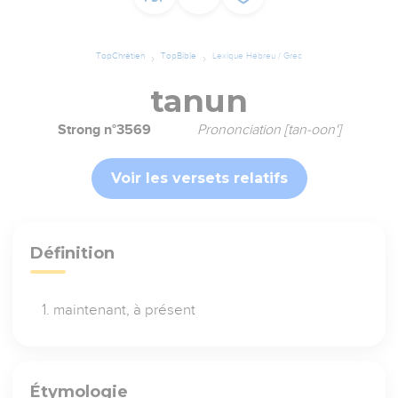
TopChrétien
TopBible
Lexique Hébreu / Grec
tanun
Strong n°3569
Prononciation [tan-oon']
Voir les versets relatifs
Définition
maintenant, à présent
Étymologie