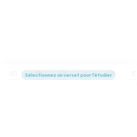
Contenus
Versions
Commentaires
Strong
Dictionnaire
Paramètres de lecture
Afficher les numéros de versets
Mode dyslexique