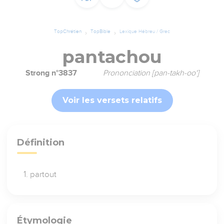
TopChrétien
TopBible
Lexique Hébreu / Grec
pantachou
Strong n°3837
Prononciation [pan-takh-oo']
Voir les versets relatifs
Définition
partout
Étymologie