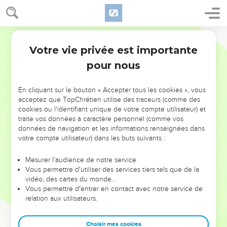
Votre vie privée est importante
pour nous
NE MANQUEZ PAS L’ÉVÉNEMENT
En cliquant sur le bouton « Accepter tous les cookies », vous
DE L’ANNÉE !
acceptez que TopChrétien utilise des traceurs (comme des
cookies ou l'identifiant unique de votre compte utilisateur) et
ET SI LEURS ERREURS POUVAIENT VOUS ÉVITER LES
traite vos données à caractère personnel (comme vos
VOTRES ?
données de navigation et les informations renseignées dans
votre compte utilisateur) dans les buts suivants :
On admire souvent les leaders pour leurs réussites, leur impact,
leur foi ou leur vision. Mais on voit moins les doutes, les erreurs
Mesurer l'audience de notre service
Vous permettre d'utiliser des services tiers tels que de la
et les saisons difficiles qu'ils ont traversés, alors même que ce
vidéo, des cartes du monde…
sont elles qui les ont façonnés.
Vous permettre d'entrer en contact avec notre service de
relation aux utilisateurs.
Dans cette conférence, leaders, entrepreneurs, et responsables
reviennent sur les erreurs marquantes de leur parcours et les
clés pour avancer avec plus de sagesse afin que leurs erreurs
Choisir mes cookies