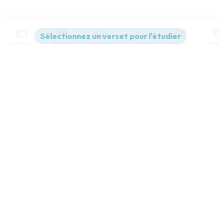
Contenus
Versions
Commentaires
Strong
Dictionnaire
Paramètres de lecture
Afficher les numéros de versets
Mode dyslexique
Désactivé
Simple
Coul
eur
Police d'écriture
Serif
Sans-serif