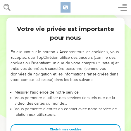
Votre vie privée est importante
pour nous
NE MANQUEZ PAS L’ÉVÉNEMENT
En cliquant sur le bouton « Accepter tous les cookies », vous
DE L’ANNÉE !
acceptez que TopChrétien utilise des traceurs (comme des
cookies ou l'identifiant unique de votre compte utilisateur) et
ET SI LEURS ERREURS POUVAIENT VOUS ÉVITER LES
traite vos données à caractère personnel (comme vos
VOTRES ?
données de navigation et les informations renseignées dans
votre compte utilisateur) dans les buts suivants :
On admire souvent les leaders pour leurs réussites, leur impact,
leur foi ou leur vision. Mais on voit moins les doutes, les erreurs
Mesurer l'audience de notre service
Vous permettre d'utiliser des services tiers tels que de la
et les saisons difficiles qu'ils ont traversés, alors même que ce
vidéo, des cartes du monde…
sont elles qui les ont façonnés.
Vous permettre d'entrer en contact avec notre service de
relation aux utilisateurs.
Dans cette conférence, leaders, entrepreneurs, et responsables
reviennent sur les erreurs marquantes de leur parcours et les
clés pour avancer avec plus de sagesse afin que leurs erreurs
Choisir mes cookies