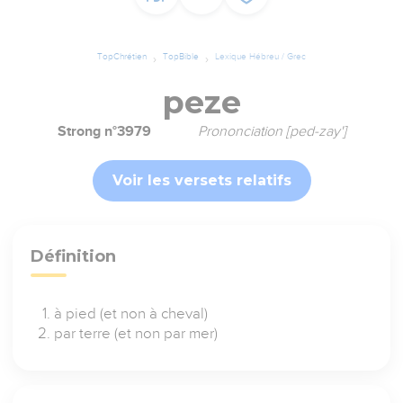
TopChrétien
TopBible
Lexique Hébreu / Grec
peze
Strong n°3979
Prononciation [ped-zay']
Voir les versets relatifs
Définition
à pied (et non à cheval)
par terre (et non par mer)