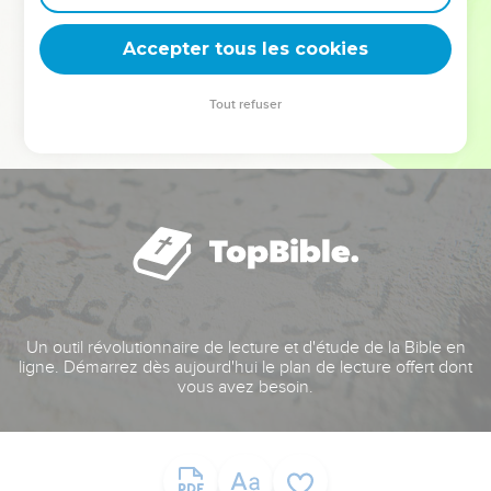
deviennent vos tremplins. Que vous guidiez un ministère, une
équipe, un groupe ou une famille, leur expérience est faite
Accepter tous les cookies
pour vous.
Tout refuser
Je découvre l’événement
Un outil révolutionnaire de lecture et d'étude de la Bible en
ligne. Démarrez dès aujourd'hui le plan de lecture offert dont
vous avez besoin.