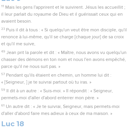
11
Mais les gens l'apprirent et le suivirent. Jésus les accueillit ;
il leur parlait du royaume de Dieu et il guérissait ceux qui en
avaient besoin.
23
Puis il dit à tous : « Si quelqu'un veut être mon disciple, qu'il
renonce à lui-même, qu'il se charge [chaque jour] de sa croix
et qu'il me suive,
49
Jean prit la parole et dit : « Maître, nous avons vu quelqu'un
chasser des démons en ton nom et nous l'en avons empêché,
parce qu'il ne nous suit pas. »
57
Pendant qu'ils étaient en chemin, un homme lui dit :
« [Seigneur, ] je te suivrai partout où tu iras. »
59
Il dit à un autre : « Suis-moi. » Il répondit : « Seigneur,
permets-moi d'aller d'abord enterrer mon père. »
61
Un autre dit : « Je te suivrai, Seigneur, mais permets-moi
d'aller d'abord faire mes adieux à ceux de ma maison. »
Luc 18