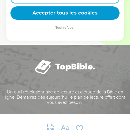
deviennent vos tremplins. Que vous guidiez un ministère, une
équipe, un groupe ou une famille, leur expérience est faite
Accepter tous les cookies
pour vous.
Tout refuser
Je découvre l’événement
Un outil révolutionnaire de lecture et d'étude de la Bible en
ligne. Démarrez dès aujourd'hui le plan de lecture offert dont
vous avez besoin.