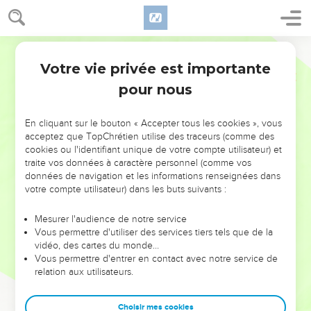
Votre vie privée est importante
pour nous
NE MANQUEZ PAS L’ÉVÉNEMENT
En cliquant sur le bouton « Accepter tous les cookies », vous
DE L’ANNÉE !
acceptez que TopChrétien utilise des traceurs (comme des
cookies ou l'identifiant unique de votre compte utilisateur) et
ET SI LEURS ERREURS POUVAIENT VOUS ÉVITER LES
traite vos données à caractère personnel (comme vos
VOTRES ?
données de navigation et les informations renseignées dans
votre compte utilisateur) dans les buts suivants :
On admire souvent les leaders pour leurs réussites, leur impact,
leur foi ou leur vision. Mais on voit moins les doutes, les erreurs
Mesurer l'audience de notre service
Vous permettre d'utiliser des services tiers tels que de la
et les saisons difficiles qu'ils ont traversés, alors même que ce
vidéo, des cartes du monde…
sont elles qui les ont façonnés.
Vous permettre d'entrer en contact avec notre service de
relation aux utilisateurs.
Dans cette conférence, leaders, entrepreneurs, et responsables
reviennent sur les erreurs marquantes de leur parcours et les
clés pour avancer avec plus de sagesse afin que leurs erreurs
Choisir mes cookies