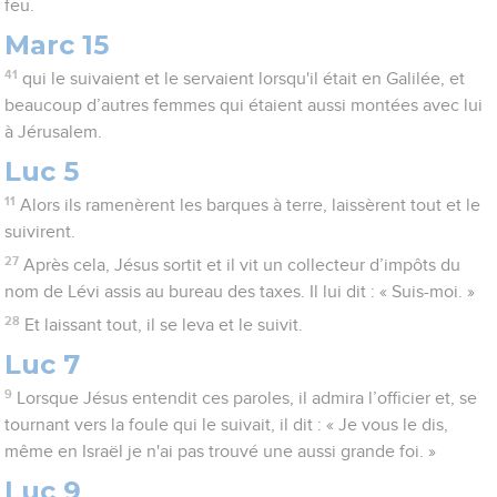
feu.
Marc 15
41
qui le suivaient et le servaient lorsqu'il était en Galilée, et
beaucoup d’autres femmes qui étaient aussi montées avec lui
à Jérusalem.
Luc 5
11
Alors ils ramenèrent les barques à terre, laissèrent tout et le
suivirent.
27
Après cela, Jésus sortit et il vit un collecteur d’impôts du
nom de Lévi assis au bureau des taxes. Il lui dit : « Suis-moi. »
28
Et laissant tout, il se leva et le suivit.
Luc 7
9
Lorsque Jésus entendit ces paroles, il admira l’officier et, se
tournant vers la foule qui le suivait, il dit : « Je vous le dis,
même en Israël je n'ai pas trouvé une aussi grande foi. »
Luc 9