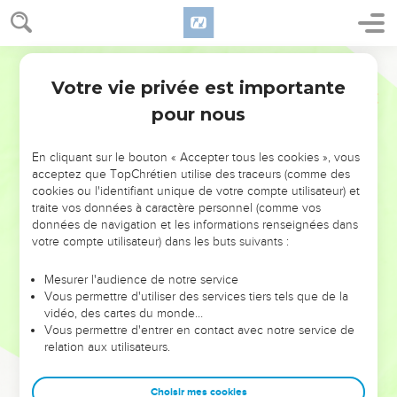
Votre vie privée est importante
pour nous
NE MANQUEZ PAS L’ÉVÉNEMENT
En cliquant sur le bouton « Accepter tous les cookies », vous
DE L’ANNÉE !
acceptez que TopChrétien utilise des traceurs (comme des
cookies ou l'identifiant unique de votre compte utilisateur) et
ET SI LEURS ERREURS POUVAIENT VOUS ÉVITER LES
traite vos données à caractère personnel (comme vos
VOTRES ?
données de navigation et les informations renseignées dans
votre compte utilisateur) dans les buts suivants :
On admire souvent les leaders pour leurs réussites, leur impact,
leur foi ou leur vision. Mais on voit moins les doutes, les erreurs
Mesurer l'audience de notre service
Vous permettre d'utiliser des services tiers tels que de la
et les saisons difficiles qu'ils ont traversés, alors même que ce
vidéo, des cartes du monde…
sont elles qui les ont façonnés.
Vous permettre d'entrer en contact avec notre service de
relation aux utilisateurs.
Dans cette conférence, leaders, entrepreneurs, et responsables
reviennent sur les erreurs marquantes de leur parcours et les
clés pour avancer avec plus de sagesse afin que leurs erreurs
Choisir mes cookies