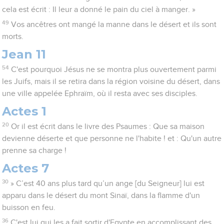
cela est écrit : Il leur a donné le pain du ciel à manger. »
49
Vos ancêtres ont mangé la manne dans le désert et ils sont
morts.
Jean 11
54
C'est pourquoi Jésus ne se montra plus ouvertement parmi
les Juifs, mais il se retira dans la région voisine du désert, dans
une ville appelée Ephraïm, où il resta avec ses disciples.
Actes 1
20
Or il est écrit dans le livre des Psaumes : Que sa maison
devienne déserte et que personne ne l'habite ! et : Qu'un autre
prenne sa charge !
Actes 7
30
» C’est 40 ans plus tard qu’un ange [du Seigneur] lui est
apparu dans le désert du mont Sinaï, dans la flamme d'un
buisson en feu.
36
C'est lui qui les a fait sortir d'Egypte en accomplissant des