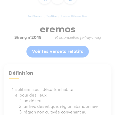
TopChrétien
TopBible
Lexique Hébreu / Grec
eremos
Strong n°2048
Prononciation [er'-ay-mos]
Voir les versets relatifs
Définition
solitaire, seul, désolé, inhabité
pour des lieux
un désert
un lieu désertique, région abandonnée
région non cultivée convenant au