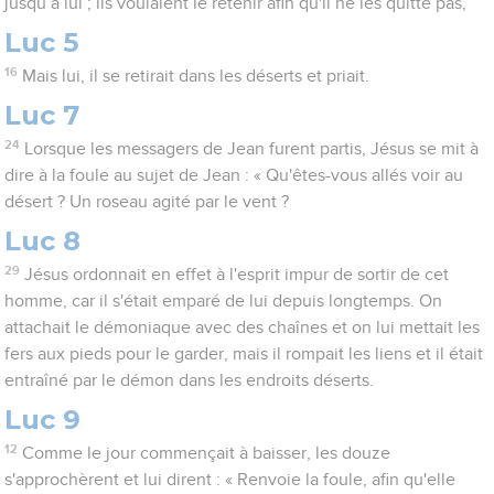
jusqu’à lui ; ils voulaient le retenir afin qu'il ne les quitte pas,
Luc 5
16
Mais lui, il se retirait dans les déserts et priait.
Luc 7
24
Lorsque les messagers de Jean furent partis, Jésus se mit à
dire à la foule au sujet de Jean : « Qu'êtes-vous allés voir au
désert ? Un roseau agité par le vent ?
Luc 8
29
Jésus ordonnait en effet à l'esprit impur de sortir de cet
homme, car il s'était emparé de lui depuis longtemps. On
attachait le démoniaque avec des chaînes et on lui mettait les
fers aux pieds pour le garder, mais il rompait les liens et il était
entraîné par le démon dans les endroits déserts.
Luc 9
12
Comme le jour commençait à baisser, les douze
s'approchèrent et lui dirent : « Renvoie la foule, afin qu'elle