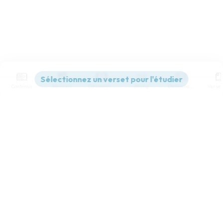
Contenus
Versions
Commentaires
Strong
Dictionnaire
Paramètres de lecture
Afficher les numéros de versets
Mode dyslexique
Désactivé
Simple
Coul
eur
Police d'écriture