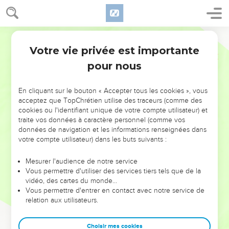
Votre vie privée est importante
pour nous
NE MANQUEZ PAS L’ÉVÉNEMENT
En cliquant sur le bouton « Accepter tous les cookies », vous
DE L’ANNÉE !
acceptez que TopChrétien utilise des traceurs (comme des
cookies ou l'identifiant unique de votre compte utilisateur) et
ET SI LEURS ERREURS POUVAIENT VOUS ÉVITER LES
traite vos données à caractère personnel (comme vos
VOTRES ?
données de navigation et les informations renseignées dans
votre compte utilisateur) dans les buts suivants :
On admire souvent les leaders pour leurs réussites, leur impact,
leur foi ou leur vision. Mais on voit moins les doutes, les erreurs
Mesurer l'audience de notre service
Vous permettre d'utiliser des services tiers tels que de la
et les saisons difficiles qu'ils ont traversés, alors même que ce
vidéo, des cartes du monde…
sont elles qui les ont façonnés.
Vous permettre d'entrer en contact avec notre service de
relation aux utilisateurs.
Dans cette conférence, leaders, entrepreneurs, et responsables
reviennent sur les erreurs marquantes de leur parcours et les
clés pour avancer avec plus de sagesse afin que leurs erreurs
Choisir mes cookies