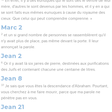
En effet, il y a des eunuques qui le sont dès le ventre de leur
mère, d'autres le sont devenus par les hommes, et il y en a qui
se sont faits eux-mêmes eunuques à cause du royaume des
cieux. Que celui qui peut comprendre comprenne. »
Marc 2
2
et un si grand nombre de personnes se rassemblèrent qu'il
n'y avait plus de place, pas même devant la porte. Il leur
annonçait la parole.
Jean 2
6
Or il y avait là six jarres de pierre, destinées aux purifications
des Juifs et contenant chacune une centaine de litres.
Jean 8
37
Je sais que vous êtes la descendance d'Abraham. Pourtant,
vous cherchez à me faire mourir, parce que ma parole ne
pénètre pas en vous.
Jean 21