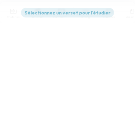
Contenus
Versions
Commentaires
Strong
Dictionnaire
Paramètres de lecture
Afficher les numéros de versets
Mode dyslexique
Désactivé
Simple
Coul
eur
Police d'écriture
Serif
Sans-serif
Taille de texte