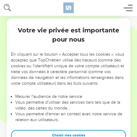
Votre vie privée est importante
pour nous
NE MANQUEZ PAS L’ÉVÉNEMENT
En cliquant sur le bouton « Accepter tous les cookies », vous
DE L’ANNÉE !
acceptez que TopChrétien utilise des traceurs (comme des
cookies ou l'identifiant unique de votre compte utilisateur) et
ET SI LEURS ERREURS POUVAIENT VOUS ÉVITER LES
traite vos données à caractère personnel (comme vos
VOTRES ?
données de navigation et les informations renseignées dans
votre compte utilisateur) dans les buts suivants :
On admire souvent les leaders pour leurs réussites, leur impact,
leur foi ou leur vision. Mais on voit moins les doutes, les erreurs
Mesurer l'audience de notre service
Vous permettre d'utiliser des services tiers tels que de la
et les saisons difficiles qu'ils ont traversés, alors même que ce
vidéo, des cartes du monde…
sont elles qui les ont façonnés.
Vous permettre d'entrer en contact avec notre service de
relation aux utilisateurs.
Dans cette conférence, leaders, entrepreneurs, et responsables
reviennent sur les erreurs marquantes de leur parcours et les
clés pour avancer avec plus de sagesse afin que leurs erreurs
Choisir mes cookies