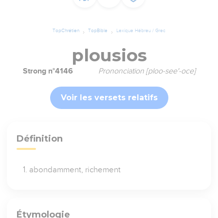
TopChrétien
TopBible
Lexique Hébreu / Grec
plousios
Strong n°4146
Prononciation [ploo-see'-oce]
Voir les versets relatifs
Définition
abondamment, richement
Étymologie