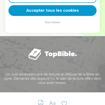
deviennent vos tremplins. Que vous guidiez un ministère, une
équipe, un groupe ou une famille, leur expérience est faite
Accepter tous les cookies
pour vous.
Tout refuser
Je découvre l’événement
Un outil révolutionnaire de lecture et d'étude de la Bible en
ligne. Démarrez dès aujourd'hui le plan de lecture offert dont
vous avez besoin.