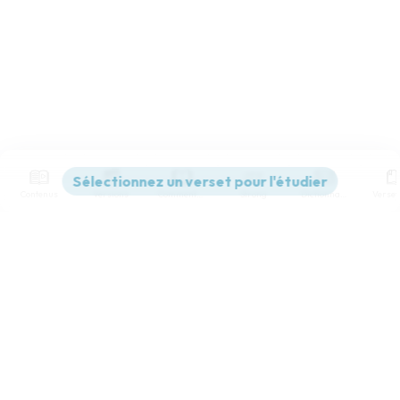
Contenus
Versions
Commentaires
Strong
Dictionnaire
Paramètres de lecture
Afficher les numéros de versets
Mode dyslexique
Désactivé
Simple
Coul
eur