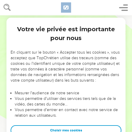
Votre vie privée est importante
pour nous
NE MANQUEZ PAS L’ÉVÉNEMENT
En cliquant sur le bouton « Accepter tous les cookies », vous
DE L’ANNÉE !
acceptez que TopChrétien utilise des traceurs (comme des
cookies ou l'identifiant unique de votre compte utilisateur) et
ET SI LEURS ERREURS POUVAIENT VOUS ÉVITER LES
traite vos données à caractère personnel (comme vos
VOTRES ?
données de navigation et les informations renseignées dans
votre compte utilisateur) dans les buts suivants :
On admire souvent les leaders pour leurs réussites, leur impact,
leur foi ou leur vision. Mais on voit moins les doutes, les erreurs
Mesurer l'audience de notre service
Vous permettre d'utiliser des services tiers tels que de la
et les saisons difficiles qu'ils ont traversés, alors même que ce
vidéo, des cartes du monde…
sont elles qui les ont façonnés.
Vous permettre d'entrer en contact avec notre service de
relation aux utilisateurs.
Dans cette conférence, leaders, entrepreneurs, et responsables
reviennent sur les erreurs marquantes de leur parcours et les
clés pour avancer avec plus de sagesse afin que leurs erreurs
Choisir mes cookies