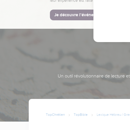
leur expérience est faite pour vous.
Je découvre l’événement
Un outil révolutionnaire de lecture e
TopChrétien
TopBible
Lexique Hébreu / Gre