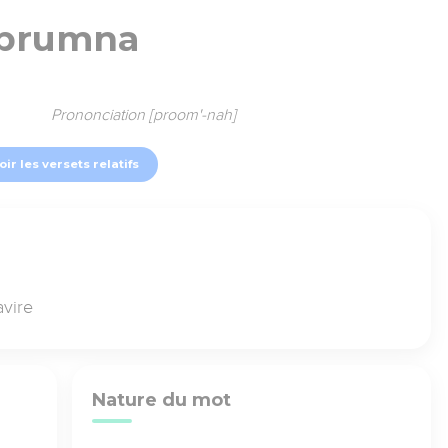
prumna
Prononciation [proom'-nah]
oir les versets relatifs
avire
Nature du mot