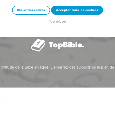
Accepter tous les cookies
Choisir mes cookies
Tout refuser
t d'étude de la Bible en ligne. Démarrez dès aujourd'hui le plan de
c