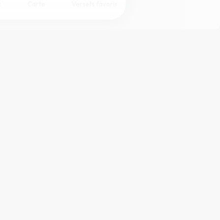
s
Carte
Versets favoris
Coul
eur
Désactivé
Simple
Serif
Sans-serif
Grand
Moyen
Petit
ffichage DYS.