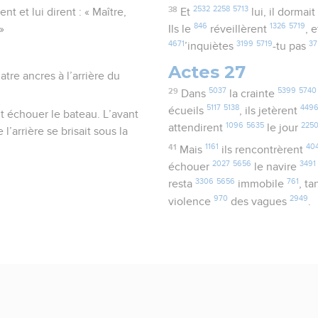
38
2532
2258
5713
rent et lui dirent : « Maître,
Et
lui, il dormait
846
1326
5719
»
Ils le
réveillèrent
, 
4671
3199
5719
37
’inquiètes
-tu pas
Actes 27
atre ancres à l’arrière du
29
5037
5399
5740
Dans
la crainte
5117
5138
449
écueils
, ils jetèrent
it échouer le bateau. L’avant
1096
5635
225
attendirent
le jour
l’arrière se brisait sous la
41
1161
40
Mais
ils rencontrèrent
2027
5656
3491
échouer
le navire
3306
5656
761
resta
immobile
, t
970
2949
violence
des vagues
.