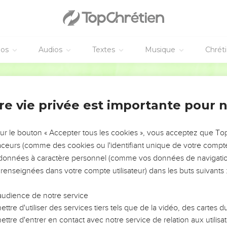
éos
Audios
Textes
Musique
Chrét
re vie privée est importante pour 
NEMENT DE L’ANNÉE !
ÉVITER LES VOTRES ?
sur le bouton « Accepter tous les cookies », vous acceptez que T
traceurs (comme des cookies ou l'identifiant unique de votre compte 
tes, leur impact, leur foi ou leur vision. Mais on voit
s données à caractère personnel (comme vos données de navigatio
fficiles qu'ils ont traversés, alors même que ce sont
 renseignées dans votre compte utilisateur) dans les buts suivants 
audience de notre service
s, et responsables reviennent sur les erreurs
 avancer avec plus de sagesse afin que leurs erreurs
ttre d'utiliser des services tiers tels que de la vidéo, des cartes
un ministère, une équipe, un groupe ou une famille,
ttre d'entrer en contact avec notre service de relation aux utilisat