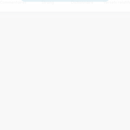
Commentaires
Strong
Dictionnaire
Versets relatif
Paramètres de lecture
s et Publications Chrétiennes
pour la conception du processus d’a