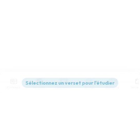
Contenus
Versions
Commentaires
Strong
Dictionnaire
Paramètres de lecture
Afficher les numéros de versets