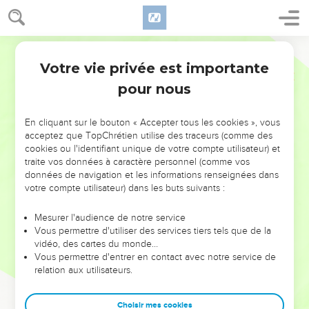
Votre vie privée est importante
pour nous
NE MANQUEZ PAS L’ÉVÉNEMENT
En cliquant sur le bouton « Accepter tous les cookies », vous
DE L’ANNÉE !
acceptez que TopChrétien utilise des traceurs (comme des
cookies ou l'identifiant unique de votre compte utilisateur) et
ET SI LEURS ERREURS POUVAIENT VOUS ÉVITER LES
traite vos données à caractère personnel (comme vos
VOTRES ?
données de navigation et les informations renseignées dans
votre compte utilisateur) dans les buts suivants :
On admire souvent les leaders pour leurs réussites, leur impact,
leur foi ou leur vision. Mais on voit moins les doutes, les erreurs
Mesurer l'audience de notre service
Vous permettre d'utiliser des services tiers tels que de la
et les saisons difficiles qu'ils ont traversés, alors même que ce
vidéo, des cartes du monde…
sont elles qui les ont façonnés.
Vous permettre d'entrer en contact avec notre service de
relation aux utilisateurs.
Dans cette conférence, leaders, entrepreneurs, et responsables
reviennent sur les erreurs marquantes de leur parcours et les
clés pour avancer avec plus de sagesse afin que leurs erreurs
Choisir mes cookies