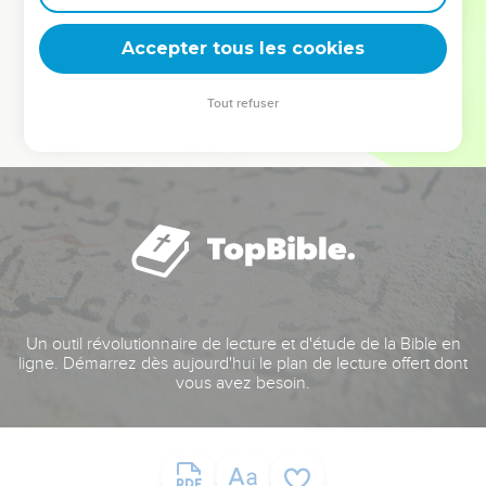
deviennent vos tremplins. Que vous guidiez un ministère, une
équipe, un groupe ou une famille, leur expérience est faite
Accepter tous les cookies
pour vous.
Tout refuser
Je découvre l’événement
Un outil révolutionnaire de lecture et d'étude de la Bible en
ligne. Démarrez dès aujourd'hui le plan de lecture offert dont
vous avez besoin.