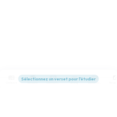
Contenus
Versions
Commentaires
Strong
Dictionnaire
Paramètres de lecture
Afficher les numéros de versets