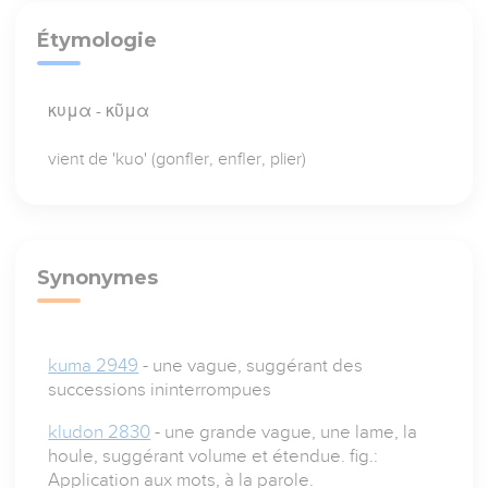
Étymologie
κυμα - κῦμα
vient de 'kuo' (gonfler, enfler, plier)
Synonymes
kuma 2949
- une vague, suggérant des
successions ininterrompues
kludon 2830
- une grande vague, une lame, la
houle, suggérant volume et étendue. fig.:
Application aux mots, à la parole.