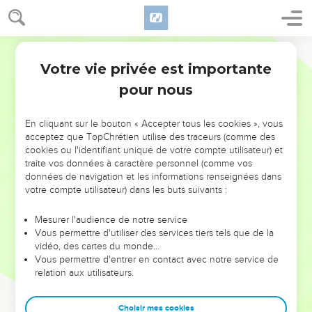
Votre vie privée est importante
pour nous
NE MANQUEZ PAS L’ÉVÉNEMENT
En cliquant sur le bouton « Accepter tous les cookies », vous
DE L’ANNÉE !
acceptez que TopChrétien utilise des traceurs (comme des
cookies ou l'identifiant unique de votre compte utilisateur) et
ET SI LEURS ERREURS POUVAIENT VOUS ÉVITER LES
traite vos données à caractère personnel (comme vos
VOTRES ?
données de navigation et les informations renseignées dans
votre compte utilisateur) dans les buts suivants :
On admire souvent les leaders pour leurs réussites, leur impact,
leur foi ou leur vision. Mais on voit moins les doutes, les erreurs
Mesurer l'audience de notre service
Vous permettre d'utiliser des services tiers tels que de la
et les saisons difficiles qu'ils ont traversés, alors même que ce
vidéo, des cartes du monde…
sont elles qui les ont façonnés.
Vous permettre d'entrer en contact avec notre service de
relation aux utilisateurs.
Dans cette conférence, leaders, entrepreneurs, et responsables
reviennent sur les erreurs marquantes de leur parcours et les
clés pour avancer avec plus de sagesse afin que leurs erreurs
Choisir mes cookies