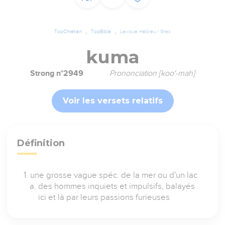
TopChrétien
TopBible
Lexique Hébreu / Grec
kuma
Strong n°2949
Prononciation [koo'-mah]
Voir les versets relatifs
Définition
une grosse vague spéc. de la mer ou d'un lac
des hommes inquiets et impulsifs, balayés
ici et là par leurs passions furieuses