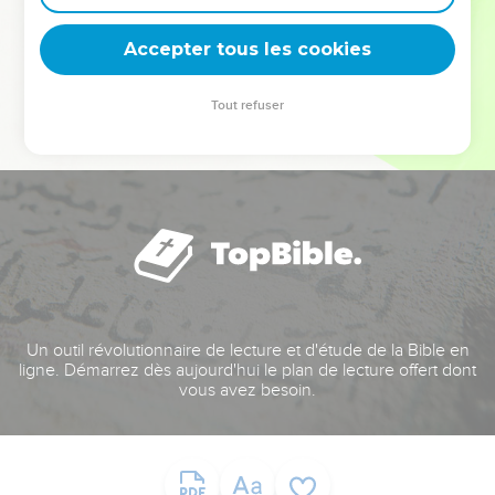
deviennent vos tremplins. Que vous guidiez un ministère, une
équipe, un groupe ou une famille, leur expérience est faite
Accepter tous les cookies
pour vous.
Tout refuser
Je découvre l’événement
Un outil révolutionnaire de lecture et d'étude de la Bible en
ligne. Démarrez dès aujourd'hui le plan de lecture offert dont
vous avez besoin.