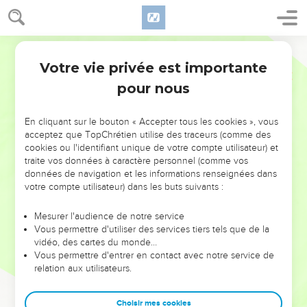
Votre vie privée est importante
pour nous
NE MANQUEZ PAS L’ÉVÉNEMENT
En cliquant sur le bouton « Accepter tous les cookies », vous
DE L’ANNÉE !
acceptez que TopChrétien utilise des traceurs (comme des
cookies ou l'identifiant unique de votre compte utilisateur) et
ET SI LEURS ERREURS POUVAIENT VOUS ÉVITER LES
traite vos données à caractère personnel (comme vos
VOTRES ?
données de navigation et les informations renseignées dans
votre compte utilisateur) dans les buts suivants :
On admire souvent les leaders pour leurs réussites, leur impact,
leur foi ou leur vision. Mais on voit moins les doutes, les erreurs
Mesurer l'audience de notre service
Vous permettre d'utiliser des services tiers tels que de la
et les saisons difficiles qu'ils ont traversés, alors même que ce
vidéo, des cartes du monde…
sont elles qui les ont façonnés.
Vous permettre d'entrer en contact avec notre service de
relation aux utilisateurs.
Dans cette conférence, leaders, entrepreneurs, et responsables
reviennent sur les erreurs marquantes de leur parcours et les
clés pour avancer avec plus de sagesse afin que leurs erreurs
Choisir mes cookies