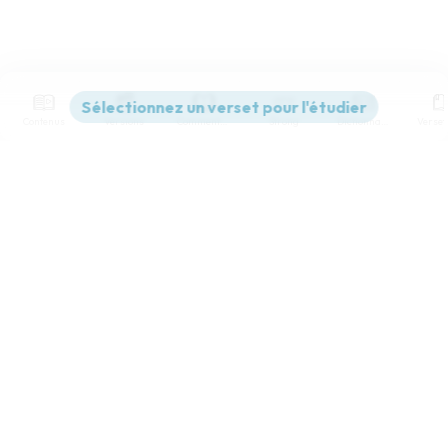
Contenus
Versions
Commentaires
Strong
Dictionnaire
Paramètres de lecture
Afficher les numéros de versets
Mode dyslexique
Désactivé
Simple
Coul
eur
Police d'écriture
Serif
Sans-serif