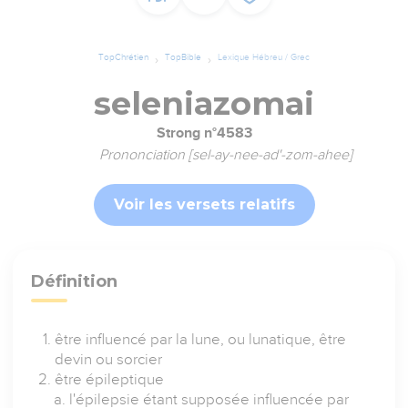
TopChrétien
TopBible
Lexique Hébreu / Grec
seleniazomai
Strong n°4583
Prononciation [sel-ay-nee-ad'-zom-ahee]
Voir les versets relatifs
Définition
être influencé par la lune, ou lunatique, être
devin ou sorcier
être épileptique
l'épilepsie étant supposée influencée par