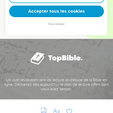
deviennent vos tremplins. Que vous guidiez un ministère, une
équipe, un groupe ou une famille, leur expérience est faite
Accepter tous les cookies
pour vous.
Tout refuser
Je découvre l’événement
Un outil révolutionnaire de lecture et d'étude de la Bible en
ligne. Démarrez dès aujourd'hui le plan de lecture offert dont
vous avez besoin.