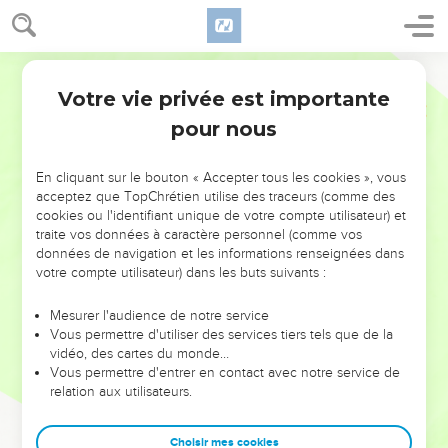
Votre vie privée est importante
pour nous
NE MANQUEZ PAS L’ÉVÉNEMENT
En cliquant sur le bouton « Accepter tous les cookies », vous
DE L’ANNÉE !
acceptez que TopChrétien utilise des traceurs (comme des
cookies ou l'identifiant unique de votre compte utilisateur) et
ET SI LEURS ERREURS POUVAIENT VOUS ÉVITER LES
traite vos données à caractère personnel (comme vos
VOTRES ?
données de navigation et les informations renseignées dans
votre compte utilisateur) dans les buts suivants :
On admire souvent les leaders pour leurs réussites, leur impact,
leur foi ou leur vision. Mais on voit moins les doutes, les erreurs
Mesurer l'audience de notre service
Vous permettre d'utiliser des services tiers tels que de la
et les saisons difficiles qu'ils ont traversés, alors même que ce
vidéo, des cartes du monde…
sont elles qui les ont façonnés.
Vous permettre d'entrer en contact avec notre service de
relation aux utilisateurs.
Dans cette conférence, leaders, entrepreneurs, et responsables
reviennent sur les erreurs marquantes de leur parcours et les
clés pour avancer avec plus de sagesse afin que leurs erreurs
Choisir mes cookies