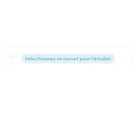
Contenus
Versions
Commentaires
Strong
Dictionnaire
Paramètres de lecture
Afficher les numéros de versets
Mode dyslexique
Désactivé
Simple
Coul
eur