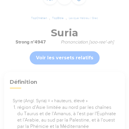
TopChrétien
TopBible
Lexique Hébreu / Grec
Suria
Strong n°4947
Prononciation [soo-ree'-ah]
Voir les versets relatifs
Définition
Syrie (Angl. Syria) = « hauteurs, élevé »
région d'Asie limitée au nord par les chaînes
du Taurus et de l'Amanus, à l'est par l'Euphrate
et l'Arabie, au sud par la Palestine, et à l'ouest
par la Phénicie et la Méditerranée