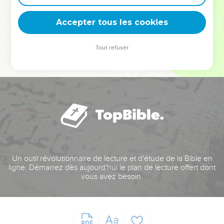
deviennent vos tremplins. Que vous guidiez un ministère, une
équipe, un groupe ou une famille, leur expérience est faite
Accepter tous les cookies
pour vous.
Tout refuser
Je découvre l’événement
Un outil révolutionnaire de lecture et d'étude de la Bible en
ligne. Démarrez dès aujourd'hui le plan de lecture offert dont
vous avez besoin.