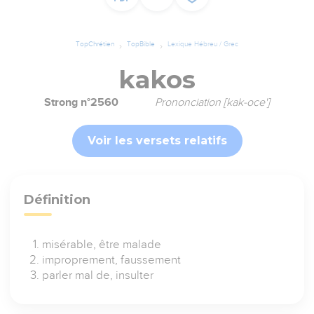
TopChrétien
TopBible
Lexique Hébreu / Grec
kakos
Strong n°2560
Prononciation [kak-oce']
Voir les versets relatifs
Définition
misérable, être malade
improprement, faussement
parler mal de, insulter