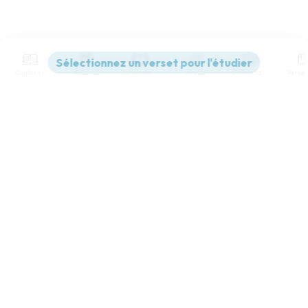
Contenus
Versions
Commentaires
Strong
Dictionnaire
Paramètres de lecture
Afficher les numéros de versets
Mode dyslexique
Désactivé
Simple
Coul
eur
Police d'écriture
Serif
Sans-serif