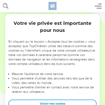
Votre vie privée est importante
pour nous
NE MANQUEZ PAS L’ÉVÉNEMENT
En cliquant sur le bouton « Accepter tous les cookies », vous
DE L’ANNÉE !
acceptez que TopChrétien utilise des traceurs (comme des
cookies ou l'identifiant unique de votre compte utilisateur) et
ET SI LEURS ERREURS POUVAIENT VOUS ÉVITER LES
traite vos données à caractère personnel (comme vos
VOTRES ?
données de navigation et les informations renseignées dans
votre compte utilisateur) dans les buts suivants :
On admire souvent les leaders pour leurs réussites, leur impact,
leur foi ou leur vision. Mais on voit moins les doutes, les erreurs
Mesurer l'audience de notre service
Vous permettre d'utiliser des services tiers tels que de la
et les saisons difficiles qu'ils ont traversés, alors même que ce
vidéo, des cartes du monde…
sont elles qui les ont façonnés.
Vous permettre d'entrer en contact avec notre service de
relation aux utilisateurs.
Dans cette conférence, leaders, entrepreneurs, et responsables
reviennent sur les erreurs marquantes de leur parcours et les
clés pour avancer avec plus de sagesse afin que leurs erreurs
Choisir mes cookies