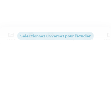
Contenus
Versions
Commentaires
Strong
Dictionnaire
Paramètres de lecture
Afficher les numéros de versets
Mode dyslexique
Désactivé
Simple
Coul
eur
Police d'écriture