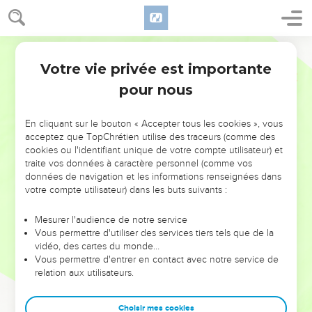
Votre vie privée est importante
pour nous
NE MANQUEZ PAS L’ÉVÉNEMENT
En cliquant sur le bouton « Accepter tous les cookies », vous
DE L’ANNÉE !
acceptez que TopChrétien utilise des traceurs (comme des
cookies ou l'identifiant unique de votre compte utilisateur) et
ET SI LEURS ERREURS POUVAIENT VOUS ÉVITER LES
traite vos données à caractère personnel (comme vos
VOTRES ?
données de navigation et les informations renseignées dans
votre compte utilisateur) dans les buts suivants :
On admire souvent les leaders pour leurs réussites, leur impact,
leur foi ou leur vision. Mais on voit moins les doutes, les erreurs
Mesurer l'audience de notre service
Vous permettre d'utiliser des services tiers tels que de la
et les saisons difficiles qu'ils ont traversés, alors même que ce
vidéo, des cartes du monde…
sont elles qui les ont façonnés.
Vous permettre d'entrer en contact avec notre service de
relation aux utilisateurs.
Dans cette conférence, leaders, entrepreneurs, et responsables
reviennent sur les erreurs marquantes de leur parcours et les
clés pour avancer avec plus de sagesse afin que leurs erreurs
Choisir mes cookies