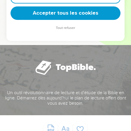
deviennent vos tremplins. Que vous guidiez un ministère, une
équipe, un groupe ou une famille, leur expérience est faite
Accepter tous les cookies
pour vous.
Tout refuser
Je découvre l’événement
Un outil révolutionnaire de lecture et d'étude de la Bible en
ligne. Démarrez dès aujourd'hui le plan de lecture offert dont
vous avez besoin.