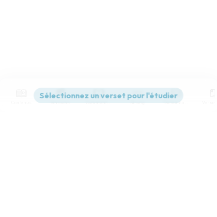
Contenus
Versions
Commentaires
Strong
Dictionnaire
Paramètres de lecture
Afficher les numéros de versets
Mode dyslexique
Désactivé
Simple
Coul
eur