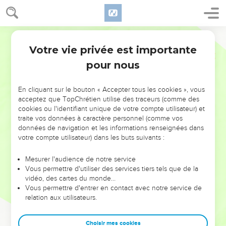
Votre vie privée est importante
pour nous
NE MANQUEZ PAS L’ÉVÉNEMENT
En cliquant sur le bouton « Accepter tous les cookies », vous
DE L’ANNÉE !
acceptez que TopChrétien utilise des traceurs (comme des
cookies ou l'identifiant unique de votre compte utilisateur) et
ET SI LEURS ERREURS POUVAIENT VOUS ÉVITER LES
traite vos données à caractère personnel (comme vos
VOTRES ?
données de navigation et les informations renseignées dans
votre compte utilisateur) dans les buts suivants :
On admire souvent les leaders pour leurs réussites, leur impact,
leur foi ou leur vision. Mais on voit moins les doutes, les erreurs
Mesurer l'audience de notre service
Vous permettre d'utiliser des services tiers tels que de la
et les saisons difficiles qu'ils ont traversés, alors même que ce
vidéo, des cartes du monde…
sont elles qui les ont façonnés.
Vous permettre d'entrer en contact avec notre service de
relation aux utilisateurs.
Dans cette conférence, leaders, entrepreneurs, et responsables
reviennent sur les erreurs marquantes de leur parcours et les
clés pour avancer avec plus de sagesse afin que leurs erreurs
Choisir mes cookies